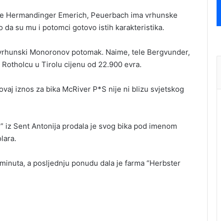
ice Hermandinger Emerich, Peuerbach ima vrhunske
ko da su mu i potomci gotovo istih karakteristika.
i vrhunski Monoronov potomak. Naime, tele Bergvunder,
 u Rotholcu u Tirolu cijenu od 22.900 evra.
 ovaj iznos za bika McRiver P*S nije ni blizu svjetskog
” iz Sent Antonija prodala je svog bika pod imenom
lara.
t minuta, a posljednju ponudu dala je farma “Herbster