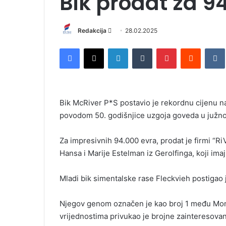
Bik prodat za 9
Redakcija
S
28.02.2025
e
Facebook
X
LinkedIn
Tumblr
Pinterest
Reddit
VK
n
d
a
n
Bik McRiver P*S postavio je rekordnu cijenu na
e
povodom 50. godišnjice uzgoja goveda u južno
m
a
i
Za impresivnih 94.000 evra, prodat je firmi “Ri
l
Hansa i Marije Estelman iz Gerolfinga, koji im
Mladi bik simentalske rase Fleckvieh postigao j
Njegov genom označen je kao broj 1 među Mo
vrijednostima privukao je brojne zainteresova