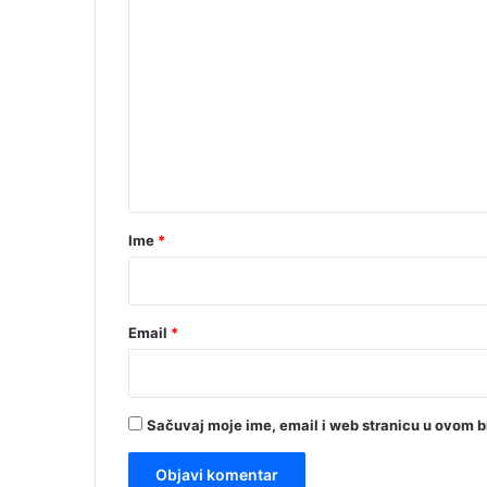
K
o
m
e
n
t
a
r
Ime
*
*
Email
*
Sačuvaj moje ime, email i web stranicu u ovom 