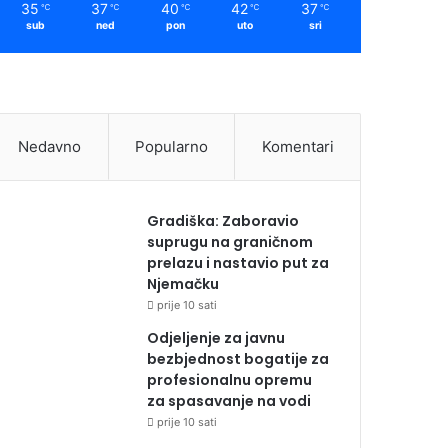
35
37
40
42
37
℃
℃
℃
℃
℃
sub
ned
pon
uto
sri
Nedavno
Popularno
Komentari
Gradiška: Zaboravio
suprugu na graničnom
prelazu i nastavio put za
Njemačku
prije 10 sati
Odjeljenje za javnu
bezbjednost bogatije za
profesionalnu opremu
za spasavanje na vodi
prije 10 sati