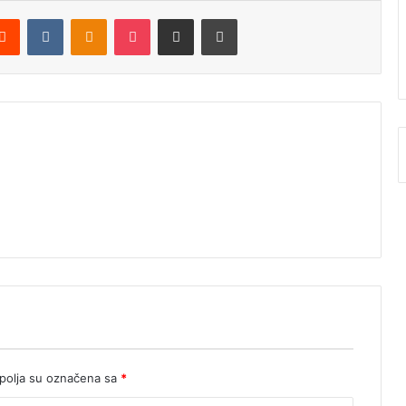
Reddit
VKontakte
Odnoklassniki
Pocket
Podijeli putem Emaila
Štampaj
olja su označena sa
*