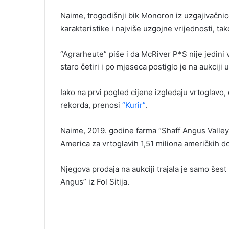
Naime, trogodišnji bik Monoron iz uzgajivačn
karakteristike i najviše uzgojne vrijednosti, ta
“Agrarheute” piše i da McRiver P*S nije jedin
staro četiri i po mjeseca postiglo je na aukciji
Iako na prvi pogled cijene izgledaju vrtoglavo,
rekorda, prenosi
“Kurir”
.
Naime, 2019. godine farma “Shaff Angus Valley
America za vrtoglavih 1,51 miliona američkih do
Njegova prodaja na aukciji trajala je samo šes
Angus” iz Fol Sitija.