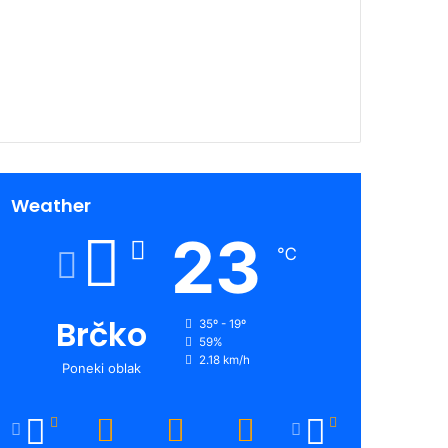
00:00
Weather
23
℃
Brčko
35º - 19º
59%
2.18 km/h
Poneki oblak