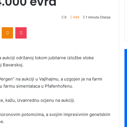
4.000 evra
0
484
1 minuta čitanja
ontakte
Odnoklassniki
Pocket
 aukciji održanoj tokom jubilarne izložbe stoke
j Bavarskoj.
Vergen” na aukciji u Vajlhajmu, a uzgojen je na farmi
aju farmu simentalaca u Pfafenhofenu.
e, kažu, izvanrednu ocjenu na aukciji.
noronovim potomcima, a svojim impresivnim genetskim
ne.