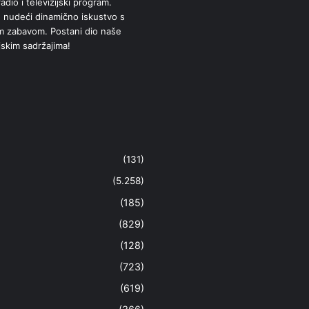
adio i televizijski program.
 nudeći dinamično iskustvo s
om zabavom. Postani dio naše
jskim sadržajima!
(131)
(5.258)
(185)
(829)
(128)
(723)
(619)