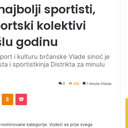
ajbolji sportisti,
portski kolektivi
šlu godinu
sport i kulturu brčanske Vlade sinoć je
ta i sportistkinja Distrikta za minulu
0
384
1 minuta čitanja
ontakte
Odnoklassniki
Pocket
23 nominovane kategorije. Vodeći se prije svega