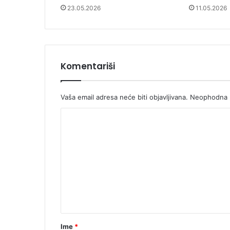
23.05.2026
11.05.2026
Komentariši
Vaša email adresa neće biti objavljivana.
Neophodna p
K
o
m
e
n
t
a
r
Ime
*