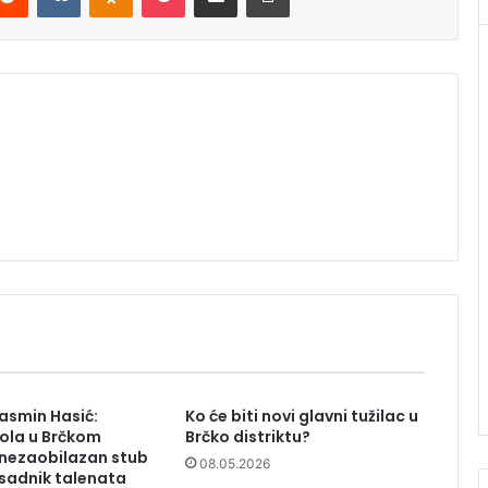
asmin Hasić:
Ko će biti novi glavni tužilac u
ola u Brčkom
Brčko distriktu?
 nezaobilazan stub
08.05.2026
asadnik talenata