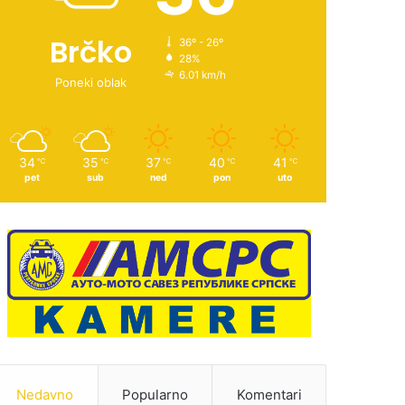
Brčko
36º - 26º
28%
6.01 km/h
Poneki oblak
34
35
37
40
41
℃
℃
℃
℃
℃
pet
sub
ned
pon
uto
Nedavno
Popularno
Komentari