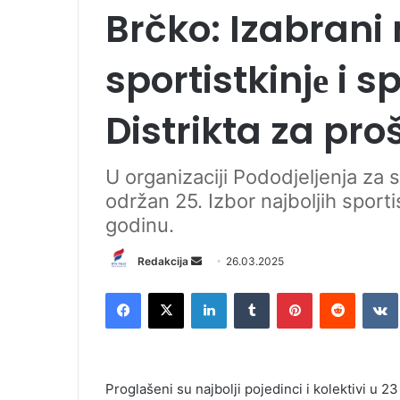
Brčko: Izabrani n
sportistkinjе i s
Distrikta za pro
U оrganizaciji Pododjeljenja za 
održan 25. Izbor najboljih sportis
godinu.
Redakcija
S
26.03.2025
e
Facebook
X
LinkedIn
Tumblr
Pinterest
Reddit
VK
n
d
a
n
Proglašeni su najbolji pojedinci i kolektivi u 
e