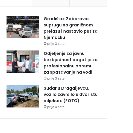
Gradiška: Zaboravio
suprugu na graničnom
prelazu i nastavio put za
Njemačku
prije 3 sata
Odjeljenje za javnu
bezbjednost bogatije za
profesionalnu opremu
za spasavanje na vodi
prije 3 sata
Sudar u Dragaljevcu,
vozilo završilo u dvorištu
mljekare (FOTO)
prije 4 sata