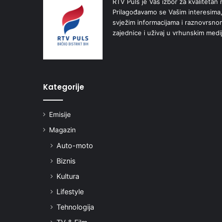
RTV Puls je Vaš izbor za kvalitetan r
Prilagođavamo se Vašim interesima,
svježim informacijama i raznovrsn
zajednice i uživaj u vrhunskim medi
Kategorije
Emisije
Magazin
Auto-moto
Biznis
Kultura
Lifestyle
Tehnologija