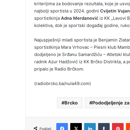
kriterijima za bodovanje rezultata, koje je usvoј
m
najbolji sportista u 2024. godini
Cvijetin Vuja
a
i
sportistkinja
Adna Merdanović
iz KK „Lavovi Br
l
kolektiva, dok je sportski događaj godine, ruk
Najuspješniji mladi sportista je Benjamin Zlat
sportistkinja Mara Vrhovac – Plesni klub Mambo
dodjeljeno je Srđanu Samardžiću – Atletski klu
radnik Azur Hadžović iz KK Brčko Distrikta, a p
pripalo je Radio Brčkom.
(radiobrcko.ba/nula49.com)
Brcko
Pododjeljenje za 
Facebook
X
LinkedIn
Tumblr
Pinterest
Podijeli