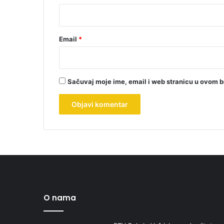
*
Email
*
Sačuvaj moje ime, email i web stranicu u ovom 
O nama