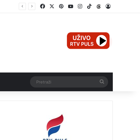
Facebook
X
Pinterest
YouTube
Instagram
TikTok
Threads
Log In
Mali Aleksej iz Teslića, prijevremeno rođena beba, dobio životnu bitku na UKC-u Srpske
Pretraži