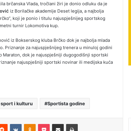
ila brčanska Vlada, tročlani žiri je donio odluku da je
nović
iz Borilačke akademije Deset legija, a najbolja
čko“, koji je ponio i titulu najuspješnijeg sportskog
ometni turnir Lokomotiva kup.
anović iz Bokserskog kluba Brčko dok je najbolja mlada
. Priznanje za najuspješnijeg trenera u minuloj godini
b Maraton, dok je najuspješniji dugogodišnji sportski
riznanje najuspješniji sportski novinar ili medijska kuća
sport i kulturu
Sportista godine
Reddit
VKontakte
Odnoklassniki
Pocket
Podijeli putem Emaila
Štampaj