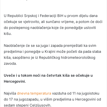
n
d
a
U Republici Srpskoj i Federaciji BiH u prvom dijelu dana
n
očekuje se vjetrovito, ali sunčano vrijeme, a potom će doći
e
do postepenog naoblačenja koje će ponedgdje usloviti
m
kišu.
a
i
Naoblačenje će se sa juga i zapada premještati ka svim
l
predjelima i ponegdje u Krajini može početi da pada slaba
kiša, saopšteno je iz Republičkog hidrometeorološkog
zavoda.
Uveče i u tokom noći na četvrtak kiša se očekuje u
Hercegovini.
Najviša
dnevna temperatura
vazduha od 11 na jugoistoku
do 17 na jugozapadu, u višim predjelima u Hercegovini od
sedam stepeni Celzijusovih.