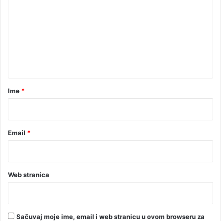
m
e
n
t
a
r
Ime
*
*
Email
*
Web stranica
Sačuvaj moje ime, email i web stranicu u ovom browseru za