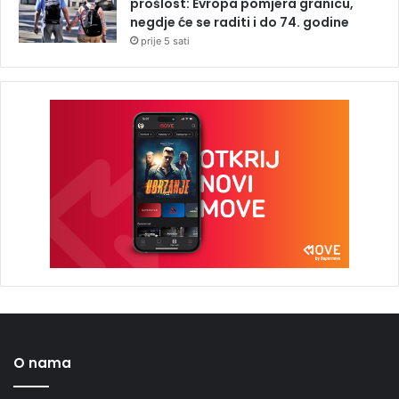
prošlost: Evropa pomjera granicu,
negdje će se raditi i do 74. godine
prije 5 sati
O nama