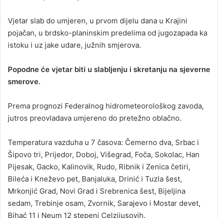
Vjetar slab do umjeren, u prvom dijelu dana u Krajini
pojačan, u brdsko-planinskim predelima od jugozapada ka
istoku i uz jake udare, južnih smjerova.
Popodne će vjetar biti u slabljenju i skretanju na sjeverne
smerove.
Prema prognozi Federalnog hidrometeorološkog zavoda,
jutros preovladava umjereno do pretežno oblačno.
Temperatura vazduha u 7 časova: Čemerno dva, Srbac i
Šipovo tri, Prijedor, Doboj, Višegrad, Foča, Sokolac, Han
Pijesak, Gacko, Kalinovik, Rudo, Ribnik i Zenica četiri,
Bileća i Kneževo pet, Banjaluka, Drinić i Tuzla šest,
Mrkonjić Grad, Novi Grad i Srebrenica šest, Bijeljina
sedam, Trebinje osam, Zvornik, Sarajevo i Mostar devet,
Bihać 11 i Neum 12 stepeni Celzijusovih.