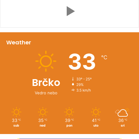
Weather
33
℃
Brčko
33º - 25º
29%
3.5 km/h
Vedro nebo
33
35
39
41
36
℃
℃
℃
℃
℃
sub
ned
pon
uto
sri