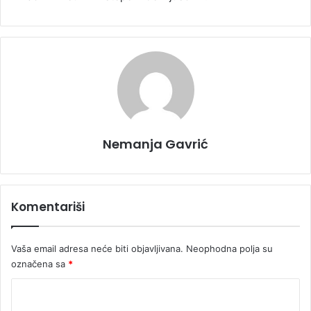
Nemanja Gavrić
Komentariši
Vaša email adresa neće biti objavljivana.
Neophodna polja su
označena sa
*
K
o