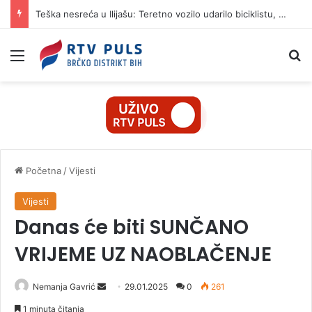
Teška nesreća u Ilijašu: Teretno vozilo udarilo biciklistu, 75-godišnjak zadržan u bolnici
Izbornik
Pr
Početna
/
Vijesti
Vijesti
Danas će biti SUNČANO
VRIJEME UZ NAOBLAČENJE
Nemanja Gavrić
S
29.01.2025
0
261
e
1 minuta čitanja