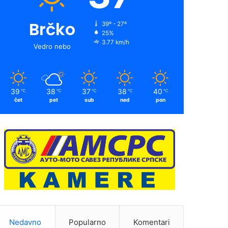
Brčko
39º - 27º
25%
3.77 km/h
Vedro nebo
39
38
37
38
40
℃
℃
℃
℃
℃
čet
pet
sub
ned
pon
Nedavno
Popularno
Komentari