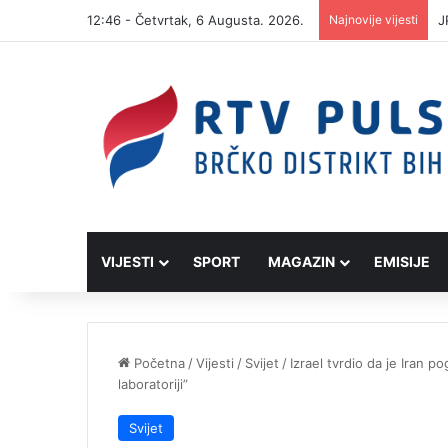
12:46 - Četvrtak, 6 Augusta. 2026.
Najnovije vijesti
I
VIJESTI
SPORT
MAGAZIN
EMISIJE
Početna
/
Vijesti
/
Svijet
/
Izrael tvrdio da je Iran po
laboratoriji”
Svijet