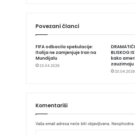
Povezani članci
FIFA odbacila spekulacije:
DRAMATIČN
Italija ne zamjenjuje Iran na
BLISKOG IS
Mundijalu
kako ameri
zauzimaju 
23.04.2026
20.04.2026
Komentariši
Vaša email adresa neće biti objavljivana.
Neophodna p
K