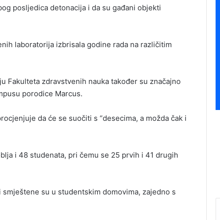
og posljedica detonacija i da su gađani objekti
nih laboratorija izbrisala godine rada na različitim
ciju Fakulteta zdravstvenih nauka također su značajno
mpusu porodice Marcus.
 procjenjuje da će se suočiti s “desecima, a možda čak i
blja i 48 studenata, pri čemu se 25 prvih i 41 drugih
eni smještene su u studentskim domovima, zajedno s