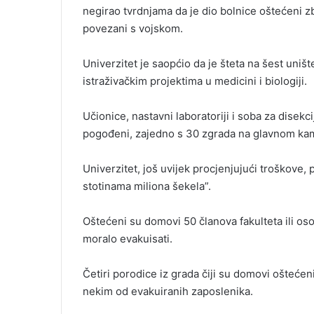
negirao tvrdnjama da je dio bolnice oštećeni zb
povezani s vojskom.
Univerzitet je saopćio da je šteta na šest unište
istraživačkim projektima u medicini i biologiji.
Učionice, nastavni laboratoriji i soba za disek
pogođeni, zajedno s 30 zgrada na glavnom ka
Univerzitet, još uvijek procjenjujući troškove,
stotinama miliona šekela”.
Oštećeni su domovi 50 članova fakulteta ili oso
moralo evakuisati.
Četiri porodice iz grada čiji su domovi ošteć
nekim od evakuiranih zaposlenika.