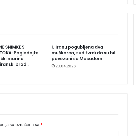
E SNIMKE S
U Iranu pogubljena dva
TOKA: Pogledajte
muškarca, sud tvrdi da su bili
čki marinci
povezani sa Mosadom
iranski brod…
20.04.2026
olja su označena sa
*