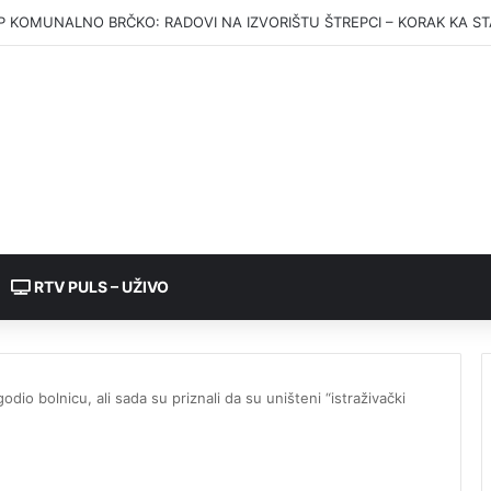
splata julskih penzija u petak u Republici Srpskoj
RTV PULS – UŽIVO
godio bolnicu, ali sada su priznali da su uništeni “istraživački