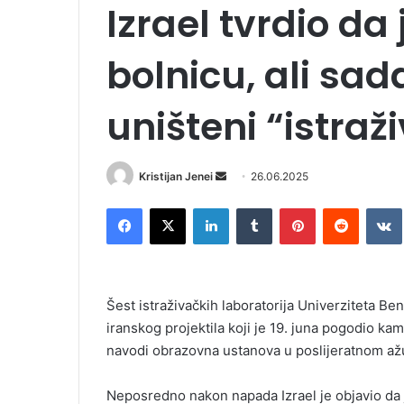
Izrael tvrdio da
bolnicu, ali sad
uništeni “istraži
Kristijan Jenei
S
26.06.2025
e
Facebook
X
LinkedIn
Tumblr
Pinterest
Reddit
VK
n
d
a
n
Šest istraživačkih laboratorija Univerziteta B
e
iranskog projektila koji je 19. juna pogodio k
m
navodi obrazovna ustanova u poslijeratnom ažu
a
i
l
Neposredno nakon napada Izrael je objavio da je