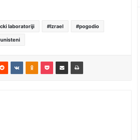
cki laboratoriji
Izrael
pogodio
unisteni
Reddit
VKontakte
Odnoklassniki
Pocket
Podijeli putem Emaila
Štampaj