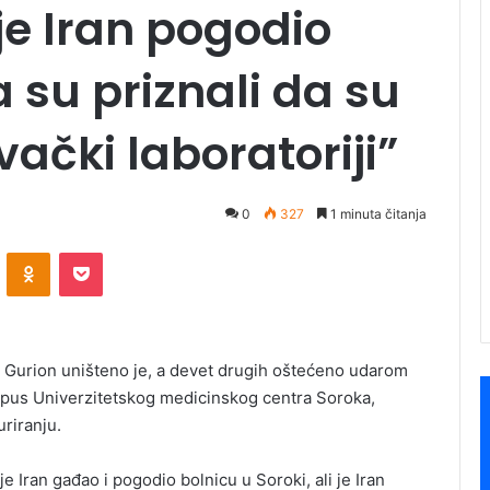
 je Iran pogodio
a su priznali da su
vački laboratoriji”
0
327
1 minuta čitanja
ontakte
Odnoklassniki
Pocket
en Gurion uništeno je, a devet drugih oštećeno udarom
ampus Univerzitetskog medicinskog centra Soroka,
riranju.
 Iran gađao i pogodio bolnicu u Soroki, ali je Iran