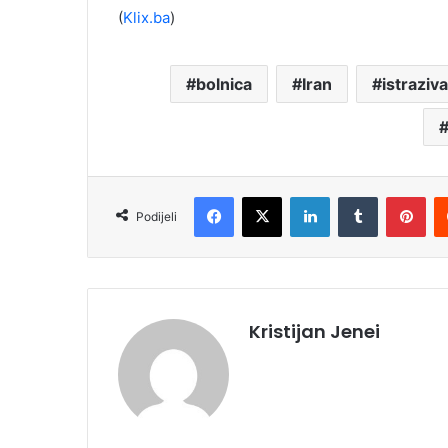
(
Klix.ba
)
bolnica
Iran
istraziva
Facebook
X
LinkedIn
Tumblr
Pinterest
Podijeli
Kristijan Jenei