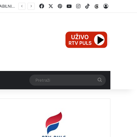
Facebook
X
Pinterest
YouTube
Instagram
TikTok
Threads
Log In
Pretraži