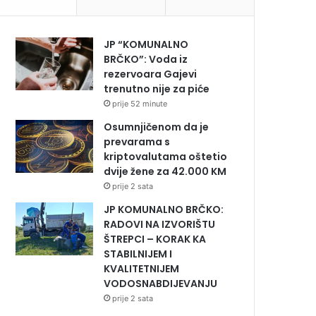
JP “KOMUNALNO
BRČKO”: Voda iz
rezervoara Gajevi
trenutno nije za piće
prije 52 minute
Osumnjičenom da je
prevarama s
kriptovalutama oštetio
dvije žene za 42.000 KM
prije 2 sata
JP KOMUNALNO BRČKO:
RADOVI NA IZVORIŠTU
ŠTREPCI – KORAK KA
STABILNIJEM I
KVALITETNIJEM
VODOSNABDIJEVANJU
prije 2 sata