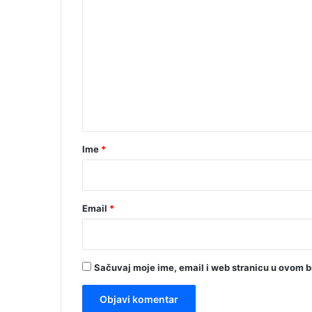
o
m
e
n
t
a
r
Ime
*
*
Email
*
Sačuvaj moje ime, email i web stranicu u ovom 