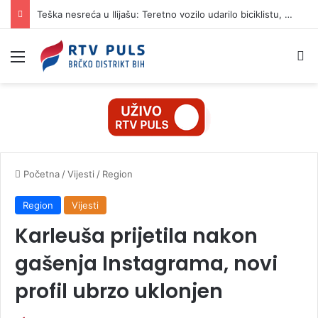
Teška nesreća u Ilijašu: Teretno vozilo udarilo biciklistu, 75-godišnjak zadržan u bolnici
Izbornik
Pr
Početna
/
Vijesti
/
Region
Region
Vijesti
Karleuša prijetila nakon
gašenja Instagrama, novi
profil ubrzo uklonjen