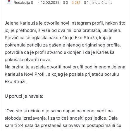
Redakcija
S
12.02.2025
0
281
1 minuta čitanja
e
n
Jelena Karleuša je otvorila novi Instagram profil, nakon što
d
joj je prethodni, s više od dva miliona pratilaca, uklonjen.
a
Pjevačica se oglasila nakon što je Eko Straža, koja je
n
pokrenula peticiju za gašenje njenog originalnog profila,
e
potvrdila da je profil stvarno uklonjen i da je Karleuša
m
a
pokušala otvoriti nove.
i
Na brzinu je uspjela otvoriti novi profil pod imenom Jelena
l
Karleuša Novi Profil, s kojeg je poslala prijeteću poruku
Eko Straži.
U poruci je navela:
“Ovo što si učinio nije samo napad na mene, već i na
slobodu izražavanja, i za to ćeš snositi posljedice. Dala
sam ti 24 sata da prestaneš sa ovakvim postupcima ili ću