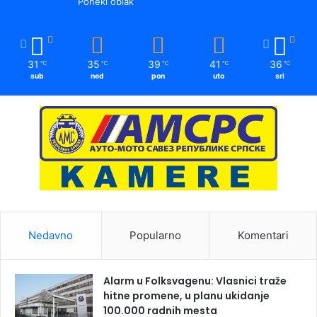
Poneki oblak
31
35
39
41
36
℃
℃
℃
℃
℃
sub
ned
pon
uto
sri
Nedavno
Popularno
Komentari
Alarm u Folksvagenu: Vlasnici traže
hitne promene, u planu ukidanje
100.000 radnih mesta