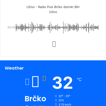
Uživo - Radio Puls Brčko distrikt BiH
Uživo
00:00
Weather
32
℃
Brčko
32º - 25º
32%
3.79 km/h