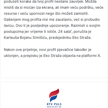
poduzeti korake da tvoj profil nestane zauvijek. Možda
misliš da si moćan iza ekrana, ali imam veću podršku, veće
resurse i veću upornost nego što možeš zamisliti.
Gašenjem mog profila nisi me zaustavio, već si probudio
lavicu. Ovo ti je posljednje upozorenje. Razmisli o svojim
postupcima jer vrijeme ti ističe. 24 sata“, poručila je
Karleuša Bojanu Simišiću, predsjedniku Eko Straže.
Nakon ove prijetnje, novi profil pjevačice također je
uklonjen, a prepisku je Eko Straža objavila na platformi X.