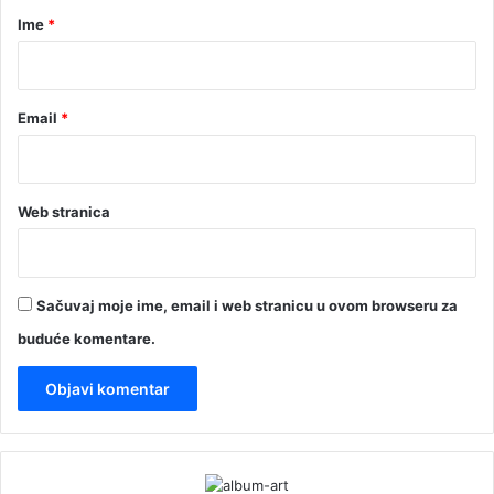
r
Ime
*
*
Email
*
Web stranica
Sačuvaj moje ime, email i web stranicu u ovom browseru za
buduće komentare.