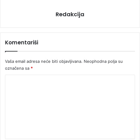
Redakcija
Komentariši
Vaša email adresa neće biti objavljivana.
Neophodna polja su
označena sa
*
K
o
m
e
n
t
a