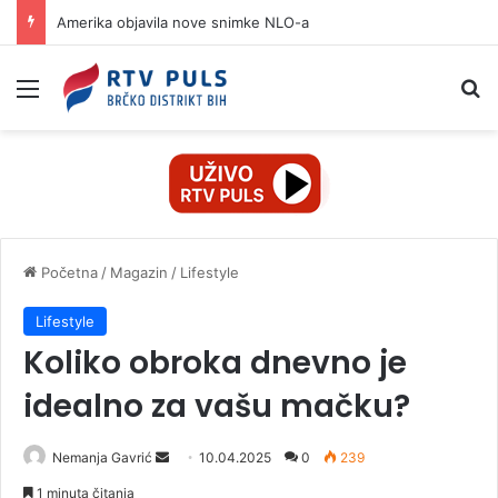
Amerika objavila nove snimke NLO-a
Izbornik
Pr
Početna
/
Magazin
/
Lifestyle
Lifestyle
Koliko obroka dnevno je
idealno za vašu mačku?
Nemanja Gavrić
S
10.04.2025
0
239
e
1 minuta čitanja