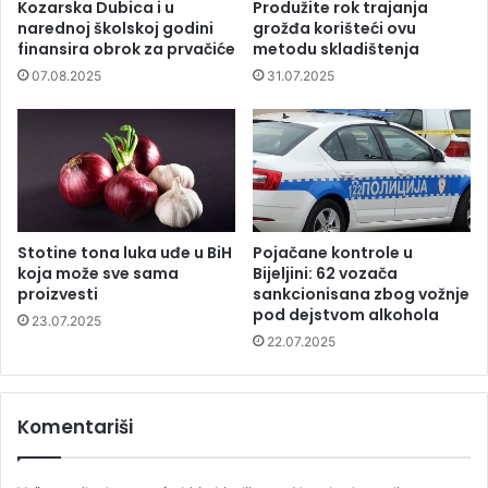
Kozarska Dubica i u
Produžite rok trajanja
narednoj školskoj godini
grožđa korišteći ovu
finansira obrok za prvačiće
metodu skladištenja
07.08.2025
31.07.2025
Stotine tona luka uđe u BiH
Pojačane kontrole u
koja može sve sama
Bijeljini: 62 vozača
proizvesti
sankcionisana zbog vožnje
pod dejstvom alkohola
23.07.2025
22.07.2025
Komentariši