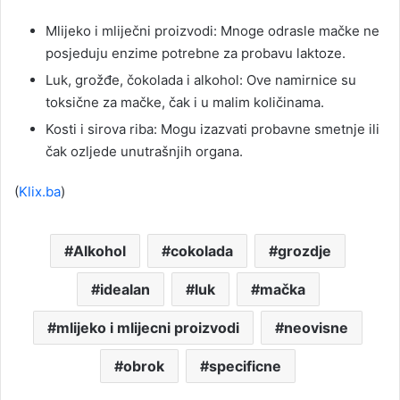
Mlijeko i mliječni proizvodi: Mnoge odrasle mačke ne
posjeduju enzime potrebne za probavu laktoze.
Luk, grožđe, čokolada i alkohol: Ove namirnice su
toksične za mačke, čak i u malim količinama.
Kosti i sirova riba: Mogu izazvati probavne smetnje ili
čak ozljede unutrašnjih organa.
(
Klix.ba
)
Alkohol
cokolada
grozdje
idealan
luk
mačka
mlijeko i mlijecni proizvodi
neovisne
obrok
specificne