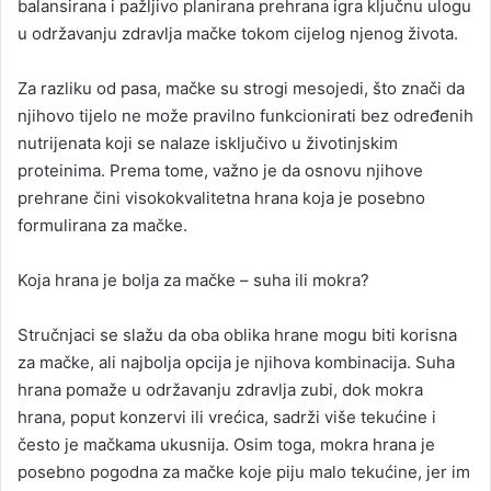
balansirana i pažljivo planirana prehrana igra ključnu ulogu
u održavanju zdravlja mačke tokom cijelog njenog života.
Za razliku od pasa, mačke su strogi mesojedi, što znači da
njihovo tijelo ne može pravilno funkcionirati bez određenih
nutrijenata koji se nalaze isključivo u životinjskim
proteinima. Prema tome, važno je da osnovu njihove
prehrane čini visokokvalitetna hrana koja je posebno
formulirana za mačke.
Koja hrana je bolja za mačke – suha ili mokra?
Stručnjaci se slažu da oba oblika hrane mogu biti korisna
za mačke, ali najbolja opcija je njihova kombinacija. Suha
hrana pomaže u održavanju zdravlja zubi, dok mokra
hrana, poput konzervi ili vrećica, sadrži više tekućine i
često je mačkama ukusnija. Osim toga, mokra hrana je
posebno pogodna za mačke koje piju malo tekućine, jer im