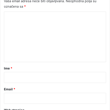
Vaša email adresa neće biti objavljivana.
Neophodna polja su
označena sa
*
K
o
m
e
n
t
a
r
Ime
*
*
Email
*
Web stranica