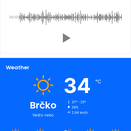
00:00
Weather
34
℃
Brčko
37º - 25º
28%
2.94 km/h
Vedro nebo