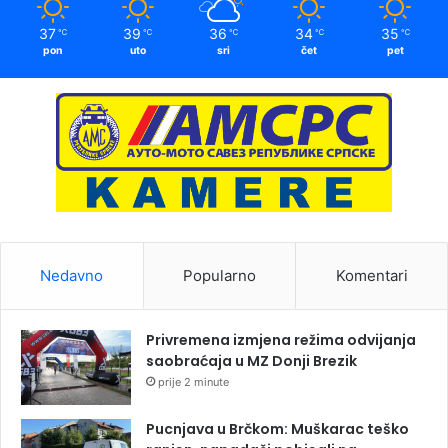
37
39
36
34
35
℃
℃
℃
℃
℃
pon
uto
sri
čet
pet
Nedavno
Popularno
Komentari
Privremena izmjena režima odvijanja
saobraćaja u MZ Donji Brezik
prije 2 minute
Pucnjava u Brčkom: Muškarac teško