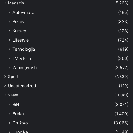
Magazin
(5.263)
Auto-moto
(185)
Biznis
(833)
Kultura
(128)
Lifestyle
(724)
Tehnologija
(619)
TV & Film
(366)
Zanimljivosti
(2.577)
Sport
(1.839)
Uncategorized
(129)
Vijesti
(11.081)
BiH
(3.041)
Brčko
(1.400)
Društvo
(3.065)
Hronika
(1.149)