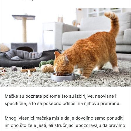
n
d
a
n
e
m
a
i
l
Mačke su poznate po tome što su izbirljive, neovisne i
specifične, a to se posebno odnosi na njihovu prehranu.
Mnogi vlasnici mačaka misle da je dovoljno samo ponuditi
im ono što žele jesti, ali stručnjaci upozoravaju da pravilno