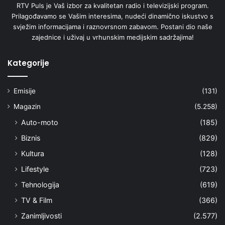
RTV Puls je Vaš izbor za kvalitetan radio i televizijski program.
Prilagođavamo se Vašim interesima, nudeći dinamično iskustvo s
svježim informacijama i raznovrsnom zabavom. Postani dio naše
zajednice i uživaj u vrhunskim medijskim sadržajima!
Kategorije
Emisije
(131)
Magazin
(5.258)
Auto-moto
(185)
Biznis
(829)
Kultura
(128)
Lifestyle
(723)
Tehnologija
(619)
TV & Film
(366)
Zanimljivosti
(2.577)