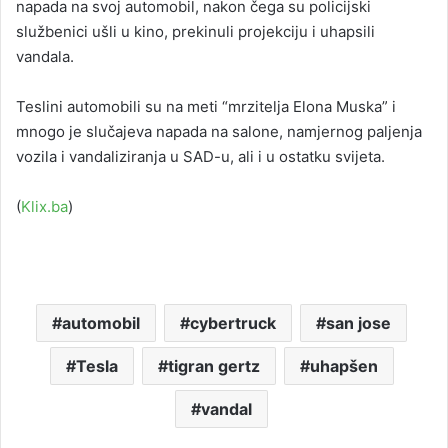
napada na svoj automobil, nakon čega su policijski
službenici ušli u kino, prekinuli projekciju i uhapsili
vandala.
Teslini automobili su na meti “mrzitelja Elona Muska” i
mnogo je slučajeva napada na salone, namjernog paljenja
vozila i vandaliziranja u SAD-u, ali i u ostatku svijeta.
(
Klix.ba
)
automobil
cybertruck
san jose
Tesla
tigran gertz
uhapšen
vandal