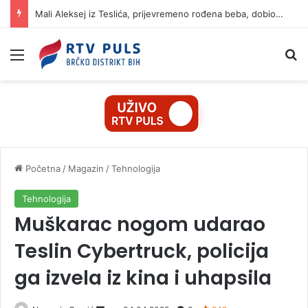
Mali Aleksej iz Teslića, prijevremeno rođena beba, dobio životnu bitku na UKC-u Srpske
Izbornik
Pr
Početna
/
Magazin
/
Tehnologija
Tehnologija
Muškarac nogom udarao
Teslin Cybertruck, policija
ga izvela iz kina i uhapsila