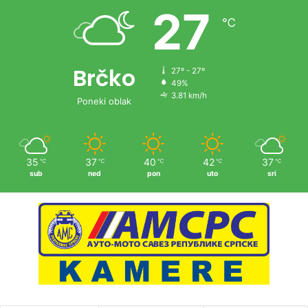
27
℃
Brčko
27º - 27º
49%
3.81 km/h
Poneki oblak
35
37
40
42
37
℃
℃
℃
℃
℃
sub
ned
pon
uto
sri