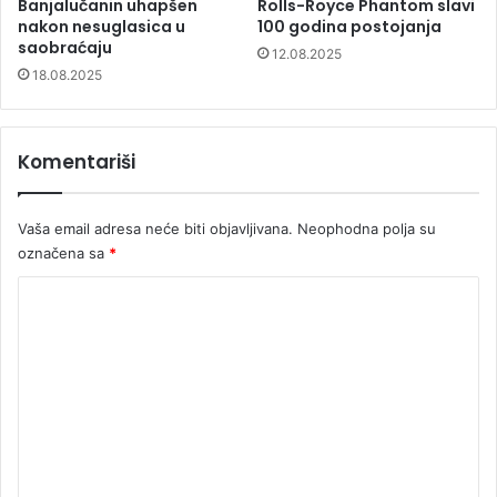
Banjalučanin uhapšen
Rolls-Royce Phantom slavi
nakon nesuglasica u
100 godina postojanja
saobraćaju
12.08.2025
18.08.2025
Komentariši
Vaša email adresa neće biti objavljivana.
Neophodna polja su
označena sa
*
K
o
m
e
n
t
a