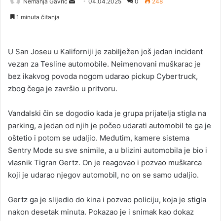
Nemanja Gavrić
S
04.04.2025
0
248
e
1 minuta čitanja
n
d
a
U San Joseu u Kaliforniji je zabilježen još jedan incident
n
vezan za Tesline automobile. Neimenovani muškarac je
e
bez ikakvog povoda nogom udarao pickup Cybertruck,
m
zbog čega je završio u pritvoru.
a
i
Vandalski čin se dogodio kada je grupa prijatelja stigla na
l
parking, a jedan od njih je počeo udarati automobil te ga je
oštetio i potom se udaljio. Međutim, kamere sistema
Sentry Mode su sve snimile, a u blizini automobila je bio i
vlasnik Tigran Gertz. On je reagovao i pozvao muškarca
koji je udarao njegov automobil, no on se samo udaljio.
Gertz ga je slijedio do kina i pozvao policiju, koja je stigla
nakon desetak minuta. Pokazao je i snimak kao dokaz