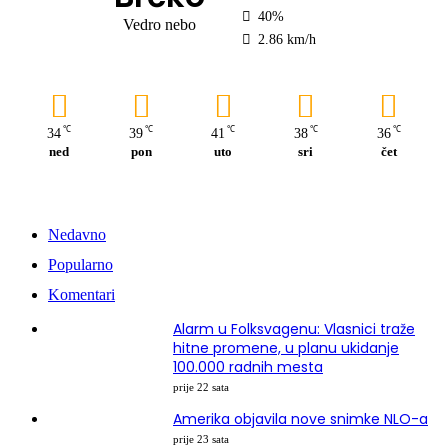
40%
Vedro nebo
2.86 km/h
℃
℃
℃
℃
℃
34
39
41
38
36
ned
pon
uto
sri
čet
Nedavno
Popularno
Komentari
Alarm u Folksvagenu: Vlasnici traže
hitne promene, u planu ukidanje
100.000 radnih mesta
prije 22 sata
Amerika objavila nove snimke NLO-a
prije 23 sata