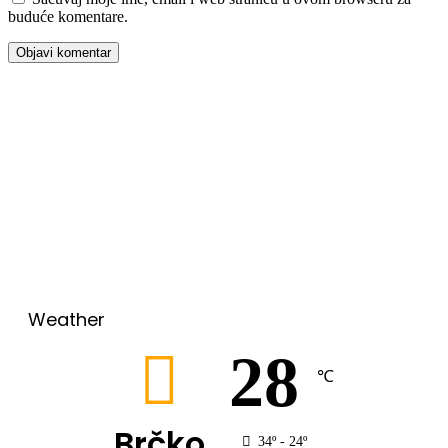
buduće komentare.
00:00
Weather
28
℃
Brčko
34º - 24º