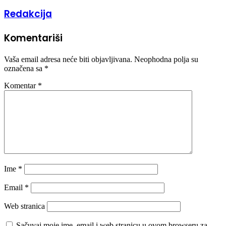
Redakcija
Komentariši
Vaša email adresa neće biti objavljivana.
Neophodna polja su
označena sa
*
Komentar
*
Ime
*
Email
*
Web stranica
Sačuvaj moje ime, email i web stranicu u ovom browseru za