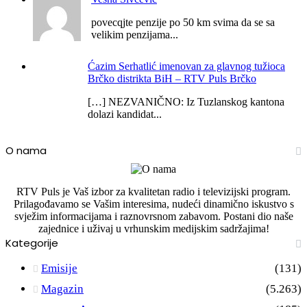
povecqjte penzije po 50 km svima da se sa
velikim penzijama...
Ćazim Serhatlić imenovan za glavnog tužioca
Brčko distrikta BiH – RTV Puls Brčko
[…] NEZVANIČNO: Iz Tuzlanskog kantona
dolazi kandidat...
O nama
RTV Puls je Vaš izbor za kvalitetan radio i televizijski program.
Prilagođavamo se Vašim interesima, nudeći dinamično iskustvo s
svježim informacijama i raznovrsnom zabavom. Postani dio naše
zajednice i uživaj u vrhunskim medijskim sadržajima!
Kategorije
Emisije
(131)
Magazin
(5.263)