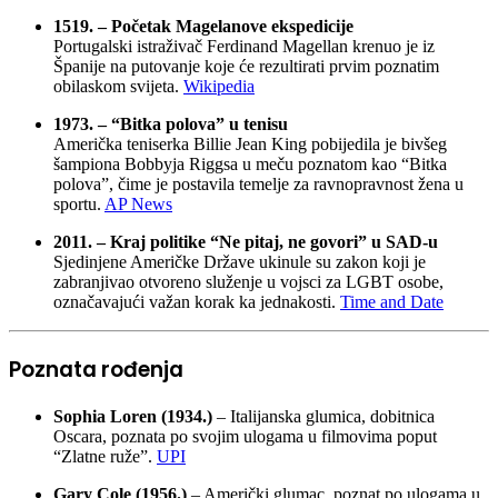
1519. – Početak Magelanove ekspedicije
Portugalski istraživač Ferdinand Magellan krenuo je iz
Španije na putovanje koje će rezultirati prvim poznatim
obilaskom svijeta.
Wikipedia
1973. – “Bitka polova” u tenisu
Američka teniserka Billie Jean King pobijedila je bivšeg
šampiona Bobbyja Riggsa u meču poznatom kao “Bitka
polova”, čime je postavila temelje za ravnopravnost žena u
sportu.
AP News
2011. – Kraj politike “Ne pitaj, ne govori” u SAD-u
Sjedinjene Američke Države ukinule su zakon koji je
zabranjivao otvoreno služenje u vojsci za LGBT osobe,
označavajući važan korak ka jednakosti.
Time and Date
Poznata rođenja
Sophia Loren (1934.)
– Italijanska glumica, dobitnica
Oscara, poznata po svojim ulogama u filmovima poput
“Zlatne ruže”.
UPI
Gary Cole (1956.)
– Američki glumac, poznat po ulogama u