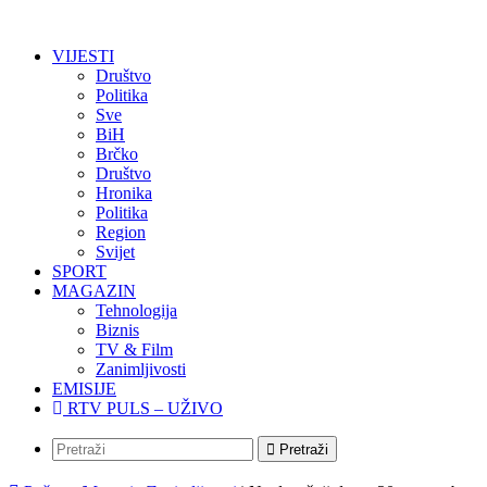
VIJESTI
Društvo
Politika
Sve
BiH
Brčko
Društvo
Hronika
Politika
Region
Svijet
SPORT
MAGAZIN
Tehnologija
Biznis
TV & Film
Zanimljivosti
EMISIJE
RTV PULS – UŽIVO
Pretraži