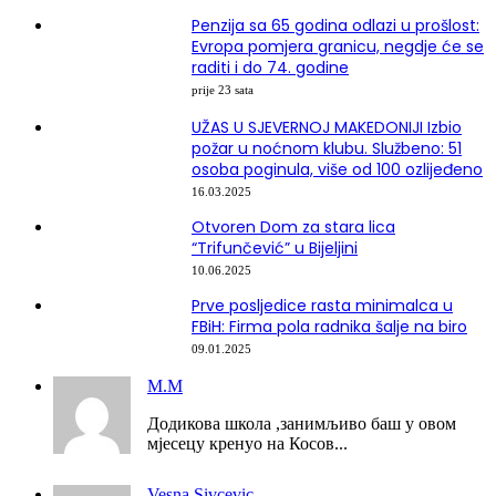
Penzija sa 65 godina odlazi u prošlost:
Evropa pomjera granicu, negdje će se
raditi i do 74. godine
prije 23 sata
UŽAS U SJEVERNOJ MAKEDONIJI Izbio
požar u noćnom klubu. Službeno: 51
osoba poginula, više od 100 ozlijeđeno
16.03.2025
Otvoren Dom za stara lica
“Trifunčević” u Bijeljini
10.06.2025
Prve posljedice rasta minimalca u
FBiH: Firma pola radnika šalje na biro
09.01.2025
М.М
Додикова школа ,занимљиво баш у овом
мјесецу кренуо на Косов...
Vesna Sivcevic