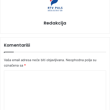
Redakcija
Komentariši
Vaša email adresa neće biti objavljivana.
Neophodna polja su
označena sa
*
K
o
m
e
n