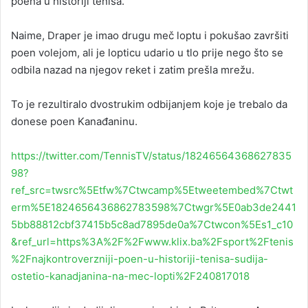
poena u historiji tenisa.
Naime, Draper je imao drugu meč loptu i pokušao završiti
poen volejom, ali je lopticu udario u tlo prije nego što se
odbila nazad na njegov reket i zatim prešla mrežu.
To je rezultiralo dvostrukim odbijanjem koje je trebalo da
donese poen Kanađaninu.
https://twitter.com/TennisTV/status/18246564368627835
98?
ref_src=twsrc%5Etfw%7Ctwcamp%5Etweetembed%7Ctwt
erm%5E1824656436862783598%7Ctwgr%5E0ab3de2441
5bb88812cbf37415b5c8ad7895de0a%7Ctwcon%5Es1_c10
&ref_url=https%3A%2F%2Fwww.klix.ba%2Fsport%2Ftenis
%2Fnajkontroverzniji-poen-u-historiji-tenisa-sudija-
ostetio-kanadjanina-na-mec-lopti%2F240817018