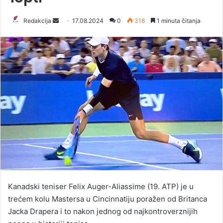
Redakcija
S
17.08.2024
0
318
1 minuta čitanja
e
n
d
a
n
e
m
a
i
l
Kanadski teniser Felix Auger-Aliassime (19. ATP) je u
trećem kolu Mastersa u Cincinnatiju poražen od Britanca
Jacka Drapera i to nakon jednog od najkontroverznijih