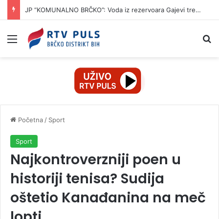
JP “KOMUNALNO BRČKO”: Voda iz rezervoara Gajevi trenutno nije za piće
Izbornik
Pr
Početna
/
Sport
Sport
Najkontroverzniji poen u
historiji tenisa? Sudija
oštetio Kanađanina na meč
lopti