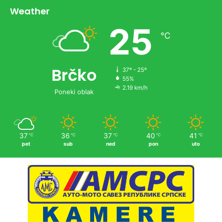
Weather
25
℃
Brčko
37º - 25º
55%
2.19 km/h
Poneki oblak
37
36
37
40
41
℃
℃
℃
℃
℃
pet
sub
ned
pon
uto