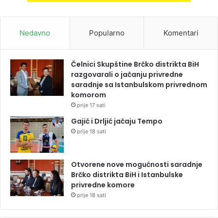
Nedavno
Popularno
Komentari
Čelnici Skupštine Brčko distrikta BiH
razgovarali o jačanju privredne
saradnje sa Istanbulskom privrednom
komorom
prije 17 sati
Gajić i Drljić jačaju Tempo
prije 18 sati
Otvorene nove mogućnosti saradnje
Brčko distrikta BiH i Istanbulske
privredne komore
prije 18 sati