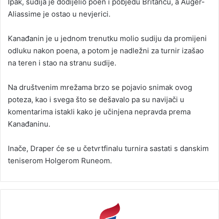
Ipak, sudija je dodijelio poen i pobjedu Britancu, a Auger-
Aliassime je ostao u nevjerici.
Kanađanin je u jednom trenutku molio sudiju da promijeni
odluku nakon poena, a potom je nadležni za turnir izašao
na teren i stao na stranu sudije.
Na društvenim mrežama brzo se pojavio snimak ovog
poteza, kao i svega što se dešavalo pa su navijači u
komentarima istakli kako je učinjena nepravda prema
Kanađaninu.
Inače, Draper će se u četvrtfinalu turnira sastati s danskim
teniserom Holgerom Runeom.