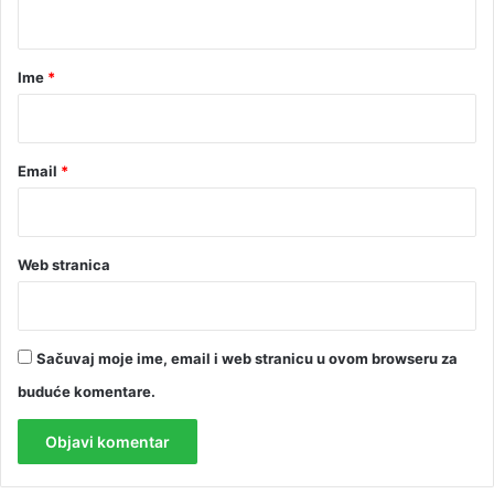
t
a
r
Ime
*
*
Email
*
Web stranica
Sačuvaj moje ime, email i web stranicu u ovom browseru za
buduće komentare.