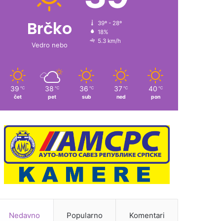
Brčko
39º - 28º
18%
5.3 km/h
Vedro nebo
39
38
36
37
40
℃
℃
℃
℃
℃
čet
pet
sub
ned
pon
Nedavno
Popularno
Komentari