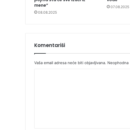
mene”
07.08.2025
08.08.2025
Komentariši
Vaša email adresa neće biti objavljivana.
Neophodna p
K
o
m
e
n
t
a