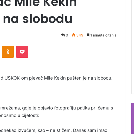
ač Mile Kekin
 na slobodu
0
349
1 minuta čitanja
ontakte
Odnoklassniki
Pocket
ed USKOK-om pjevač Mile Kekin pušten je na slobodu.
režama, gdje je objavio fotografiju patika pri čemu s
nosimo u cijelosti:
 ponekad izvučem, kao – ne stižem. Danas sam imao