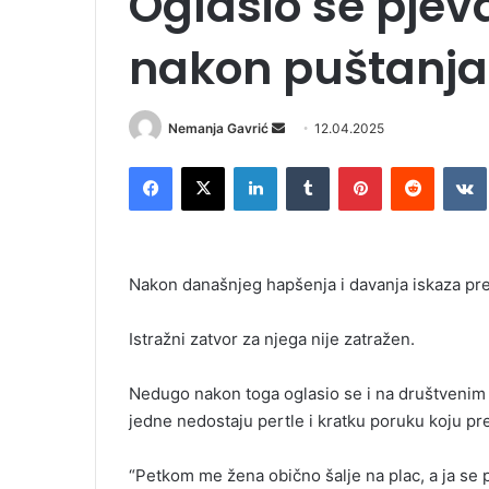
Oglasio se pjev
nakon puštanja
Nemanja Gavrić
S
12.04.2025
e
Facebook
X
LinkedIn
Tumblr
Pinterest
Reddit
VK
n
d
a
n
Nakon današnjeg hapšenja i davanja iskaza pr
e
m
Istražni zatvor za njega nije zatražen.
a
i
l
Nedugo nakon toga oglasio se i na društvenim m
jedne nedostaju pertle i kratku poruku koju pre
“Petkom me žena obično šalje na plac, a ja se