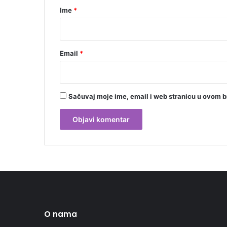
r
Ime
*
*
Email
*
Sačuvaj moje ime, email i web stranicu u ovom 
O nama