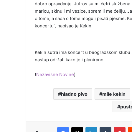
dobro opravdanje. Jutros su mi četri službena li
maricu, skinuli mi vezice, spremili me ćeliju. 
o tome, a sada o tome mogu i pisati pjesme. Ke
koncertu”, napisao je Kekin.
Kekin sutra ima koncert u beogradskom klubu Za
nastup održati kako je i planirano.
(
Nezavisne Novine
)
hladno pivo
mile kekin
pust
Facebook
X
LinkedIn
Tumblr
Pinterest