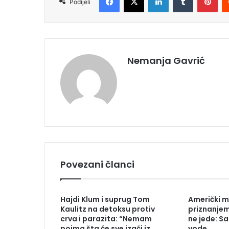
Podijeli
Nemanja Gavrić
Povezani članci
Hajdi Klum i suprug Tom
Američki m
Kaulitz na detoksu protiv
priznanje
crva i parazita: “Nemam
ne jede: S
pojma šta će sve izaći iz
vode