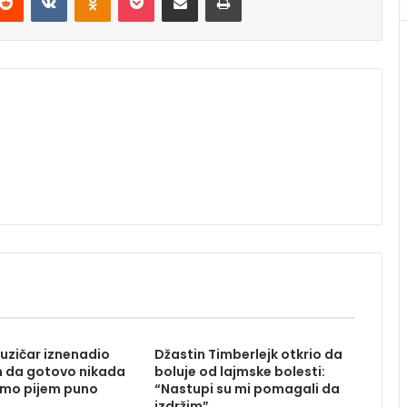
uzičar iznenadio
Džastin Timberlejk otkrio da
m da gotovo nikada
boluje od lajmske bolesti:
amo pijem puno
“Nastupi su mi pomagali da
izdržim”