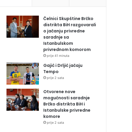
Čelnici Skupštine Brčko
distrikta BiH razgovarali
o jačanju privredne
saradnje sa
Istanbulskom
privrednom komorom
prije 41 minuta
Gajić i Drljić jačaju
Tempo
prije 2 sata
Otvorene nove
mogućnosti saradnje
Brčko distrikta BiH i
Istanbulske privredne
komore
prije 2 sata