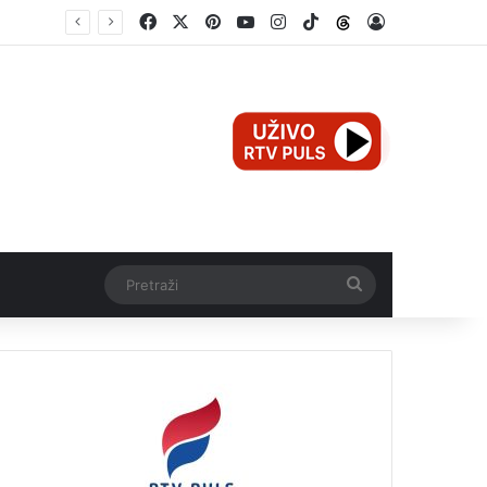
Facebook
X
Pinterest
YouTube
Instagram
TikTok
Threads
Log In
e
Pretraži