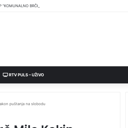
P “KOMUNALNO BRČKO”: Voda iz rezervoara Gajevi trenutno nije za pić
RTV PULS – UŽIVO
nakon puštanja na slobodu