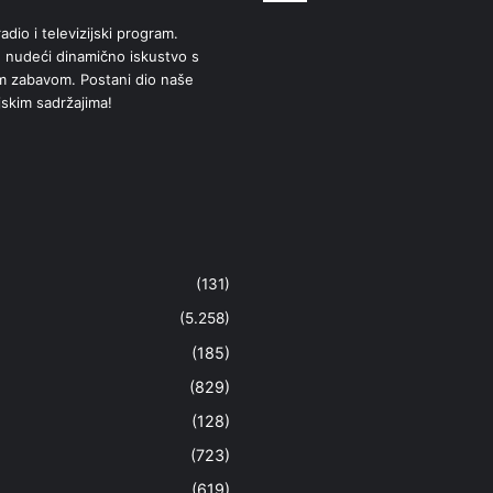
adio i televizijski program.
 nudeći dinamično iskustvo s
om zabavom. Postani dio naše
jskim sadržajima!
(131)
(5.258)
(185)
(829)
(128)
(723)
(619)