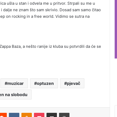
ca ušla u stan i odvela me u pritvor. Strpali su me u
Ja i dalje ne znam što sam skrivio. Dosad sam samo čitao
ep on rocking in a free world. Vidimo se sutra na
ppa Baza, a nešto ranije iz kluba su potvrdili da će se
muzicar
optuzen
pjevač
en na slobodu
Reddit
VKontakte
Odnoklassniki
Pocket
Podijeli putem Emaila
Štampaj