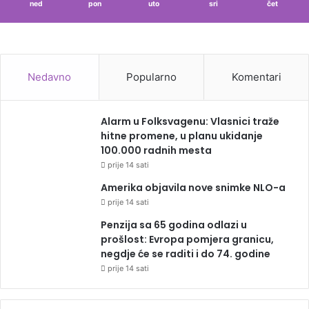
ned
pon
uto
sri
čet
Nedavno
Popularno
Komentari
Alarm u Folksvagenu: Vlasnici traže
hitne promene, u planu ukidanje
100.000 radnih mesta
prije 14 sati
Amerika objavila nove snimke NLO-a
prije 14 sati
Penzija sa 65 godina odlazi u
prošlost: Evropa pomjera granicu,
negdje će se raditi i do 74. godine
prije 14 sati