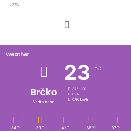
00:00
Weather
23
℃
Brčko
34º - 19º
62%
0.86 km/h
Vedro nebo
34
39
41
38
37
℃
℃
℃
℃
℃