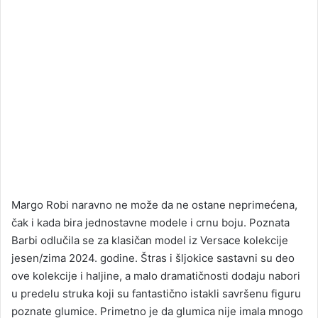
Margo Robi naravno ne može da ne ostane neprimećena,
čak i kada bira jednostavne modele i crnu boju. Poznata
Barbi odlučila se za klasičan model iz Versace kolekcije
jesen/zima 2024. godine. Štras i šljokice sastavni su deo
ove kolekcije i haljine, a malo dramatičnosti dodaju nabori
u predelu struka koji su fantastično istakli savršenu figuru
poznate glumice. Primetno je da glumica nije imala mnogo