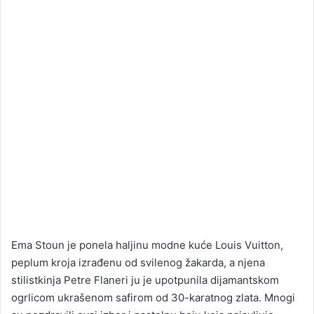
Ema Stoun je ponela haljinu modne kuće Louis Vuitton,
peplum kroja izrađenu od svilenog žakarda, a njena
stilistkinja Petre Flaneri ju je upotpunila dijamantskom
ogrlicom ukrašenom safirom od 30-karatnog zlata. Mnogi