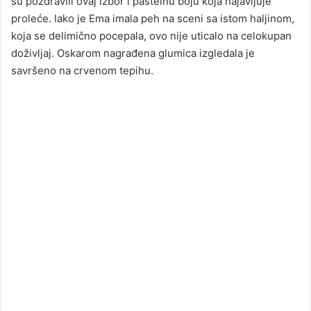
su pozdravili ovaj izbor i pastelnu boju koja najavljuje
proleće. Iako je Ema imala peh na sceni sa istom haljinom,
koja se delimično pocepala, ovo nije uticalo na celokupan
doživljaj. Oskarom nagrađena glumica izgledala je
savršeno na crvenom tepihu.