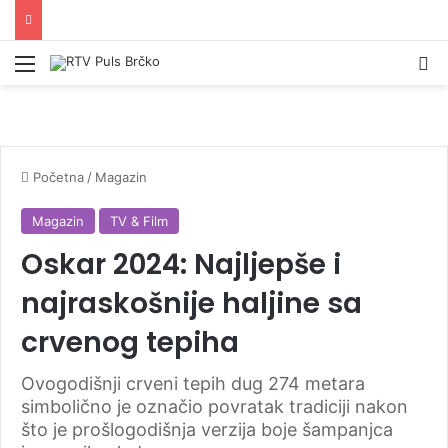
Izbornik
Pr
Početna
/
Magazin
Magazin
TV & Film
Oskar 2024: Najljepše i
najraskošnije haljine sa
crvenog tepiha
Ovogodišnji crveni tepih dug 274 metara
simbolično je označio povratak tradiciji nakon
što je prošlogodišnja verzija boje šampanjca