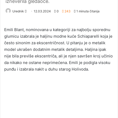
izneverila gledaoce.
Urednik
S
12.03.2024
0
243
1 minuta čitanja
e
n
Emili Blant, nominovana u kategoriji za najbolju sporednu
d
glumicu izabrala je haljinu modne kuće Schiaparelli koja je
a
često sinonim za ekscentričnost. U pitanju je o metalik
n
model ukrašen dodatnim metalik detaljima. Haljina ipak
e
nije bila previše ekscentriča, ali je njen savršen kroj učinio
m
a
da nikako ne ostane neprimećena. Emili je podigla visoku
i
punđu i izabrala nakit u duhu starog Holivoda.
l