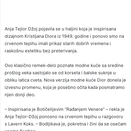
Anja Tejlor Džoj pojavila se u haljini koja je inspirisana
dizajnom Kristijana Diora iz 1949. godine i ponovo smo na
crvenom tepihu imali prikaz starih dobrih vremena i
raskošnu estetiku bez preterivanja.
Ovo klasično remek-delo poznate modne kuće sa sredine
prošlog veka sastojalo se od korseta i balske suknje u
obliku latica cveta. Nova verzija modne kuće Dior donela je
izvesnu promenu, koja je posebno očita kada posmatramo
njen donji deo.
– Inspirisana je Botičelijevim “Rađanjem Venere” – rekla je
Anja Tejlor-Džoj ponosno na crvenom tepihu u razgovoru
s Lavern Koks. – Bodljikava je, pokretna i čini da se osećam