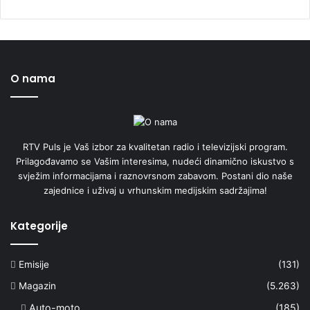
O nama
RTV Puls je Vaš izbor za kvalitetan radio i televizijski program.
Prilagođavamo se Vašim interesima, nudeći dinamično iskustvo s
svježim informacijama i raznovrsnom zabavom. Postani dio naše
zajednice i uživaj u vrhunskim medijskim sadržajima!
Kategorije
Emisije
(131)
Magazin
(5.263)
Auto-moto
(185)