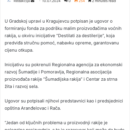
Redakcija
S
10.07.2024
0
254
2 minutes read
e
n
​U Gradskoj upravi u Kragujevcu potpisan je ugovor o
d
formiranju fonda za podršku malim proizvođačima voćnih
a
rakija, u okviru inicijative “Destilati za destilerije”, koja
n
predviđa stručnu pomoć, nabavku opreme, garantovanu
e
cijenu otkupa.
m
a
i
Inicijativu su pokrenuli Regionalna agencija za ekonomski
l
razvoj Šumadije i Pomoravlja, Regionalna asocijacija
proizvođača rakije “Šumadijska rakija” i Centar za strna
žita i razvoj sela.
Ugovor su potpisali njihovi predstavnici kao i predsjednici
opština Aranđelovac i Rača.
“Jedan od ključnih problema u proizvodnji rakije je
nelegalna proizvodnja, a to je rezervoar koji može da bude