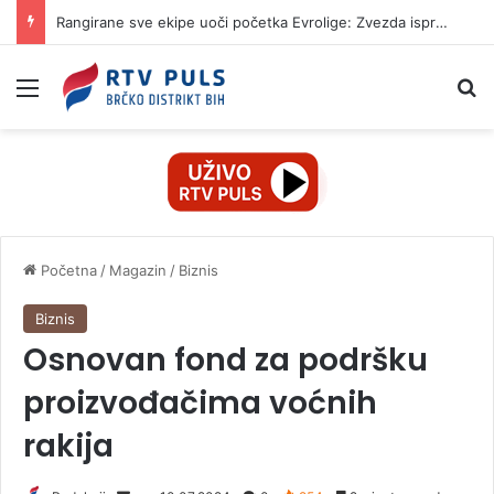
Rangirane sve ekipe uoči početka Evrolige: Zvezda ispred Partizana, evo ko je favorit
Izbornik
Pr
Početna
/
Magazin
/
Biznis
Biznis
Osnovan fond za podršku
proizvođačima voćnih
rakija