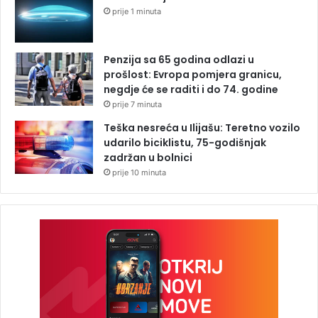
prije 1 minuta
Penzija sa 65 godina odlazi u
prošlost: Evropa pomjera granicu,
negdje će se raditi i do 74. godine
prije 7 minuta
Teška nesreća u Ilijašu: Teretno vozilo
udarilo biciklistu, 75-godišnjak
zadržan u bolnici
prije 10 minuta