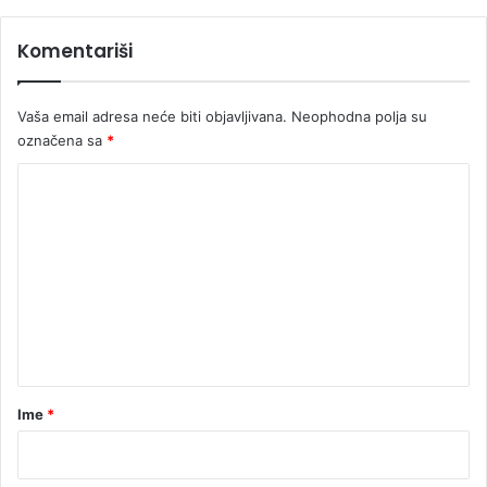
Komentariši
Vaša email adresa neće biti objavljivana.
Neophodna polja su
označena sa
*
K
o
m
e
n
t
a
r
Ime
*
*