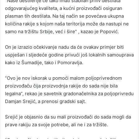
“Naše destilerije će tako imati stabilan priliv destilata
odgovarajućeg kvaliteta, a kućni proizvođači osiguran
plasman tih destilata. Na taj način se povećava ukupna
količina rakije s kojom naša teritorija može da nastupi ne
samo na tržištu Srbije, već i šire” , kazao je Popović.
On je izrazio očekivanje nadu da će ovakav primjer biti
uspješan i sljedeće godine privući još lokalnih samouprava
kako iz Šumadije, tako i Pomoravlja.
“Ovo je nov iskorak u pomoći malom poljoprivrednom
proizvođaču čija proizvodnja rakije do sada nije bila
legalna”, rekao je savetnik gradonačelnika za poljoprivredu
Damjan Srejić, a prenosi gradski sajt.
Srejić je objasnio da su mali proizvođači do sada mogli da
prave rakiju za svoje potrebe, ali ne i za tržište.