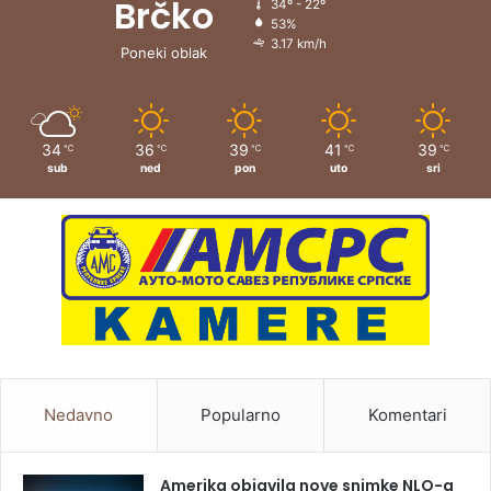
Brčko
34º - 22º
53%
3.17 km/h
Poneki oblak
34
36
39
41
39
℃
℃
℃
℃
℃
sub
ned
pon
uto
sri
Nedavno
Popularno
Komentari
Amerika objavila nove snimke NLO-a