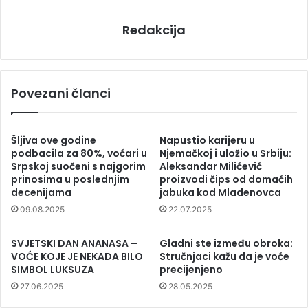
Redakcija
Povezani članci
Šljiva ove godine
Napustio karijeru u
podbacila za 80%, voćari u
Njemačkoj i uložio u Srbiju:
Srpskoj suočeni s najgorim
Aleksandar Milićević
prinosima u poslednjim
proizvodi čips od domaćih
decenijama
jabuka kod Mladenovca
09.08.2025
22.07.2025
SVJETSKI DAN ANANASA –
Gladni ste između obroka:
VOĆE KOJE JE NEKADA BILO
Stručnjaci kažu da je voće
SIMBOL LUKSUZA
precijenjeno
27.06.2025
28.05.2025