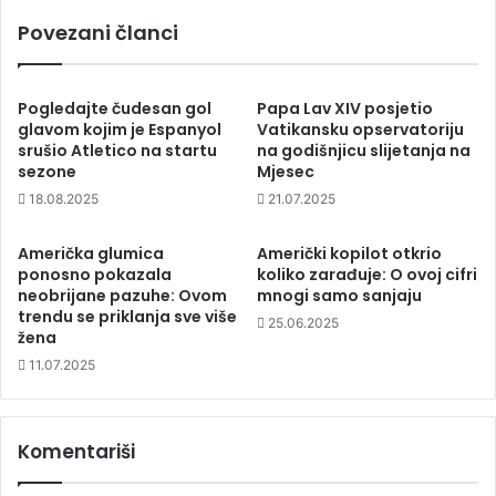
Povezani članci
Pogledajte čudesan gol
Papa Lav XIV posjetio
glavom kojim je Espanyol
Vatikansku opservatoriju
srušio Atletico na startu
na godišnjicu slijetanja na
sezone
Mjesec
18.08.2025
21.07.2025
Američka glumica
Američki kopilot otkrio
ponosno pokazala
koliko zarađuje: O ovoj cifri
neobrijane pazuhe: Ovom
mnogi samo sanjaju
trendu se priklanja sve više
25.06.2025
žena
11.07.2025
Komentariši