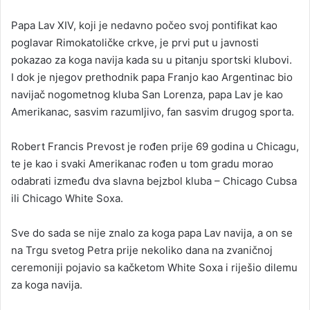
n
Papa Lav XIV, koji je nedavno počeo svoj pontifikat kao
d
poglavar Rimokatoličke crkve, je prvi put u javnosti
a
pokazao za koga navija kada su u pitanju sportski klubovi.
n
I dok je njegov prethodnik papa Franjo kao Argentinac bio
e
navijač nogometnog kluba San Lorenza, papa Lav je kao
m
a
Amerikanac, sasvim razumljivo, fan sasvim drugog sporta.
i
l
Robert Francis Prevost je rođen prije 69 godina u Chicagu,
te je kao i svaki Amerikanac rođen u tom gradu morao
odabrati između dva slavna bejzbol kluba – Chicago Cubsa
ili Chicago White Soxa.
Sve do sada se nije znalo za koga papa Lav navija, a on se
na Trgu svetog Petra prije nekoliko dana na zvaničnoj
ceremoniji pojavio sa kačketom White Soxa i riješio dilemu
za koga navija.