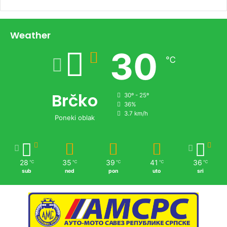
Weather
30
℃
Brčko
30º - 25º
36%
3.7 km/h
Poneki oblak
28
35
39
41
36
℃
℃
℃
℃
℃
sub
ned
pon
uto
sri