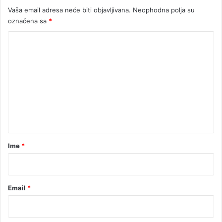
Vaša email adresa neće biti objavljivana.
Neophodna polja su
označena sa
*
K
o
m
e
n
t
a
r
Ime
*
*
Email
*