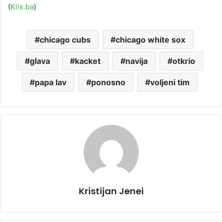
(
Klix.ba
)
chicago cubs
chicago white sox
glava
kacket
navija
otkrio
papa lav
ponosno
voljeni tim
Kristijan Jenei