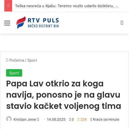
Teška nesreća u Ilijašu: Teretno vozilo udarilo biciklistu, 75-godišnjak zadržan u bolnici
Izbornik
Pr
Početna
/
Sport
Sport
Papa Lav otkrio za koga
navija, ponosno je na glavu
stavio kačket voljenog tima
Kristijan Jenei
S
14.06.2025
0
236
Kraće od minute
e