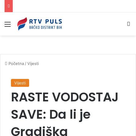
Izbornik
Pr
Početna
/
Vijesti
Vijesti
RASTE VODOSTAJ
SAVE: Da li je
Gradiška