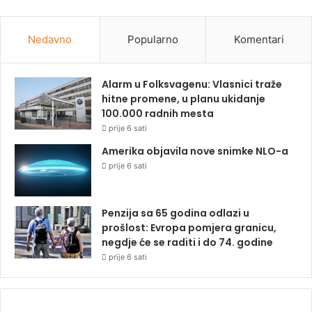
Nedavno
Popularno
Komentari
Alarm u Folksvagenu: Vlasnici traže
hitne promene, u planu ukidanje
100.000 radnih mesta
prije 6 sati
Amerika objavila nove snimke NLO-a
prije 6 sati
Penzija sa 65 godina odlazi u
prošlost: Evropa pomjera granicu,
negdje će se raditi i do 74. godine
prije 6 sati