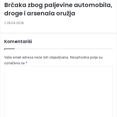
Brčaka zbog paljevine automobila,
droge i arsenala oružja
28.04.2026
Komentariši
Vaša email adresa neće biti objavljivana.
Neophodna polja su
označena sa
*
K
o
m
e
n
t
a
r
*