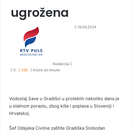
ugrožena
S
16.09.2024
e
n
d
a
n
Redakcija
e
0
396
Kraće od minute
m
a
i
l
Vodostaj Save u Gradišci u proteklih nekoliko dana je
u stalnom porastu, zbog kiše i poplava u Sloveniji i
Hrvatskoj.
Šef Odsjeka Civilne zaštite Gradiška Slobodan