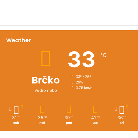
Weather
33
℃
Brčko
33º - 25º
29%
3.75 km/h
Vedro nebo
31
35
39
41
36
℃
℃
℃
℃
℃
sub
ned
pon
uto
sri