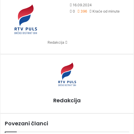
S
16.09.2024
e
0
396
Kraće od minute
n
d
a
n
Redakcija
e
m
a
i
l
Redakcija
Povezani članci