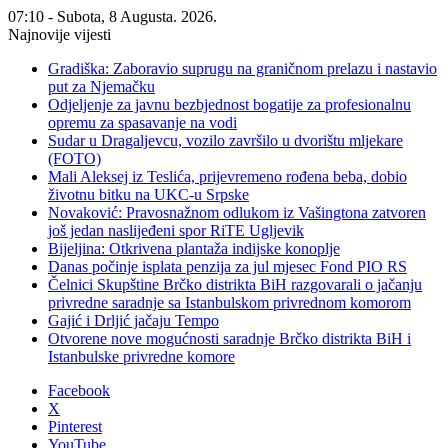
07:10 - Subota, 8 Augusta. 2026.
Najnovije vijesti
Gradiška: Zaboravio suprugu na graničnom prelazu i nastavio
put za Njemačku
Odjeljenje za javnu bezbjednost bogatije za profesionalnu
opremu za spasavanje na vodi
Sudar u Dragaljevcu, vozilo završilo u dvorištu mljekare
(FOTO)
Mali Aleksej iz Teslića, prijevremeno rođena beba, dobio
životnu bitku na UKC-u Srpske
Novaković: Pravosnažnom odlukom iz Vašingtona zatvoren
još jedan naslijeđeni spor RiTE Ugljevik
Bijeljina: Otkrivena plantaža indijske konoplje
Danas počinje isplata penzija za jul mjesec Fond PIO RS
Čelnici Skupštine Brčko distrikta BiH razgovarali o jačanju
privredne saradnje sa Istanbulskom privrednom komorom
Gajić i Drljić jačaju Tempo
Otvorene nove mogućnosti saradnje Brčko distrikta BiH i
Istanbulske privredne komore
Facebook
X
Pinterest
YouTube