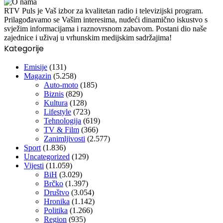
RTV Puls je Vaš izbor za kvalitetan radio i televizijski program.
Prilagođavamo se Vašim interesima, nudeći dinamično iskustvo s
svježim informacijama i raznovrsnom zabavom. Postani dio naše
zajednice i uživaj u vrhunskim medijskim sadržajima!
Kategorije
Emisije
(131)
Magazin
(5.258)
Auto-moto
(185)
Biznis
(829)
Kultura
(128)
Lifestyle
(723)
Tehnologija
(619)
TV & Film
(366)
Zanimljivosti
(2.577)
Sport
(1.836)
Uncategorized
(129)
Vijesti
(11.059)
BiH
(3.029)
Brčko
(1.397)
Društvo
(3.054)
Hronika
(1.142)
Politika
(1.266)
Region
(935)