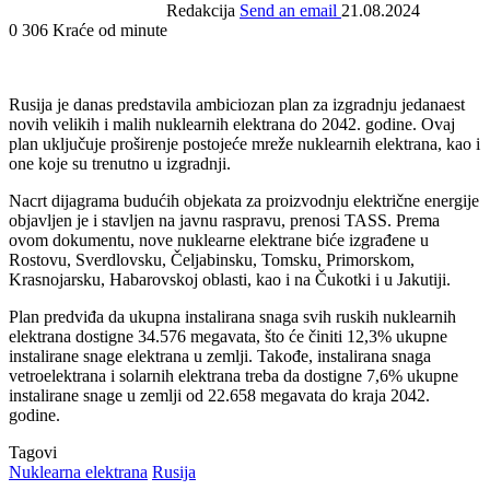
Redakcija
Send an email
21.08.2024
0
306
Kraće od minute
Rusija je danas predstavila ambiciozan plan za izgradnju jedanaest
novih velikih i malih nuklearnih elektrana do 2042. godine. Ovaj
plan uključuje proširenje postojeće mreže nuklearnih elektrana, kao i
one koje su trenutno u izgradnji.
Nacrt dijagrama budućih objekata za proizvodnju električne energije
objavljen je i stavljen na javnu raspravu, prenosi TASS. Prema
ovom dokumentu, nove nuklearne elektrane biće izgrađene u
Rostovu, Sverdlovsku, Čeljabinsku, Tomsku, Primorskom,
Krasnojarsku, Habarovskoj oblasti, kao i na Čukotki i u Јakutiji.
Plan predviđa da ukupna instalirana snaga svih ruskih nuklearnih
elektrana dostigne 34.576 megavata, što će činiti 12,3% ukupne
instalirane snage elektrana u zemlji. Takođe, instalirana snaga
vetroelektrana i solarnih elektrana treba da dostigne 7,6% ukupne
instalirane snage u zemlji od 22.658 megavata do kraja 2042.
godine.
Tagovi
Nuklearna elektrana
Rusija