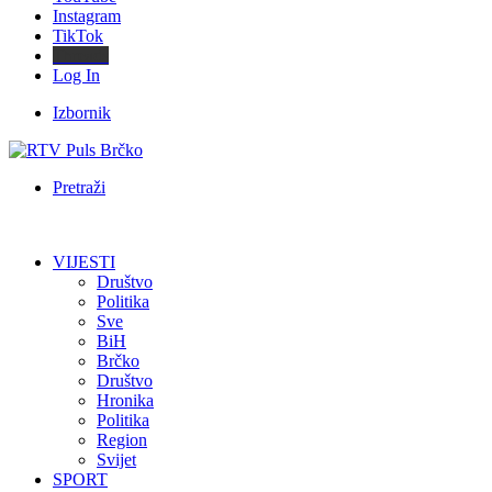
Instagram
TikTok
Threads
Log In
Izbornik
Pretraži
VIJESTI
Društvo
Politika
Sve
BiH
Brčko
Društvo
Hronika
Politika
Region
Svijet
SPORT