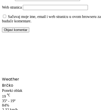
Web stranica
Sačuvaj moje ime, email i web stranicu u ovom browseru za
buduće komentare.
00:00
Weather
Brčko
Poneki oblak
℃
19
35º - 19º
84%
2.32 km/h