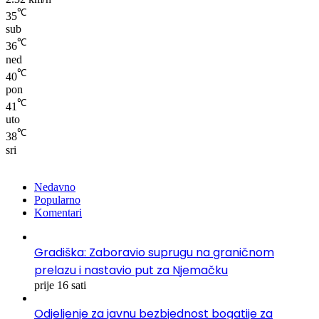
℃
35
sub
℃
36
ned
℃
40
pon
℃
41
uto
℃
38
sri
Nedavno
Popularno
Komentari
Gradiška: Zaboravio suprugu na graničnom
prelazu i nastavio put za Njemačku
prije 16 sati
Odjeljenje za javnu bezbjednost bogatije za