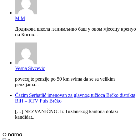
М.М
Додикова школа ,занимљиво баш у овом мјесецу кренуо
на Косов...
Vesna Sivcevic
povecqjte penzije po 50 km svima da se sa velikim
penzijama...
Ćazim Serhatlić imenovan za glavnog tužioca Brčko distrikta
BiH – RTV Puls Brčko
[…] NEZVANIČNO: Iz Tuzlanskog kantona dolazi
kandidat...
O nama