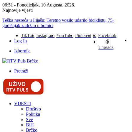
06:51 - Ponedjeljak, 10 Augusta. 2026.
Najnovije vijesti
Teška nesreća u Ilijašu: Teretno vozilo udarilo biciklistu, 75-
godišnjak zadržan u bolnici
TikTok
Instagram
YouTube
Pinterest
X
Facebook
Log In
Threads
Izbornik
Pretraži
VIJESTI
Društvo
Politika
Sve
BiH
Brčko