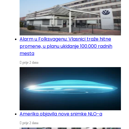
Alarm u Folksvagenu: Vlasnici traže hitne
promene, u planu ukidanje 100.000 radnih
mesta
prije 2 dana
Amerika objavila nove snimke NLO-a
prije 2 dana