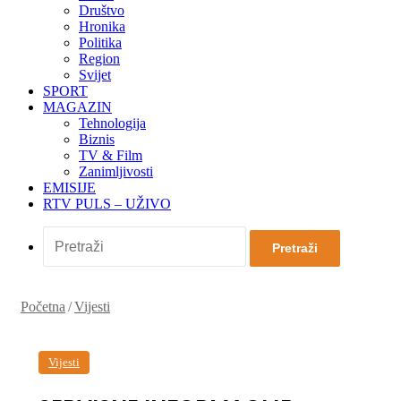
Društvo
Hronika
Politika
Region
Svijet
SPORT
MAGAZIN
Tehnologija
Biznis
TV & Film
Zanimljivosti
EMISIJE
RTV PULS – UŽIVO
Pretraži
Početna
/
Vijesti
Vijesti