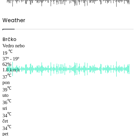
Weather
Brčko
Vedro nebo
℃
19
37º - 19º
62%
1.8 km/h
℃
37
pon
℃
39
uto
℃
36
sri
℃
34
čet
℃
34
pet