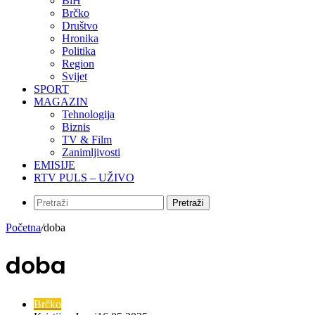
BiH
Brčko
Društvo
Hronika
Politika
Region
Svijet
SPORT
MAGAZIN
Tehnologija
Biznis
TV & Film
Zanimljivosti
EMISIJE
RTV PULS – UŽIVO
Pretraži
Početna
/
doba
doba
Brčko