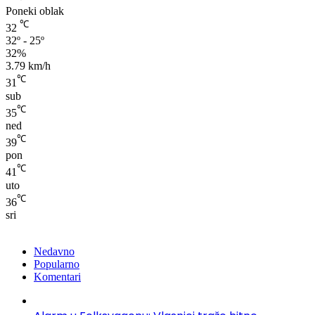
Poneki oblak
℃
32
32º - 25º
32%
3.79 km/h
℃
31
sub
℃
35
ned
℃
39
pon
℃
41
uto
℃
36
sri
Nedavno
Popularno
Komentari