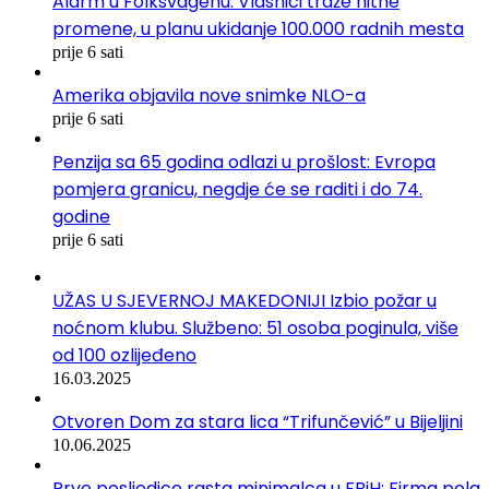
Alarm u Folksvagenu: Vlasnici traže hitne
promene, u planu ukidanje 100.000 radnih mesta
prije 6 sati
Amerika objavila nove snimke NLO-a
prije 6 sati
Penzija sa 65 godina odlazi u prošlost: Evropa
pomjera granicu, negdje će se raditi i do 74.
godine
prije 6 sati
UŽAS U SJEVERNOJ MAKEDONIJI Izbio požar u
noćnom klubu. Službeno: 51 osoba poginula, više
od 100 ozlijeđeno
16.03.2025
Otvoren Dom za stara lica “Trifunčević” u Bijeljini
10.06.2025
Prve posljedice rasta minimalca u FBiH: Firma pola