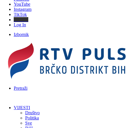
YouTube
Instagram
TikTok
Threads
Log In
Izbornik
Pretraži
VIJESTI
Društvo
Politika
Sve