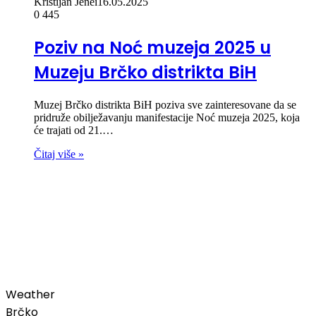
Kristijan Jenei
16.05.2025
0
445
Poziv na Noć muzeja 2025 u
Muzeju Brčko distrikta BiH
Muzej Brčko distrikta BiH poziva sve zainteresovane da se
pridruže obilježavanju manifestacije Noć muzeja 2025, koja
će trajati od 21.…
Čitaj više »
00:00
Weather
Brčko