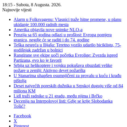
18:15 - Subota, 8 Augusta. 2026.
Najnovije vijesti
Alarm u Folksvagenu: Vlasnici traže hitne promene, u planu
ukidanje 100.000 radnih mesta
Amerika objavila nove snimke NLO-a
Penzija sa 65 godina odlazi u prošlost: Evropa pomjera
granicu, negdje će se raditi i do 74. godine
Teška nesreća u Ilijašu: Teretno vozilo udarilo biciklistu, 75-
godišnjak zadržan u bolnici
Rangirane sve ekipe uoči početka Evrolige: Zvezda ispred
Partizana, evo ko je favorit
Srbija uz helikoptere i vojsku pokušava obuzdati velike
požare u zemlji: Aktivno devet požarišta
U Stanarima uhapšen osumnjičeni za provalu u kuću i krađu
pištolja
Deset najvećih poreskih dužnika u Srpskoj duguju više od 84
miliona KM
Lidl traži radnike u 21 gradu, među njima i Brčko
Decenija na Interpolovoj listi: Gdje se krije Slobodanka
Tošić?
Facebook
X
Pinterest