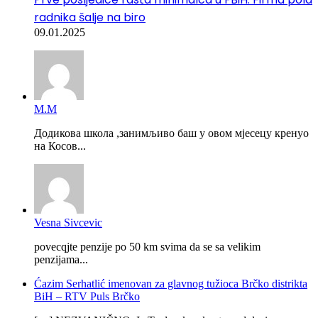
radnika šalje na biro
09.01.2025
М.М
Додикова школа ,занимљиво баш у овом мјесецу кренуо
на Косов...
Vesna Sivcevic
povecqjte penzije po 50 km svima da se sa velikim
penzijama...
Ćazim Serhatlić imenovan za glavnog tužioca Brčko distrikta
BiH – RTV Puls Brčko