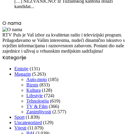
[…] NEZVANIČNO: Iz Tuzlanskog kantona dolazi
kandidat...
O nama
RTV Puls je Vaš izbor za kvalitetan radio i televizijski program.
Prilagođavamo se Vašim interesima, nudeći dinamično iskustvo s
svježim informacijama i raznovrsnom zabavom. Postani dio naše
zajednice i uživaj u vrhunskim medijskim sadržajima!
Kategorije
Emisije
(131)
Magazin
(5.263)
Auto-moto
(185)
Biznis
(833)
Kultura
(128)
Lifestyle
(724)
Tehnologija
(619)
TV & Film
(366)
Zanimljivosti
(2.577)
Sport
(1.839)
Uncategorized
(129)
Vijesti
(11.079)
BiH
(3.039)