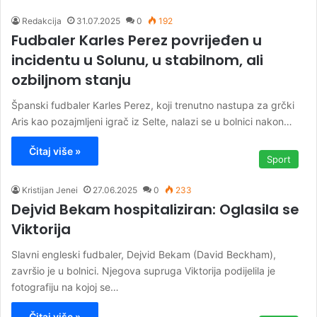
Redakcija
31.07.2025
0
192
Fudbaler Karles Perez povrijeđen u
incidentu u Solunu, u stabilnom, ali
ozbiljnom stanju
Španski fudbaler Karles Perez, koji trenutno nastupa za grčki
Aris kao pozajmljeni igrač iz Selte, nalazi se u bolnici nakon…
Čitaj više »
Sport
Kristijan Jenei
27.06.2025
0
233
Dejvid Bekam hospitaliziran: Oglasila se
Viktorija
Slavni engleski fudbaler, Dejvid Bekam (David Beckham),
završio je u bolnici. Njegova supruga Viktorija podijelila je
fotografiju na kojoj se…
Čitaj više »