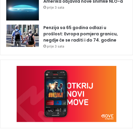
Amerika objavila nove snimke NLO-a
prije 3 sata
Penzija sa 65 godina odlazi u
prošlost: Evropa pomjera granicu,
negdje će se raditi i do 74. godine
prije 3 sata