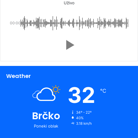
Uživo
00:00
Weather
32
℃
Brčko
34º - 22º
40%
3.18 km/h
Poneki oblak