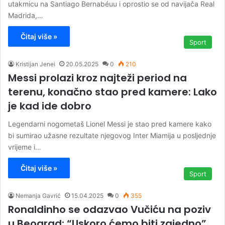
utakmicu na Santiago Bernabéuu i oprostio se od navijača Real
Madrida,…
Čitaj više »
Sport
Kristijan Jenei
20.05.2025
0
210
Messi prolazi kroz najteži period na
terenu, konačno stao pred kamere: Lako
je kad ide dobro
Legendarni nogometaš Lionel Messi je stao pred kamere kako
bi sumirao užasne rezultate njegovog Inter Miamija u posljednje
vrijeme i…
Čitaj više »
Sport
Nemanja Gavrić
15.04.2025
0
355
Ronaldinho se odazvao Vučiću na poziv
u Beograd: “Uskoro ćemo biti zajedno”