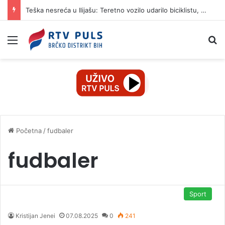
Teška nesreća u Ilijašu: Teretno vozilo udarilo biciklistu, 75-godišnjak zadržan u bolnici
Izbornik
Pr
Početna
/
fudbaler
fudbaler
Sport
Kristijan Jenei
07.08.2025
0
241