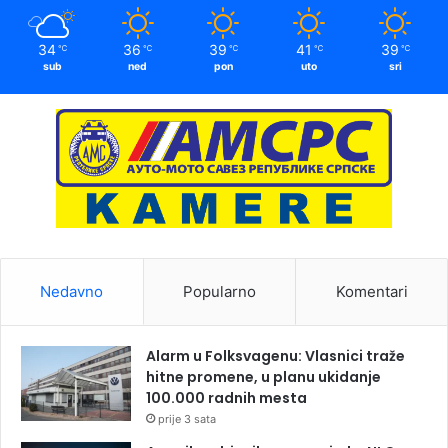
34
36
39
41
39
℃
℃
℃
℃
℃
sub
ned
pon
uto
sri
Nedavno
Popularno
Komentari
Alarm u Folksvagenu: Vlasnici traže
hitne promene, u planu ukidanje
100.000 radnih mesta
prije 3 sata