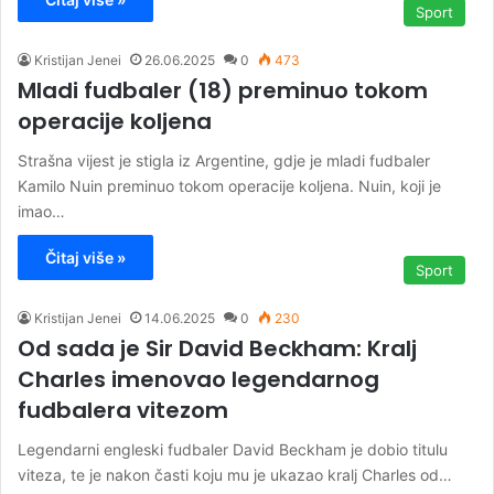
Sport
Kristijan Jenei
26.06.2025
0
473
Mladi fudbaler (18) preminuo tokom
operacije koljena
Strašna vijest je stigla iz Argentine, gdje je mladi fudbaler
Kamilo Nuin preminuo tokom operacije koljena. Nuin, koji je
imao…
Čitaj više »
Sport
Kristijan Jenei
14.06.2025
0
230
Od sada je Sir David Beckham: Kralj
Charles imenovao legendarnog
fudbalera vitezom
Legendarni engleski fudbaler David Beckham je dobio titulu
viteza, te je nakon časti koju mu je ukazao kralj Charles od…