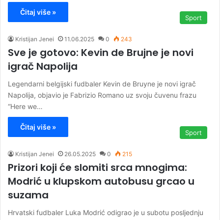
Čitaj više »
Sport
Kristijan Jenei
11.06.2025
0
243
Sve je gotovo: Kevin de Brujne je novi
igrač Napolija
Legendarni belgijski fudbaler Kevin de Bruyne je novi igrač
Napolija, objavio je Fabrizio Romano uz svoju čuvenu frazu
“Here we…
Čitaj više »
Sport
Kristijan Jenei
26.05.2025
0
215
Prizori koji će slomiti srca mnogima:
Modrić u klupskom autobusu grcao u
suzama
Hrvatski fudbaler Luka Modrić odigrao je u subotu posljednju