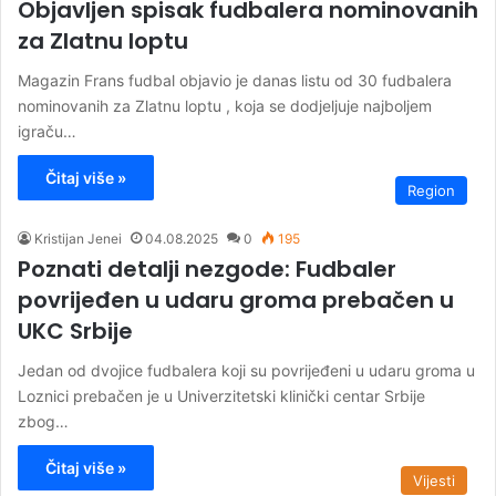
Objavljen spisak fudbalera nominovanih
za Zlatnu loptu
Magazin Frans fudbal objavio je danas listu od 30 fudbalera
nominovanih za Zlatnu loptu , koja se dodjeljuje najboljem
igraču…
Čitaj više »
Region
Kristijan Jenei
04.08.2025
0
195
Poznati detalji nezgode: Fudbaler
povrijeđen u udaru groma prebačen u
UKC Srbije
Jedan od dvojice fudbalera koji su povrijeđeni u udaru groma u
Loznici prebačen je u Univerzitetski klinički centar Srbije
zbog…
Čitaj više »
Vijesti