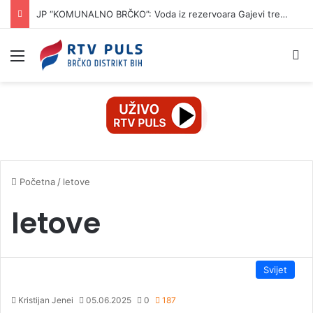
JP “KOMUNALNO BRČKO”: Voda iz rezervoara Gajevi trenutno nije za piće
Izbornik
Pr
Početna
/
letove
letove
Svijet
Kristijan Jenei
05.06.2025
0
187