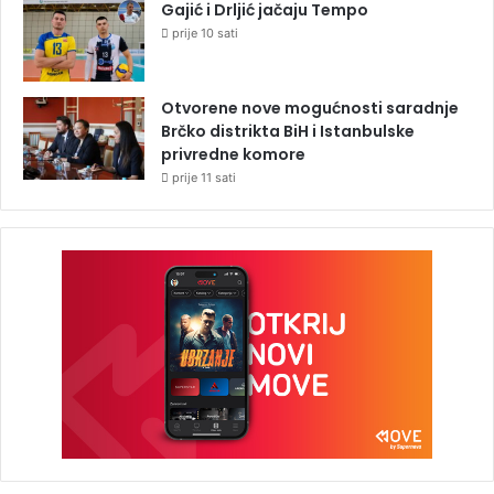
Gajić i Drljić jačaju Tempo
prije 10 sati
Otvorene nove mogućnosti saradnje
Brčko distrikta BiH i Istanbulske
privredne komore
prije 11 sati