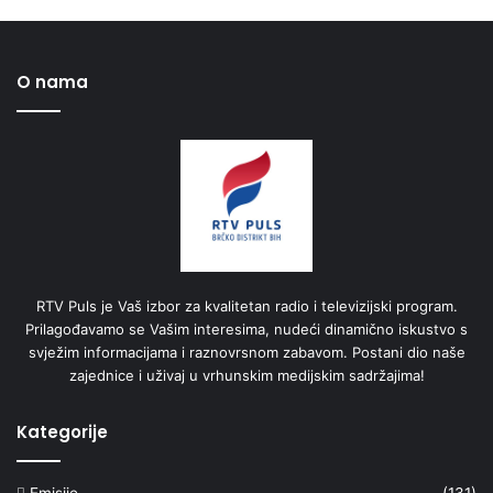
O nama
RTV Puls je Vaš izbor za kvalitetan radio i televizijski program.
Prilagođavamo se Vašim interesima, nudeći dinamično iskustvo s
svježim informacijama i raznovrsnom zabavom. Postani dio naše
zajednice i uživaj u vrhunskim medijskim sadržajima!
Kategorije
Emisije
(131)