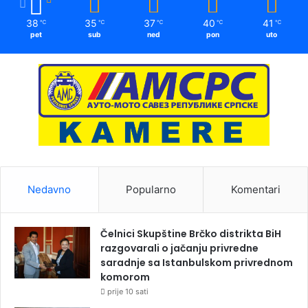
38
35
37
40
41
℃
℃
℃
℃
℃
pet
sub
ned
pon
uto
Nedavno
Popularno
Komentari
Čelnici Skupštine Brčko distrikta BiH
razgovarali o jačanju privredne
saradnje sa Istanbulskom privrednom
komorom
prije 10 sati