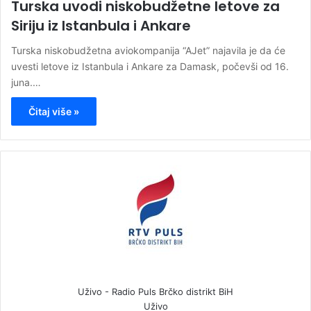
Turska uvodi niskobudžetne letove za
Siriju iz Istanbula i Ankare
Turska niskobudžetna aviokompanija “AJet” najavila je da će
uvesti letove iz Istanbula i Ankare za Damask, počevši od 16.
juna.…
Čitaj više »
Uživo - Radio Puls Brčko distrikt BiH
Uživo