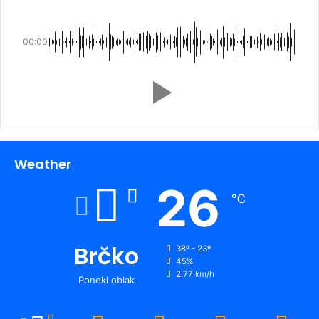
00:00
Weather
26
℃
Brčko
38º - 23º
45%
2.77 km/h
Poneki oblak