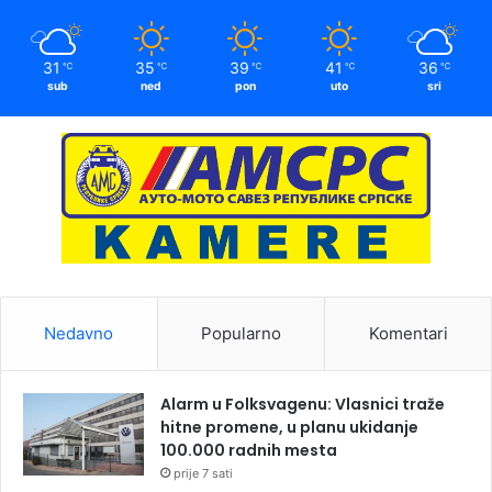
31
35
39
41
36
℃
℃
℃
℃
℃
sub
ned
pon
uto
sri
Nedavno
Popularno
Komentari
Alarm u Folksvagenu: Vlasnici traže
hitne promene, u planu ukidanje
100.000 radnih mesta
prije 7 sati