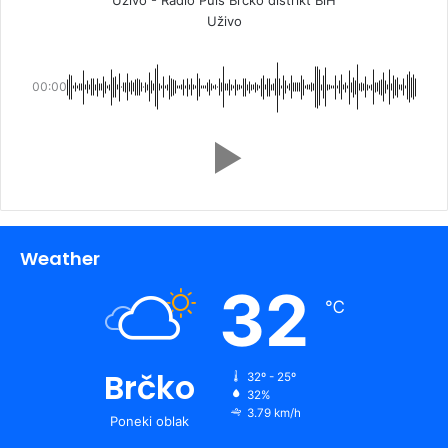
Uživo
00:00
Weather
32
℃
Brčko
32º - 25º
32%
3.79 km/h
Poneki oblak