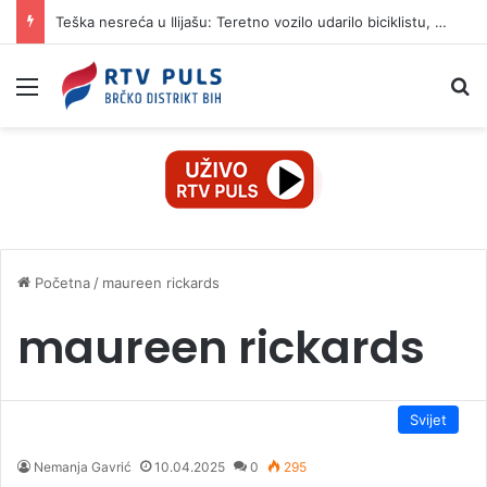
Teška nesreća u Ilijašu: Teretno vozilo udarilo biciklistu, 75-godišnjak zadržan u bolnici
Izbornik
Pr
Početna
/
maureen rickards
maureen rickards
Svijet
Nemanja Gavrić
10.04.2025
0
295