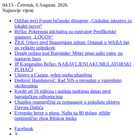
04:13 - Četvrtak, 6 Augusta. 2026.
Najnovije vijesti
Održan treći Forum brčanske dijaspore „Globalno iskustvo za
lokalni razvoj“
Brčko: Pokrenuta inicijativa za osnivanje Predškolske
ustanove „LOGOS“
ŽKK Orlovi pred finansijskim zidom: Ostanak u WABA ligi
po velikim upitnikom
Detalji požara kod Banjaluke: Mrtav pijan palio vatru, pa
napravio haos
JP Komunalno Brčko: NABAVLJENI AKUMULATORSKI
PUHAČI
Ubistvo u Cazinu, jedna osoba uhapšena
Đedović Handanović: Rad NIS-a presudan u vanrednim
okolnostima
Kredit od 18 miliona i naplata parkinga danas pred
banjalučkim odbornicima
Uhapšen osumnjičeni za pomaganje u pokušaju ubistva
Davora Dabića
Evropske berze u plusu: Nafta na 80 dolara, tržište
optimistično zbog Bliskog istoka
Facebook
X