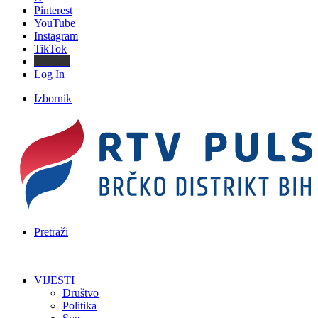
Pinterest
YouTube
Instagram
TikTok
Threads
Log In
Izbornik
Pretraži
VIJESTI
Društvo
Politika