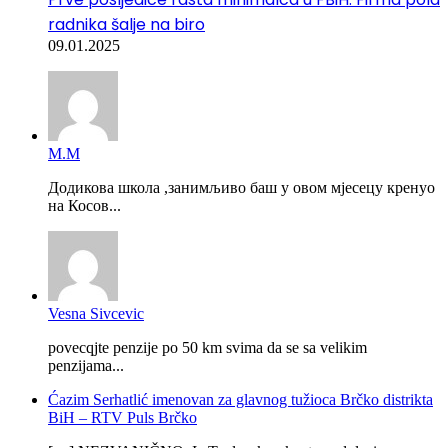
radnika šalje na biro
09.01.2025
М.М
Додикова школа ,занимљиво баш у овом мјесецу кренуо
на Косов...
Vesna Sivcevic
povecqjte penzije po 50 km svima da se sa velikim
penzijama...
Ćazim Serhatlić imenovan za glavnog tužioca Brčko distrikta
BiH – RTV Puls Brčko