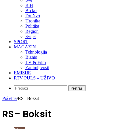
Sve
BiH
Brčko
Društvo
Hronika
Politika
Region
Svijet
SPORT
MAGAZIN
Tehnologija
Biznis
TV & Film
Zanimljivosti
EMISIJE
RTV PULS – UŽIVO
Pretraži
Početna
/
RS– Boksit
RS– Boksit