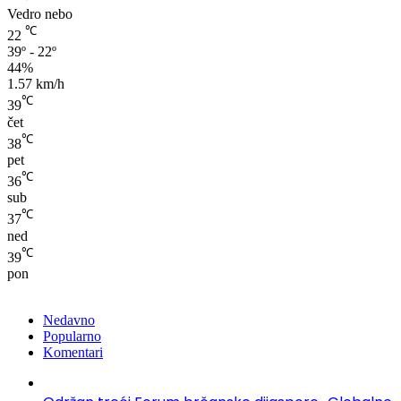
Vedro nebo
℃
22
39º - 22º
44%
1.57 km/h
℃
39
čet
℃
38
pet
℃
36
sub
℃
37
ned
℃
39
pon
Nedavno
Popularno
Komentari