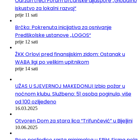
Održan treći Forum brčanske dijaspore „Globalno
iskustvo za lokalni razvoj“
prije 11 sati
Brčko: Pokrenuta inicijativa za osnivanje
Predškolske ustanove „LOGOS“
prije 12 sati
ŽKK Orlovi pred finansijskim zidom: Ostanak u
WABA ligi po velikim upitnikom
prije 14 sati
UŽAS U SJEVERNOJ MAKEDONIJI Izbio požar u
noćnom klubu. Službeno: 51 osoba poginula, više
od 100 ozlijeđeno
16.03.2025
Otvoren Dom za stara lica “Trifunčević” u Bijeljini
10.06.2025
Prve posljedice rasta minimalca u FBiH: Firma pola