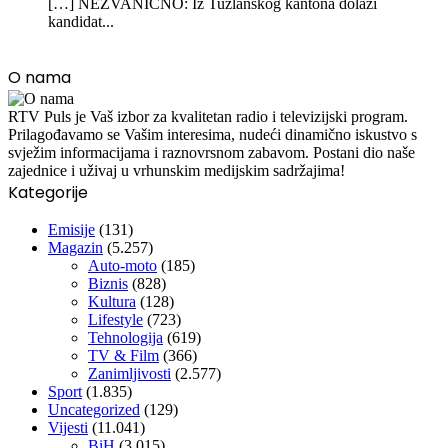
[…] NEZVANIČNO: Iz Tuzlanskog kantona dolazi
kandidat...
O nama
RTV Puls je Vaš izbor za kvalitetan radio i televizijski program.
Prilagođavamo se Vašim interesima, nudeći dinamično iskustvo s
svježim informacijama i raznovrsnom zabavom. Postani dio naše
zajednice i uživaj u vrhunskim medijskim sadržajima!
Kategorije
Emisije
(131)
Magazin
(5.257)
Auto-moto
(185)
Biznis
(828)
Kultura
(128)
Lifestyle
(723)
Tehnologija
(619)
TV & Film
(366)
Zanimljivosti
(2.577)
Sport
(1.835)
Uncategorized
(129)
Vijesti
(11.041)
BiH
(3.015)