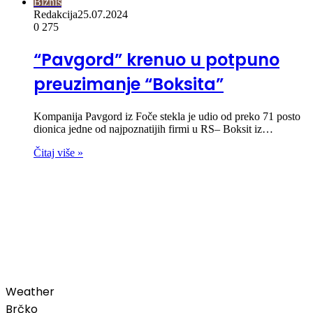
Biznis
Redakcija
25.07.2024
0
275
“Pavgord” krenuo u potpuno
preuzimanje “Boksita”
Kompanija Pavgord iz Foče stekla je udio od preko 71 posto
dionica jedne od najpoznatijih firmi u RS– Boksit iz…
Čitaj više »
00:00
Weather
Brčko