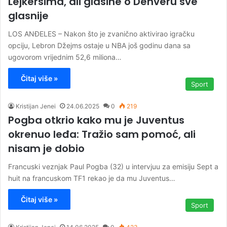
Lejkersima, ali glasine o Denveru sve
glasnije
LOS ANĐELES – Nakon što je zvanično aktivirao igračku
opciju, Lebron Džejms ostaje u NBA još godinu dana sa
ugovorom vrijednim 52,6 miliona…
Čitaj više »
Sport
Kristijan Jenei
24.06.2025
0
219
Pogba otkrio kako mu je Juventus
okrenuo leđa: Tražio sam pomoć, ali
nisam je dobio
Francuski veznjak Paul Pogba (32) u intervjuu za emisiju Sept a
huit na francuskom TF1 rekao je da mu Juventus…
Čitaj više »
Sport