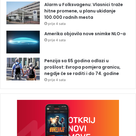
Alarm u Folksvagenu: Vlasnici traže
hitne promene, u planu ukidanje
100.000 radnih mesta
prije 4 sata
Amerika objavila nove snimke NLO-a
prije 4 sata
Penzija sa 65 godina odlazi u
prošlost: Evropa pomjera granicu,
negdje će se raditi i do 74. godine
prije 4 sata