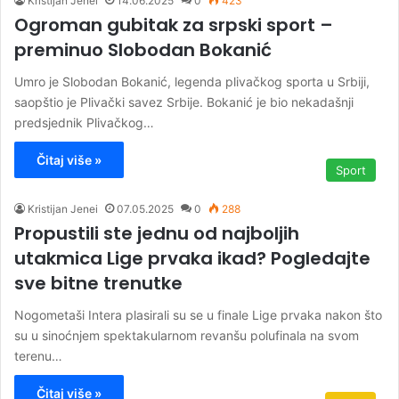
Kristijan Jenei
14.06.2025
0
423
Ogroman gubitak za srpski sport –
preminuo Slobodan Bokanić
Umro je Slobodan Bokanić, legenda plivačkog sporta u Srbiji,
saopštio je Plivački savez Srbije. Bokanić je bio nekadašnji
predsjednik Plivačkog…
Čitaj više »
Sport
Kristijan Jenei
07.05.2025
0
288
Propustili ste jednu od najboljih
utakmica Lige prvaka ikad? Pogledajte
sve bitne trenutke
Nogometaši Intera plasirali su se u finale Lige prvaka nakon što
su u sinoćnjem spektakularnom revanšu polufinala na svom
terenu…
Čitaj više »