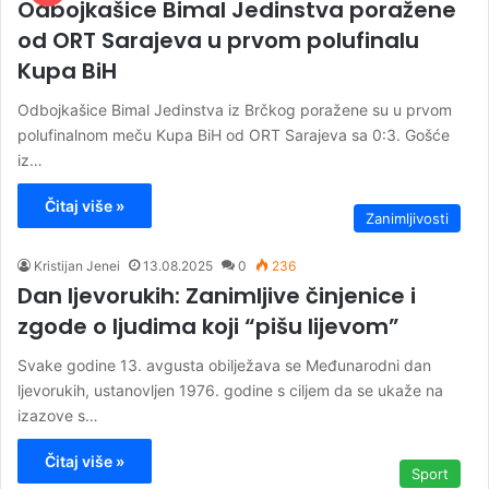
Odbojkašice Bimal Jedinstva poražene
od ORT Sarajeva u prvom polufinalu
Kupa BiH
Odbojkašice Bimal Jedinstva iz Brčkog poražene su u prvom
polufinalnom meču Kupa BiH od ORT Sarajeva sa 0:3. Gošće
iz…
Čitaj više »
Zanimljivosti
Kristijan Jenei
13.08.2025
0
236
Dan ljevorukih: Zanimljive činjenice i
zgode o ljudima koji “pišu lijevom”
Svake godine 13. avgusta obilježava se Međunarodni dan
ljevorukih, ustanovljen 1976. godine s ciljem da se ukaže na
izazove s…
Čitaj više »
Sport