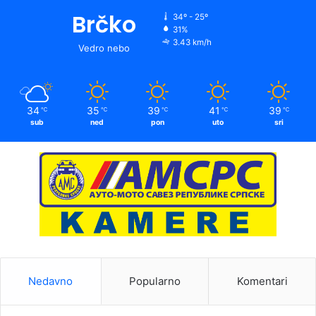
Brčko
34º - 25º
31%
3.43 km/h
Vedro nebo
34
35
39
41
39
℃
℃
℃
℃
℃
sub
ned
pon
uto
sri
Nedavno
Popularno
Komentari