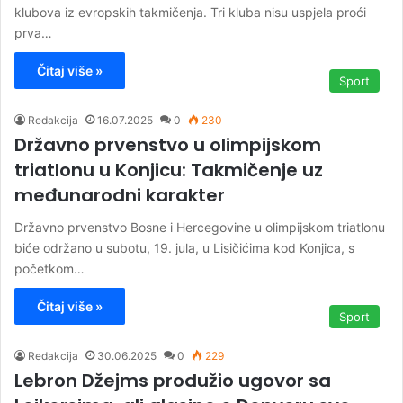
klubova iz evropskih takmičenja. Tri kluba nisu uspjela proći
prva…
Čitaj više »
Sport
Redakcija
16.07.2025
0
230
Državno prvenstvo u olimpijskom
triatlonu u Konjicu: Takmičenje uz
međunarodni karakter
Državno prvenstvo Bosne i Hercegovine u olimpijskom triatlonu
biće održano u subotu, 19. jula, u Lisičićima kod Konjica, s
početkom…
Čitaj više »
Sport
Redakcija
30.06.2025
0
229
Lebron Džejms produžio ugovor sa