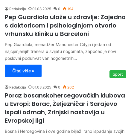
Redakcija
01.08.2025
0
194
Pep Guardiola ulaže u zdravlje: Zajedno
s doktoricom i psihologinjom otvorio
vrhunsku kliniku u Barceloni
Pep Guardiola, menadžer Manchester Cityja i jedan od
najcjenjenijih trenera u svijetu nogometa, započeo je novi
poslovni poduhvat van nogometnih…
Čitaj više »
Sport
Redakcija
01.08.2025
0
202
Poraz bosanskohercegovačkih klubova
u Evropi: Borac, Željezničar i Sarajevo
ispali odmah, Zrinjski nastavlja u
Evropskoj ligi
Bosna i Hercegovina i ove godine bilježi rano ispadanje svojih