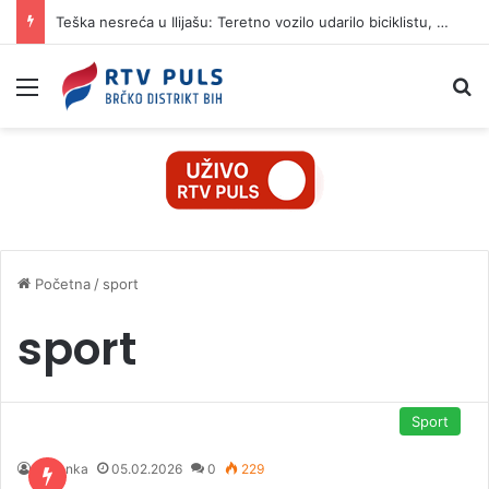
Teška nesreća u Ilijašu: Teretno vozilo udarilo biciklistu, 75-godišnjak zadržan u bolnici
Izbornik
Pr
Početna
/
sport
sport
Sport
Dušanka
05.02.2026
0
229