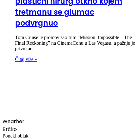
plastični hirurg otkrio kojem
tretmanu se glumac
podvrgnuo
Tom Cruise je promovisao film “Mission: Impossible – The
Final Reckoning” na CinemaConu u Las Vegasu, a pažnju je
privukao…
Čitaj više »
00:00
Weather
Brčko
Poneki oblak