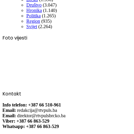
Društvo
(3.047)
Hronika
(1.140)
Politika
(1.265)
Region
(935)
Svijet
(2.264)
Foto vijesti
Kontakt
Info telefon: +387 66 510-961
Email:
redakcija@rtvpuls.ba
Email:
direktor@rtvpulsbrcko.ba
Viber: +387 66 863-529
Whatsapp: +387 66 863-529