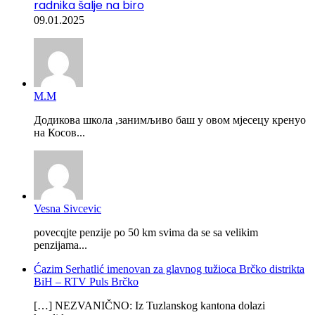
radnika šalje na biro
09.01.2025
М.М
Додикова школа ,занимљиво баш у овом мјесецу кренуо
на Косов...
Vesna Sivcevic
povecqjte penzije po 50 km svima da se sa velikim
penzijama...
Ćazim Serhatlić imenovan za glavnog tužioca Brčko distrikta
BiH – RTV Puls Brčko
[…] NEZVANIČNO: Iz Tuzlanskog kantona dolazi