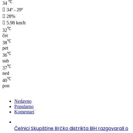
℃
34
34º - 29º
28%
5.98 km/h
℃
32
čet
℃
38
pet
℃
36
sub
℃
37
ned
℃
40
pon
Nedavno
Popularno
Komentari
Čelnici Skupštine Brčko distrikta BiH razgovarali o