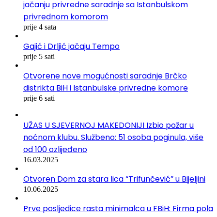
jačanju privredne saradnje sa Istanbulskom
privrednom komorom
prije 4 sata
Gajić i Drljić jačaju Tempo
prije 5 sati
Otvorene nove mogućnosti saradnje Brčko
distrikta BiH i Istanbulske privredne komore
prije 6 sati
UŽAS U SJEVERNOJ MAKEDONIJI Izbio požar u
noćnom klubu. Službeno: 51 osoba poginula, više
od 100 ozlijeđeno
16.03.2025
Otvoren Dom za stara lica “Trifunčević” u Bijeljini
10.06.2025
Prve posljedice rasta minimalca u FBiH: Firma pola