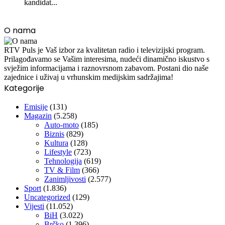
kandidat...
O nama
RTV Puls je Vaš izbor za kvalitetan radio i televizijski program.
Prilagođavamo se Vašim interesima, nudeći dinamično iskustvo s
svježim informacijama i raznovrsnom zabavom. Postani dio naše
zajednice i uživaj u vrhunskim medijskim sadržajima!
Kategorije
Emisije
(131)
Magazin
(5.258)
Auto-moto
(185)
Biznis
(829)
Kultura
(128)
Lifestyle
(723)
Tehnologija
(619)
TV & Film
(366)
Zanimljivosti
(2.577)
Sport
(1.836)
Uncategorized
(129)
Vijesti
(11.052)
BiH
(3.022)
Brčko
(1.396)