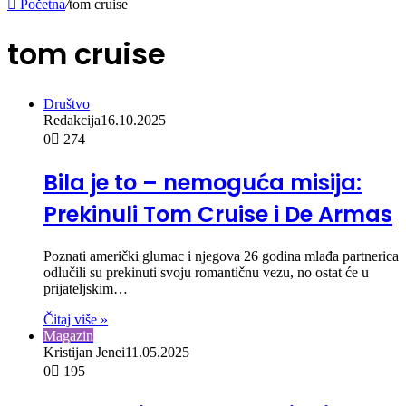
Početna
/
tom cruise
tom cruise
Društvo
Redakcija
16.10.2025
0
274
Bila je to – nemoguća misija:
Prekinuli Tom Cruise i De Armas
Poznati američki glumac i njegova 26 godina mlađa partnerica
odlučili su prekinuti svoju romantičnu vezu, no ostat će u
prijateljskim…
Čitaj više »
Magazin
Kristijan Jenei
11.05.2025
0
195