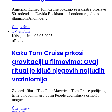
Američki glumac Tom Cruise pokušao se iskrasti s proslave
50. rođendana Davida Beckhama u Londonu zajedno s
glumicom Anom de…
Čitaj više »
TV & Film
Kristijan Jenei
03.05.2025
0
257
Kako Tom Cruise prkosi
gravitaciji u filmovima: Ovaj
ritual je ključ njegovih najluđih
vratolomija
Zvijezda filma “Top Gun: Maverick” Tom Cruise podijelio je
tajne u novom intervjuu za People uoči izlaska osmog i
moguće…
Čitaj više »