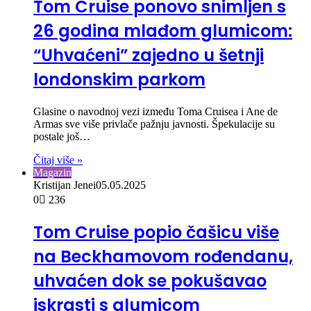
Tom Cruise ponovo snimljen s
26 godina mlađom glumicom:
“Uhvaćeni” zajedno u šetnji
londonskim parkom
Glasine o navodnoj vezi između Toma Cruisea i Ane de
Armas sve više privlače pažnju javnosti. Špekulacije su
postale još…
Čitaj više »
Magazin
Kristijan Jenei
05.05.2025
0
236
Tom Cruise popio čašicu više
na Beckhamovom rođendanu,
uhvaćen dok se pokušavao
iskrasti s glumicom