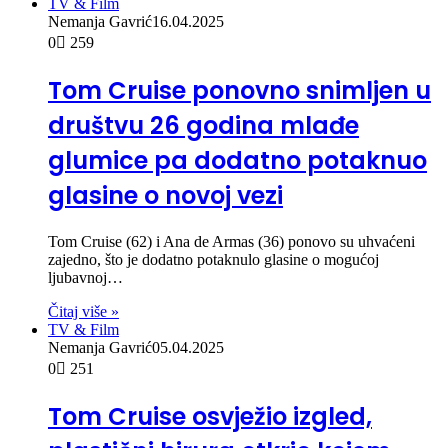
TV & Film
Nemanja Gavrić
16.04.2025
0
259
Tom Cruise ponovno snimljen u
društvu 26 godina mlađe
glumice pa dodatno potaknuo
glasine o novoj vezi
Tom Cruise (62) i Ana de Armas (36) ponovo su uhvaćeni
zajedno, što je dodatno potaknulo glasine o mogućoj
ljubavnoj…
Čitaj više »
TV & Film
Nemanja Gavrić
05.04.2025
0
251
Tom Cruise osvježio izgled,