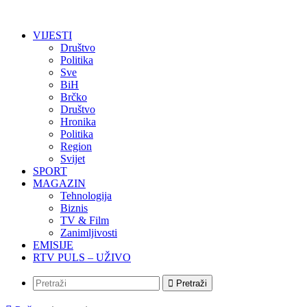
VIJESTI
Društvo
Politika
Sve
BiH
Brčko
Društvo
Hronika
Politika
Region
Svijet
SPORT
MAGAZIN
Tehnologija
Biznis
TV & Film
Zanimljivosti
EMISIJE
RTV PULS – UŽIVO
Pretraži