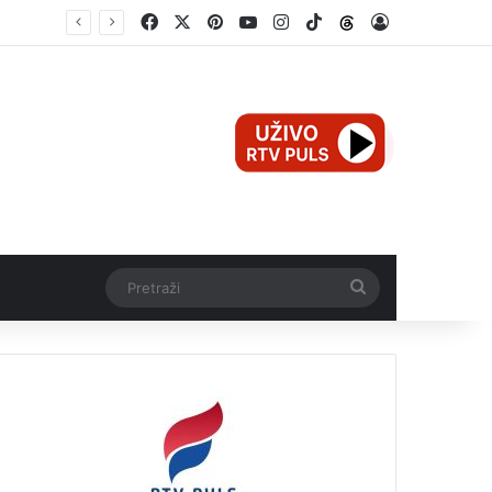
Facebook
X
Pinterest
YouTube
Instagram
TikTok
Threads
Log In
Mali Aleksej iz Teslića, prijevremeno rođena beba, dobio životnu bitku na UKC-u Srpske
Pretraži