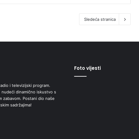
Sledeća stranica
Foto vijesti
adio i televizijski program.
 nudeći dinamično iskustvo s
om zabavom. Postani dio naše
jskim sadržajima!