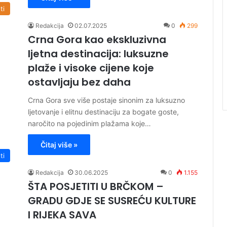
ti
Redakcija
02.07.2025
0
299
Crna Gora kao ekskluzivna
ljetna destinacija: luksuzne
plaže i visoke cijene koje
ostavljaju bez daha
Crna Gora sve više postaje sinonim za luksuzno
ljetovanje i elitnu destinaciju za bogate goste,
naročito na pojedinim plažama koje…
Čitaj više »
ti
Redakcija
30.06.2025
0
1.155
ŠTA POSJETITI U BRČKOM –
GRADU GDJE SE SUSREĆU KULTURE
I RIJEKA SAVA