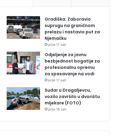
Gradiška: Zaboravio
suprugu na graničnom
prelazu i nastavio put za
Njemačku
prije 17 sati
Odjeljenje za javnu
bezbjednost bogatije za
profesionalnu opremu
za spasavanje na vodi
prije 17 sati
Sudar u Dragaljevcu,
vozilo završilo u dvorištu
mljekare (FOTO)
prije 19 sati