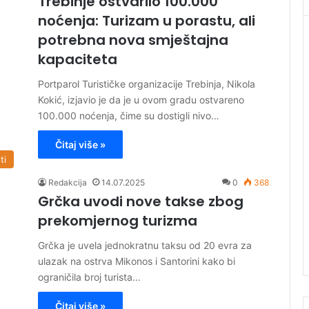
Trebinje ostvarilo 100.000
noćenja: Turizam u porastu, ali
potrebna nova smještajna
kapaciteta
Portparol Turističke organizacije Trebinja, Nikola
Kokić, izjavio je da je u ovom gradu ostvareno
100.000 noćenja, čime su dostigli nivo…
Čitaj više »
ti
Redakcija
14.07.2025
0
368
Grčka uvodi nove takse zbog
prekomjernog turizma
Grčka je uvela jednokratnu taksu od 20 evra za
ulazak na ostrva Mikonos i Santorini kako bi
ograničila broj turista…
Čitaj više »