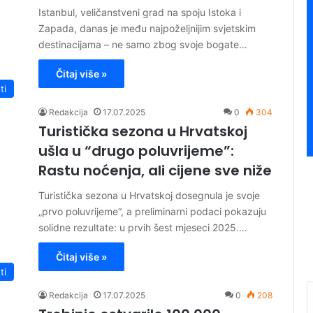
Istanbul, veličanstveni grad na spoju Istoka i
Zapada, danas je među najpoželjnijim svjetskim
destinacijama – ne samo zbog svoje bogate…
Čitaj više »
ti
Redakcija
17.07.2025
0
304
Turistička sezona u Hrvatskoj
ušla u “drugo poluvrijeme”:
Rastu noćenja, ali cijene sve niže
Turistička sezona u Hrvatskoj dosegnula je svoje
„prvo poluvrijeme“, a preliminarni podaci pokazuju
solidne rezultate: u prvih šest mjeseci 2025.…
Čitaj više »
ti
Redakcija
17.07.2025
0
208