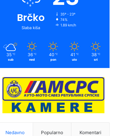
Brčko
35º - 23º
74%
1.89 km/h
Slaba kiša
35
36
40
41
38
℃
℃
℃
℃
℃
sub
ned
pon
uto
sri
Nedavno
Popularno
Komentari