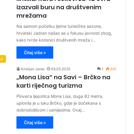
izazvali buru na društvenim
mrežama
Na samom početku ljetne turističke sezone,
hrvatski Jadran našao se u fokusu javnosti zbog,
kako tvrde korisnici društvenih mreža i…
Čitaj više »
ko
Kristijan Jenei
09.05.2025
1
491
„Mona Lisa“ na Savi – Brčko na
karti riječnog turizma
Ploveća ljepotica Mona Lisa, duga 82 metra,
uplovila je u luku Brčko, gdje je dočekana s
dobrodošlicom i osmijesima. Ovaj…
Čitaj više »