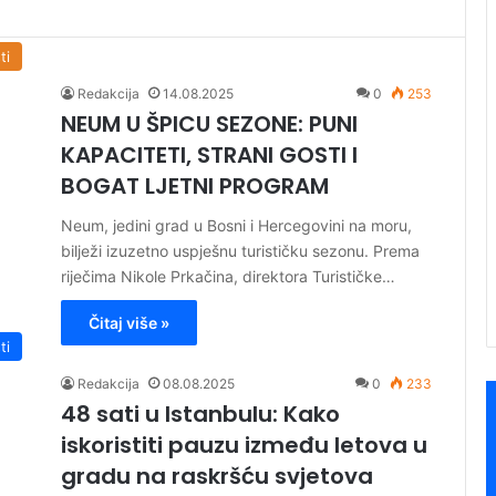
ti
Redakcija
14.08.2025
0
253
NEUM U ŠPICU SEZONE: PUNI
KAPACITETI, STRANI GOSTI I
BOGAT LJETNI PROGRAM
Neum, jedini grad u Bosni i Hercegovini na moru,
bilježi izuzetno uspješnu turističku sezonu. Prema
riječima Nikole Prkačina, direktora Turističke…
Čitaj više »
ti
Redakcija
08.08.2025
0
233
48 sati u Istanbulu: Kako
iskoristiti pauzu između letova u
gradu na raskršću svjetova