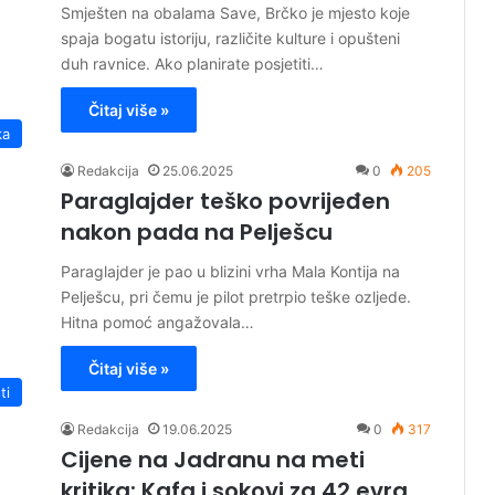
Smješten na obalama Save, Brčko je mjesto koje
spaja bogatu istoriju, različite kulture i opušteni
duh ravnice. Ako planirate posjetiti…
Čitaj više »
ka
Redakcija
25.06.2025
0
205
Paraglajder teško povrijeđen
nakon pada na Pelješcu
Paraglajder je pao u blizini vrha Mala Kontija na
Pelješcu, pri čemu je pilot pretrpio teške ozljede.
Hitna pomoć angažovala…
Čitaj više »
ti
Redakcija
19.06.2025
0
317
Cijene na Jadranu na meti
kritika: Kafa i sokovi za 42 evra