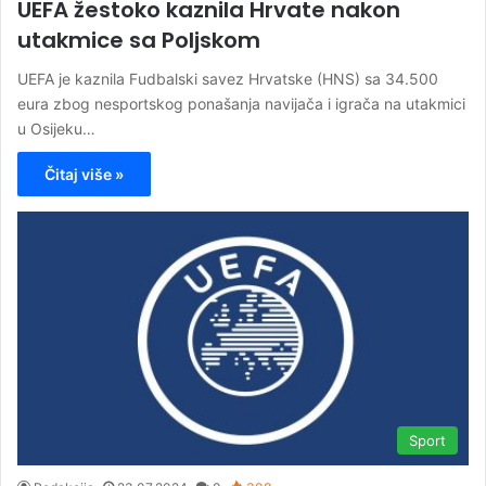
UEFA žestoko kaznila Hrvate nakon
utakmice sa Poljskom
UEFA je kaznila Fudbalski savez Hrvatske (HNS) sa 34.500
eura zbog nesportskog ponašanja navijača i igrača na utakmici
u Osijeku…
Čitaj više »
Sport