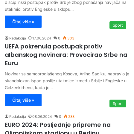
disciplinski postupak protiv Srbije zbog ponašanja navijača na
utakmici protiv Engleske u sklopu…
Čitaj više »
Sport
Redakcija
17.06.2024
0
303
UEFA pokrenula postupak protiv
albanskog novinara: Provocirao Srbe na
Euru
Novinar sa samoproglašenog Kosova, Arlind Sadiku, napravio je
skandalozan ispad poslije utakmice između Srbije i Engleske u
Gelzenkirhenu, kada je…
Čitaj više »
Sport
Redakcija
08.06.2024
0
288
EURO 2024: Posljednje pripreme na
Olimpijskom stadionu u Berlinu