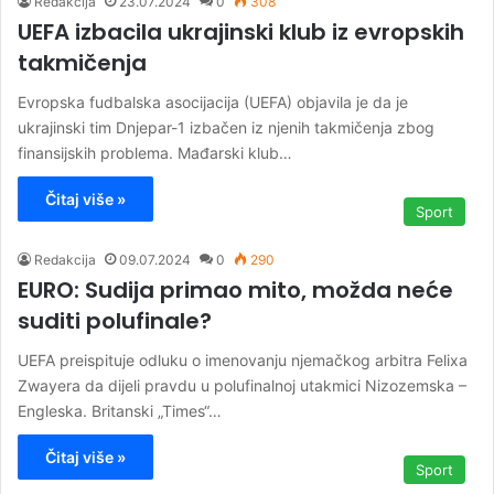
Redakcija
23.07.2024
0
308
UEFA izbacila ukrajinski klub iz evropskih
takmičenja
​Evropska fudbalska asocijacija (UEFA) objavila je da je
ukrajinski tim Dnjepar-1 izbačen iz njenih takmičenja zbog
finansijskih problema. Mađarski klub…
Čitaj više »
Sport
Redakcija
09.07.2024
0
290
EURO: Sudija primao mito, možda neće
suditi polufinale?
UEFA preispituje odluku o imenovanju njemačkog arbitra Felixa
Zwayera da dijeli pravdu u polufinalnoj utakmici Nizozemska –
Engleska. Britanski „Times“…
Čitaj više »
Sport