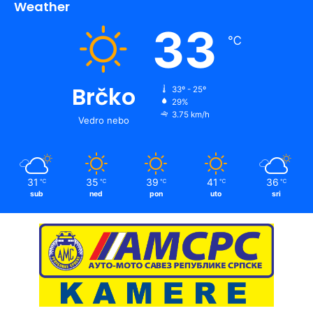
Weather
33
℃
Brčko
33º - 25º
29%
3.75 km/h
Vedro nebo
31
35
39
41
36
℃
℃
℃
℃
℃
sub
ned
pon
uto
sri