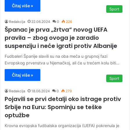
Čitaj više »
Sport
Redakcija
22.06.2024
0
226
Španac je prva „žrtva“ novog UEFA
pravila – zbog ovoga je zaradio
suspenziju i neće igrati protiv Albanije
Fudbaleri Španije slavili su na oba meča u grupnoj fazi
Evropskog prvenstva u Njemačkoj, ali će u trećem kolu biti…
Čitaj više »
Sport
Redakcija
18.06.2024
0
279
Pojavili se prvi detalji oko istrage protiv
Srbije na Euru: Spominju se teške
optužbe
Krovna evropska fudbalska organizacija (UEFA) pokrenula je