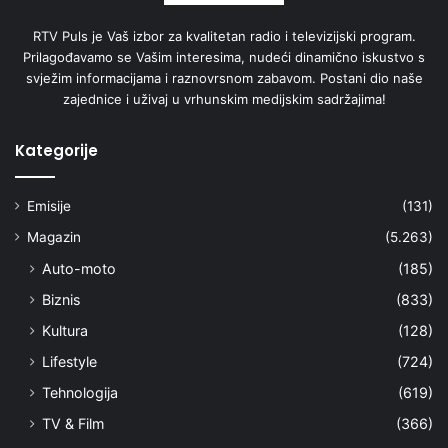
RTV Puls je Vaš izbor za kvalitetan radio i televizijski program.
Prilagođavamo se Vašim interesima, nudeći dinamično iskustvo s
svježim informacijama i raznovrsnom zabavom. Postani dio naše
zajednice i uživaj u vrhunskim medijskim sadržajima!
Kategorije
Emisije
(131)
Magazin
(5.263)
Auto-moto
(185)
Biznis
(833)
Kultura
(128)
Lifestyle
(724)
Tehnologija
(619)
TV & Film
(366)