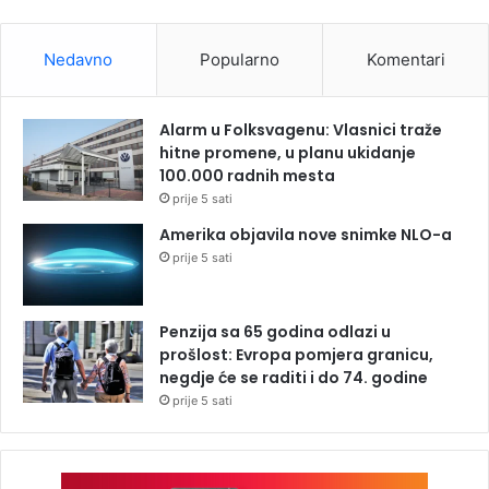
Nedavno
Popularno
Komentari
Alarm u Folksvagenu: Vlasnici traže
hitne promene, u planu ukidanje
100.000 radnih mesta
prije 5 sati
Amerika objavila nove snimke NLO-a
prije 5 sati
Penzija sa 65 godina odlazi u
prošlost: Evropa pomjera granicu,
negdje će se raditi i do 74. godine
prije 5 sati