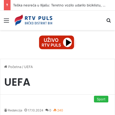
Teška nesreća u Ilijašu: Teretno vozilo udarilo biciklistu, 75-godišnjak zadržan u bolnici
Izbornik
Pr
Početna
/
UEFA
UEFA
Sport
Redakcija
17.10.2024
0
240