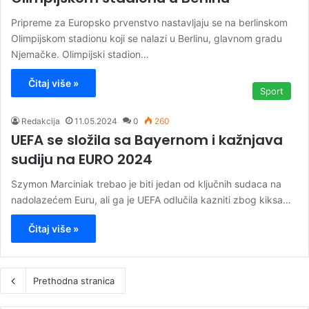
Pripreme za Europsko prvenstvo nastavljaju se na berlinskom
Olimpijskom stadionu koji se nalazi u Berlinu, glavnom gradu
Njemačke. Olimpijski stadion…
Čitaj više »
Sport
Redakcija
11.05.2024
0
260
UEFA se složila sa Bayernom i kažnjava
sudiju na EURO 2024
Szymon Marciniak trebao je biti jedan od ključnih sudaca na
nadolazećem Euru, ali ga je UEFA odlučila kazniti zbog kiksa…
Čitaj više »
Prethodna stranica