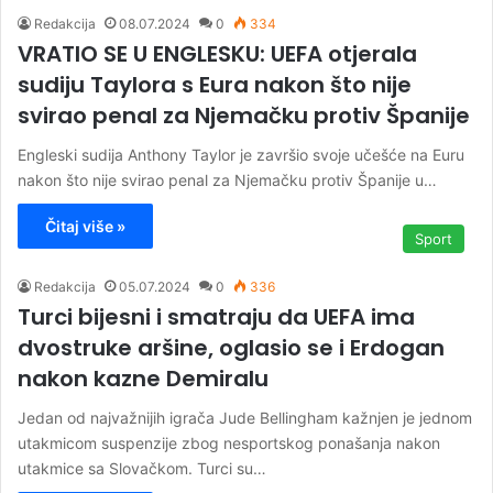
Redakcija
08.07.2024
0
334
VRATIO SE U ENGLESKU: UEFA otjerala
sudiju Taylora s Eura nakon što nije
svirao penal za Njemačku protiv Španije
Engleski sudija Anthony Taylor je završio svoje učešće na Euru
nakon što nije svirao penal za Njemačku protiv Španije u…
Čitaj više »
Sport
Redakcija
05.07.2024
0
336
Turci bijesni i smatraju da UEFA ima
dvostruke aršine, oglasio se i Erdogan
nakon kazne Demiralu
Jedan od najvažnijih igrača Jude Bellingham kažnjen je jednom
utakmicom suspenzije zbog nesportskog ponašanja nakon
utakmice sa Slovačkom. Turci su…