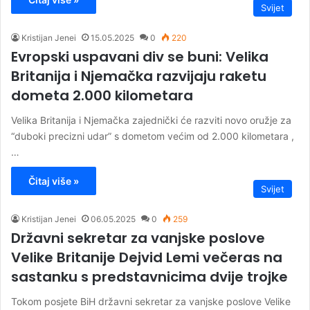
Svijet
Kristijan Jenei
15.05.2025
0
220
Evropski uspavani div se buni: Velika
Britanija i Njemačka razvijaju raketu
dometa 2.000 kilometara
Velika Britanija i Njemačka zajednički će razviti novo oružje za
“duboki precizni udar” s dometom većim od 2.000 kilometara ,
…
Čitaj više »
Svijet
Kristijan Jenei
06.05.2025
0
259
Državni sekretar za vanjske poslove
Velike Britanije Dejvid Lemi večeras na
sastanku s predstavnicima dvije trojke
Tokom posjete BiH državni sekretar za vanjske poslove Velike