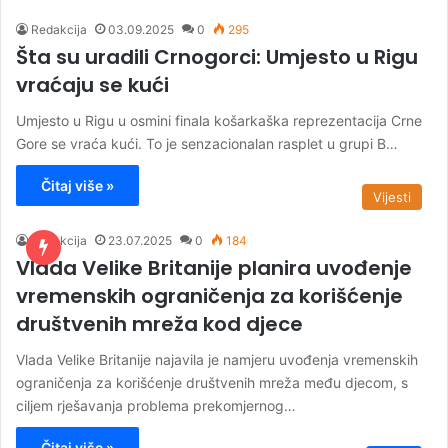
Redakcija
03.09.2025
0
295
Šta su uradili Crnogorci: Umjesto u Rigu
vraćaju se kući
Umjesto u Rigu u osmini finala košarkaška reprezentacija Crne
Gore se vraća kući. To je senzacionalan rasplet u grupi B…
Čitaj više »
Vijesti
Redakcija
23.07.2025
0
184
Vlada Velike Britanije planira uvođenje
vremenskih ograničenja za korišćenje
društvenih mreža kod djece
Vlada Velike Britanije najavila je namjeru uvođenja vremenskih
ograničenja za korišćenje društvenih mreža među djecom, s
ciljem rješavanja problema prekomjernog…
Čitaj više »