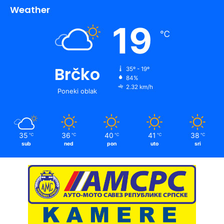
Weather
19
℃
Brčko
35º - 19º
84%
2.32 km/h
Poneki oblak
35
36
40
41
38
℃
℃
℃
℃
℃
sub
ned
pon
uto
sri