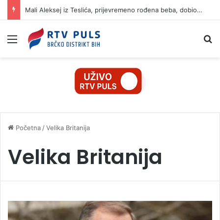
Mali Aleksej iz Teslića, prijevremeno rođena beba, dobio životnu bitku na UKC-u Srpske
Izbornik
Pr
Početna
/
Velika Britanija
Velika Britanija