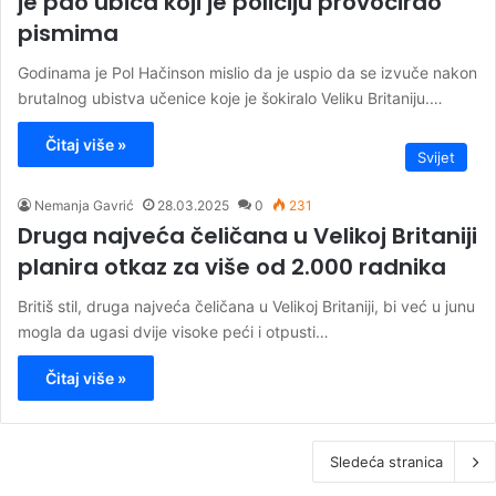
je pao ubica koji je policiju provocirao
pismima
Godinama je Pol Hačinson mislio da je uspio da se izvuče nakon
brutalnog ubistva učenice koje je šokiralo Veliku Britaniju.…
Čitaj više »
Svijet
Nemanja Gavrić
28.03.2025
0
231
Druga najveća čeličana u Velikoj Britaniji
planira otkaz za više od 2.000 radnika
Britiš stil, druga najveća čeličana u Velikoj Britaniji, bi već u junu
mogla da ugasi dvije visoke peći i otpusti…
Čitaj više »
Sledeća stranica