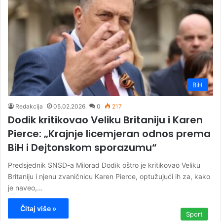
BiH
Redakcija
05.02.2026
0
217
Dodik kritikovao Veliku Britaniju i Karen
Pierce: „Krajnje licemjeran odnos prema
BiH i Dejtonskom sporazumu“
Predsjednik SNSD-a Milorad Dodik oštro je kritikovao Veliku
Britaniju i njenu zvaničnicu Karen Pierce, optužujući ih za, kako
je naveo,…
Čitaj više »
Sport