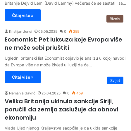
Britanije Dejvid Lemi (David Lammy) večeras će se sastati i sa…
Čitaj više »
Biznis
Kristijan Jenei
05.05.2025
0
255
Economist: Pet luksuza koje Evropa više
ne može sebi priuštiti
Ugledni britanski list Economist objavio je analizu u kojoj navodi
da Evropa više ne može živjeti u iluziji da će…
Čitaj više »
Svijet
Nemanja Gavrić
25.04.2025
0
459
Velika Britanija ukinula sankcije Siriji,
poručili da zemlja zaslužuje da obnovi
ekonomiju
Vlada Ujedinjenog Kraljevstva saopćila je da ukida sankcije