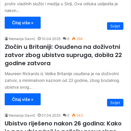
protiv vladinih službi i medija u Siriji. Ova odluka uslijedila je
nakon…
Čitaj više »
Svijet
Nemanja Gavrić
10.04.2025
0
294
Zločin u Britaniji: Osuđena na doživotni
zatvor zbog ubistva supruga, dobila 22
godine zatvora
Maureen Rickards iz Velike Britanije osuđena je na doživotni
zatvor, s minimalnom kaznom od 22 godine, zbog brutalnog
ubistva svog…
Čitaj više »
Svijet
Nemanja Gavrić
07.04.2025
0
243
Ubistvo riješeno nakon 26 godina: Kako