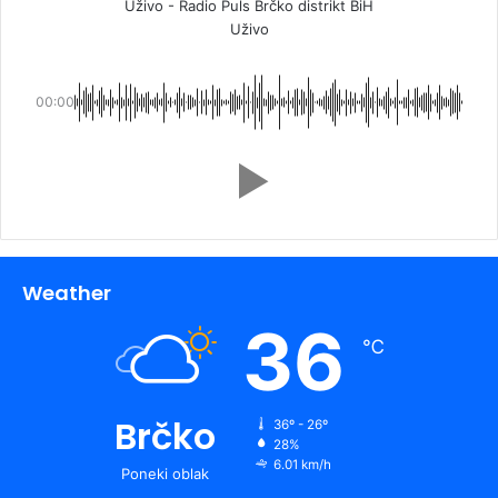
Uživo - Radio Puls Brčko distrikt BiH
Uživo
00:00
Weather
36
℃
Brčko
36º - 26º
28%
6.01 km/h
Poneki oblak