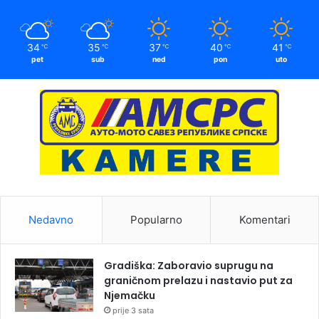
34
35
37
40
41
℃
℃
℃
℃
℃
pet
sub
ned
pon
uto
Nedavno
Popularno
Komentari
Gradiška: Zaboravio suprugu na
graničnom prelazu i nastavio put za
Njemačku
prije 3 sata