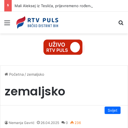
Mali Aleksej iz Teslića, prijevremeno rođena beba, dobio životnu bitku na UKC-u Srpske
Izbornik
Pr
Početna
/
zemaljsko
zemaljsko
Svijet
Nemanja Gavrić
26.04.2025
0
236