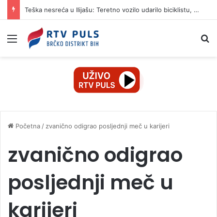
Teška nesreća u Ilijašu: Teretno vozilo udarilo biciklistu, 75-godišnjak zadržan u bolnici
Izbornik
Pr
Početna
/
zvanično odigrao posljednji meč u karijeri
zvanično odigrao
posljednji meč u
karijeri