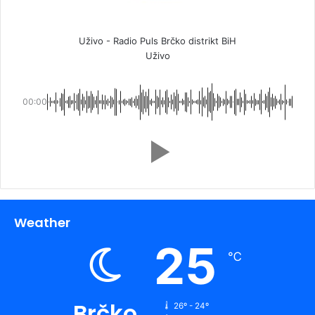
Uživo - Radio Puls Brčko distrikt BiH
Uživo
00:00
Weather
25
℃
Brčko
26º - 24º