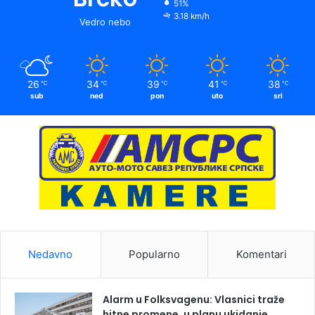
51%
3.18 km/h
Vedro nebo
26
34
39
41
38
℃
℃
℃
℃
℃
sub
ned
pon
uto
sri
Nedavno
Popularno
Komentari
Alarm u Folksvagenu: Vlasnici traže
hitne promene, u planu ukidanje