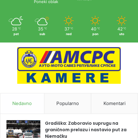
Poneki oblak
28
35
37
40
42
℃
℃
℃
℃
℃
pet
sub
ned
pon
uto
Nedavno
Popularno
Komentari
Gradiška: Zaboravio suprugu na
graničnom prelazu i nastavio put za
Njemačku