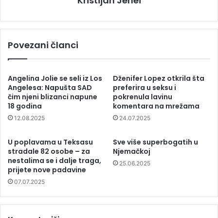
Kristijan Jenei
Povezani članci
Angelina Jolie se seli iz Los
Dženifer Lopez otkrila šta
Angelesa: Napušta SAD
preferira u seksu i
čim njeni blizanci napune
pokrenula lavinu
18 godina
komentara na mrežama
12.08.2025
24.07.2025
U poplavama u Teksasu
Sve više superbogatih u
stradale 82 osobe – za
Njemačkoj
nestalima se i dalje traga,
25.06.2025
prijete nove padavine
07.07.2025