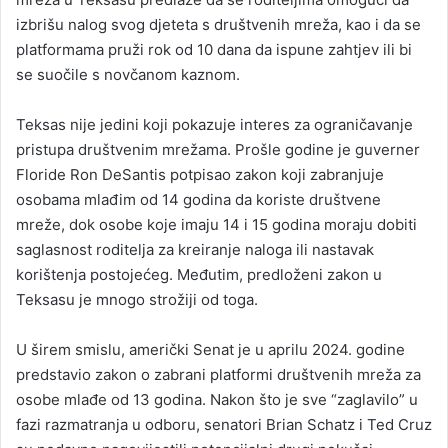
izbrišu nalog svog djeteta s društvenih mreža, kao i da se
platformama pruži rok od 10 dana da ispune zahtjev ili bi
se suočile s novčanom kaznom.
Teksas nije jedini koji pokazuje interes za ograničavanje
pristupa društvenim mrežama. Prošle godine je guverner
Floride Ron DeSantis potpisao zakon koji zabranjuje
osobama mlađim od 14 godina da koriste društvene
mreže, dok osobe koje imaju 14 i 15 godina moraju dobiti
saglasnost roditelja za kreiranje naloga ili nastavak
korištenja postojećeg. Međutim, predloženi zakon u
Teksasu je mnogo strožiji od toga.
U širem smislu, američki Senat je u aprilu 2024. godine
predstavio zakon o zabrani platformi društvenih mreža za
osobe mlađe od 13 godina. Nakon što je sve “zaglavilo” u
fazi razmatranja u odboru, senatori Brian Schatz i Ted Cruz