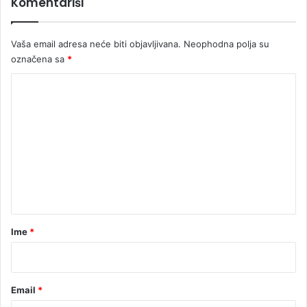
Komentariši
Vaša email adresa neće biti objavljivana.
Neophodna polja su
označena sa
*
K
o
m
e
n
t
a
r
Ime
*
*
Email
*