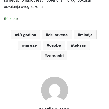
su nedavno nagovijestili potencijalni drugi pokušaj
usvajanja ovog zakona.
(
Klix.ba
)
18 godina
drustvene
mladje
mreze
osobe
teksas
zabraniti