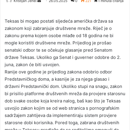
Kristijan Jenei
S
26.05.2025
0
221
1 minuta čitanja
e
n
Teksas bi mogao postati sljedeća američka država sa
d
zakonom koji zabranjuje društvene mreže. Riječ je o
a
zakonu prema kojem osobe mlađe od 18 godina ne bi
n
mogle koristiti društvene mreže. Prijedlog je prošao
e
senatski odbor te se očekuje glasanje pred Senatom
m
a
države Teksas. Ukoliko ga Senat i guverner odobre do 2.
i
juna, zakon će biti usvojen.
l
Ranije ove godine je prijedlog zakona odobrio odbor
Predstavničkog doma, a kasnije je za njega glasao i
državni Predstavnički dom. Ukoliko stupi na snagu, zakon
bi prisilio platforme društvenih mreža da provjere starosnu
dob svake osobe koja kreira nalog, baš kao što je Teksas
usvojio zakon kojim se od web stranica s pornografskim
sadržajem zahtijeva da implementiraju sistem provjere
starosne dobi korisnika. Pored toga, zabrana društvenih
mreža u Teksasu predlaže da se roditeljima omogući da