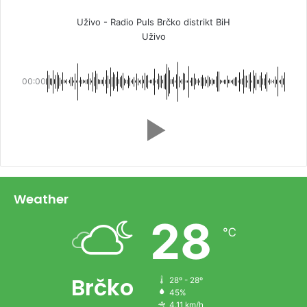
Uživo - Radio Puls Brčko distrikt BiH
Uživo
00:00
Weather
28
℃
Brčko
28º - 28º
45%
4.11 km/h