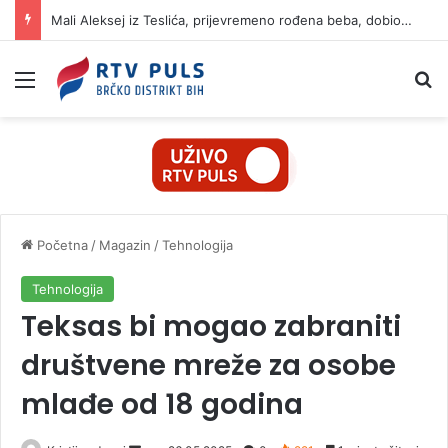
Mali Aleksej iz Teslića, prijevremeno rođena beba, dobio životnu bitku na UKC-u Srpske
Izbornik
Pr
Početna
/
Magazin
/
Tehnologija
Tehnologija
Teksas bi mogao zabraniti
društvene mreže za osobe
mlađe od 18 godina