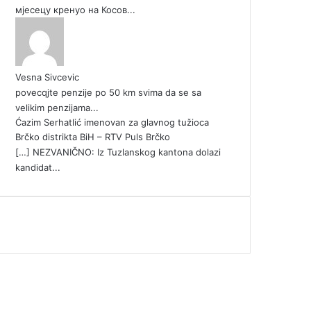
мјесецу кренуо на Косов...
Vesna Sivcevic
povecqjte penzije po 50 km svima da se sa
velikim penzijama...
Ćazim Serhatlić imenovan za glavnog tužioca
Brčko distrikta BiH – RTV Puls Brčko
[…] NEZVANIČNO: Iz Tuzlanskog kantona dolazi
kandidat...