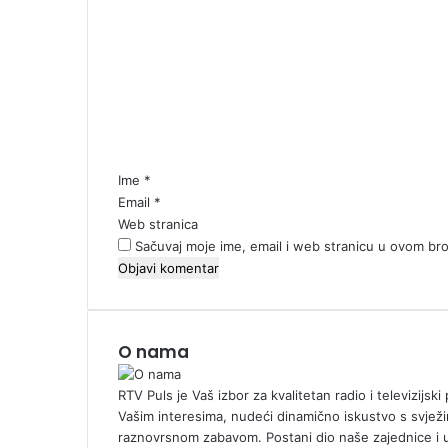
o
m
e
n
t
a
r
*
Ime
*
Email
*
Web stranica
Sačuvaj moje ime, email i web stranicu u ovom b
O nama
RTV Puls je Vaš izbor za kvalitetan radio i televizijs
Vašim interesima, nudeći dinamično iskustvo s svježi
raznovrsnom zabavom. Postani dio naše zajednice i 