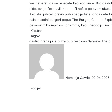
n
vas natjerati da se osjećate kao kod kuće. Bilo da dol
i
piće, ovdje ćete uvijek pronaći nešto po svom ukusu
k
Ako ste ljubitelj pravih pub specijaliteta, onda ćete
i
nalaze sočni burgeri poput The Burger, Cheese Explo
pekarskim krompirom i prilozima, kao i neodoljivi nach
(
Klix.ba
)
Tagovi
gastro
hrana
piće
pizza
pub
restoran
Sarajevo
the pu
S
e
n
d
a
n
Nemanja Gavrić
02.04.2025
e
F
X
L
T
P
R
V
O
P
m
a
Podijeli
i
u
i
e
K
d
o
a
c
F
X
n
L
m
T
n
P
d
R
o
V
n
c
O
P
P
Š
i
e
a
k
i
b
u
t
i
d
e
n
K
o
k
d
o
o
t
l
b
c
e
n
l
m
e
n
i
d
t
o
k
e
n
c
d
a
o
e
d
k
r
b
r
t
t
d
a
n
l
t
o
k
i
m