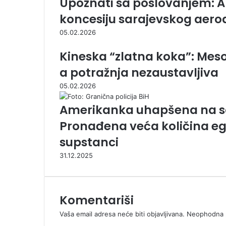
Upoznati sa poslovanjem: Am
koncesiju sarajevskog aer
05.02.2026
Kineska “zlatna koka”: Meso 
a potražnja nezaustavljiva
05.02.2026
Amerikanka uhapšena na s
Pronađena veća količina eg
supstanci
31.12.2025
Komentariši
Vaša email adresa neće biti objavljivana.
Neophodna p
K