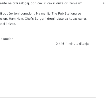
s
azite na brzi zalogaj, doručak, ručak ili duže druženje uz
.
 biti oduševljeni ponudom. Na meniju The Pub Stationa se
sion, Ham Ham, Chef’s Burger i drugi, plate sa kobasicama,
osi i pizze.
b station
0
446
1 minuta čitanja