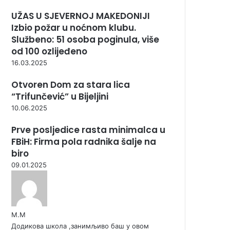
UŽAS U SJEVERNOJ MAKEDONIJI
Izbio požar u noćnom klubu.
Službeno: 51 osoba poginula, više
od 100 ozlijeđeno
16.03.2025
Otvoren Dom za stara lica
“Trifunčević” u Bijeljini
10.06.2025
Prve posljedice rasta minimalca u
FBiH: Firma pola radnika šalje na
biro
09.01.2025
М.М
Додикова школа ,занимљиво баш у овом