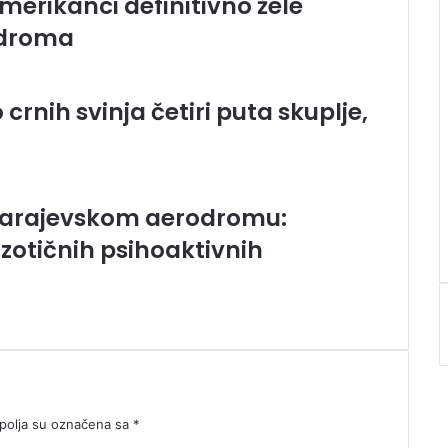
erikanci definitivno žele
odroma
crnih svinja četiri puta skuplje,
arajevskom aerodromu:
zotičnih psihoaktivnih
olja su označena sa
*