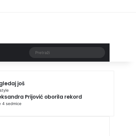
Facebook
X
Pinterest
YouTube
Instagram
TikTok
Log In
Threads
Pretraži
gledaj još
style
eksandra Prijović oborila rekord
je 4 sedmice
00:00