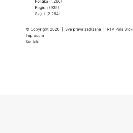
Politika
(1.266)
Region
(935)
Svijet
(2.264)
© Copyright 2026 | Sva prava zadržana | RTV Puls Brčko 
Impresum
Kontakt
Facebook
X
Pinterest
YouTube
Instagram
TikTok
Facebook
X
WhatsApp
Telegram
Viber
Threads
Back
to
top
button