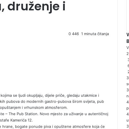
 druženje i
0
446
1 minuta čitanja
V
2
3
3
s
3
jima se ljudi okupljaju, dijele priče, gledaju utakmice i
n
leskih pubova do modernih gastro-pubova širom svijeta, pub
4
m, opuštanjem i vrhunskom atmosferom.
p
ište – The Pub Station. Novo mjesto za uživanje u autentičnoj
4
stafe Kamerića 12.
u
3
e hrane, bogate ponude piva i opuštene atmosfere koja će