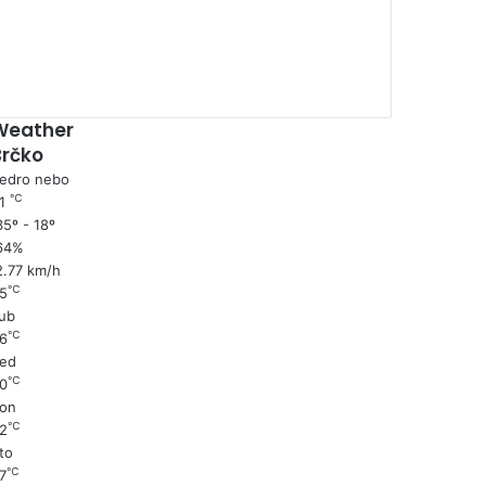
Weather
Brčko
edro nebo
℃
1
5º - 18º
64%
2.77 km/h
℃
5
ub
℃
6
ed
℃
0
on
℃
2
to
℃
7