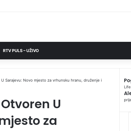
RTV PULS – UŽIVO
Po
 U Sarajevu: Novo mjesto za vrhunsku hranu, druženje i
C
Life
Al
l
 Otvoren U
o
pri
s
e
mjesto za