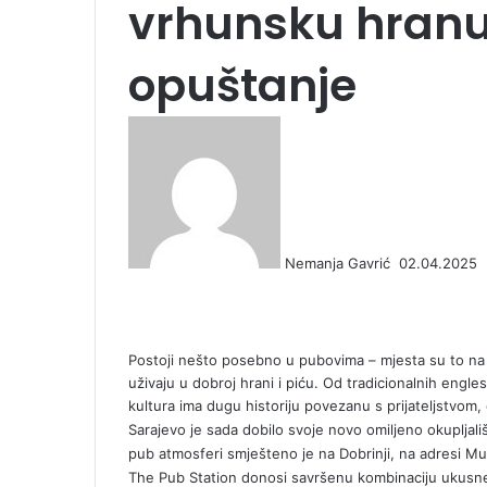
vrhunsku hranu,
opuštanje
S
e
n
d
a
n
Nemanja Gavrić
02.04.2025
e
F
X
L
T
P
R
V
O
P
m
a
i
u
i
e
K
d
o
a
c
n
m
n
d
o
n
c
i
e
k
b
t
d
n
o
k
l
Postoji nešto posebno u pubovima – mjesta su to na ko
b
e
l
e
i
t
k
e
uživaju u dobroj hrani i piću. Od tradicionalnih eng
o
d
r
r
t
a
l
t
kultura ima dugu historiju povezanu s prijateljstvo
o
I
e
k
a
Sarajevo je sada dobilo svoje novo omiljeno okupljal
k
n
s
t
s
pub atmosferi smješteno je na Dobrinji, na adresi Mu
t
e
s
The Pub Station donosi savršenu kombinaciju ukusn