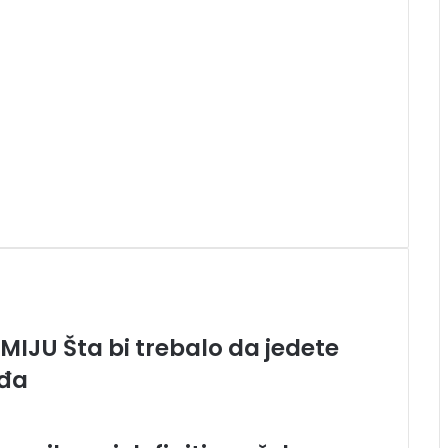
JU Šta bi trebalo da jedete
žđa