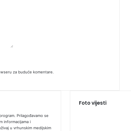
rowseru za buduće komentare.
Foto vijesti
ki program. Prilagođavamo se
m informacijama i
uživaj u vrhunskim medijskim