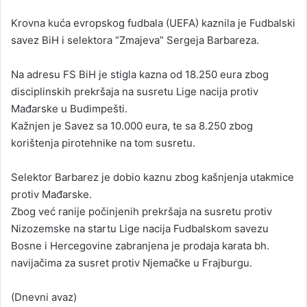
n
Krovna kuća evropskog fudbala (UEFA) kaznila je Fudbalski
d
savez BiH i selektora “Zmajeva” Sergeja Barbareza.
a
n
Na adresu FS BiH je stigla kazna od 18.250 eura zbog
e
disciplinskih prekršaja na susretu Lige nacija protiv
m
a
Mađarske u Budimpešti.
i
Kažnjen je Savez sa 10.000 eura, te sa 8.250 zbog
l
korištenja pirotehnike na tom susretu.
Selektor Barbarez je dobio kaznu zbog kašnjenja utakmice
protiv Mađarske.
Zbog već ranije počinjenih prekršaja na susretu protiv
Nizozemske na startu Lige nacija Fudbalskom savezu
Bosne i Hercegovine zabranjena je prodaja karata bh.
navijačima za susret protiv Njemačke u Frajburgu.
(Dnevni avaz)