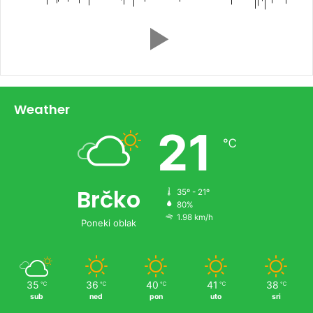
Weather
21
℃
Brčko
35º - 21º
80%
1.98 km/h
Poneki oblak
35
36
40
41
38
℃
℃
℃
℃
℃
sub
ned
pon
uto
sri