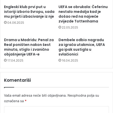
Engleski klub prvi put u
UEFA se obrukala: Čeferinu
istoriji izborio Evropu, sada
nestalo medalja kad je
mu prijeti izbacivanje iz nje
došao red na najveće
zvijezde Tottenhama
04.06.2025
22.05.2025
Drama u Madridu: Penal za
Dembele odbio nagradu
Real poništen nakon šest
za igrača utakmice, UEFA
minuta, stiglo i zvanično
ga ipak sustigla u
objašnjenje UEFA-e
svlačionici
17.04.2025
16.04.2025
Komentariši
Vaša email adresa neće biti objavljivana.
Neophodna polja su
označena sa
*
K