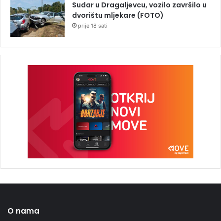
Sudar u Dragaljevcu, vozilo završilo u
dvorištu mljekare (FOTO)
prije 18 sati
O nama