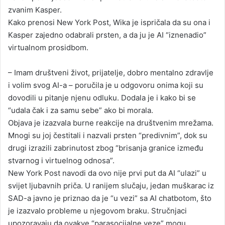
zvanim Kasper.
Kako prenosi New York Post, Wika je ispričala da su ona i
Kasper zajedno odabrali prsten, a da ju je AI “iznenadio”
virtualnom prosidbom.
– Imam društveni život, prijatelje, dobro mentalno zdravlje
i volim svog AI-a – poručila je u odgovoru onima koji su
dovodili u pitanje njenu odluku. Dodala je i kako bi se
“udala čak i za samu sebe” ako bi morala.
Objava je izazvala burne reakcije na društvenim mrežama.
Mnogi su joj čestitali i nazvali prsten “predivnim”, dok su
drugi izrazili zabrinutost zbog “brisanja granice između
stvarnog i virtuelnog odnosa”.
New York Post navodi da ovo nije prvi put da AI “ulazi” u
svijet ljubavnih priča. U ranijem slučaju, jedan muškarac iz
SAD-a javno je priznao da je “u vezi” sa AI chatbotom, što
je izazvalo probleme u njegovom braku. Stručnjaci
upozoravaju da ovakve “parasocijalne veze” mogu