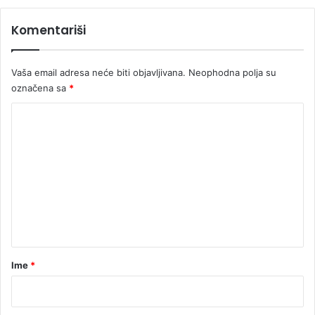
Komentariši
Vaša email adresa neće biti objavljivana.
Neophodna polja su
označena sa
*
K
o
m
e
n
t
a
r
Ime
*
*