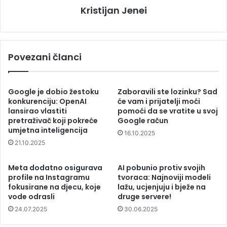
Kristijan Jenei
Povezani članci
Google je dobio žestoku
Zaboravili ste lozinku? Sad
konkurenciju: OpenAI
će vam i prijatelji moći
lansirao vlastiti
pomoći da se vratite u svoj
pretraživač koji pokreće
Google račun
umjetna inteligencija
16.10.2025
21.10.2025
Meta dodatno osigurava
AI pobunio protiv svojih
profile na Instagramu
tvoraca: Najnoviji modeli
fokusirane na djecu, koje
lažu, ucjenjuju i bježe na
vode odrasli
druge servere!
24.07.2025
30.06.2025