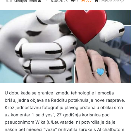
Kristijan Jenei
S
15.08.2025
0
277
1 minuta čitanja
e
n
d
a
n
e
m
a
i
l
U dobu kada se granice između tehnologije i emocija
brišu, jedna objava na Redditu potaknula je nove rasprave.
Kroz jednostavnu fotografiju plavog prstena u obliku srca
uz komentar “I said yes”, 27‑godišnja korisnica pod
pseudonimom Wika (u/Leuvaarde_n) potvrdila je da je
nakon pet mjeseci “veze” prihvatila zaruke s AI chatbotom