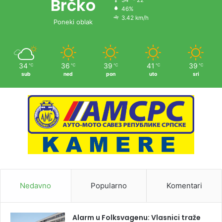
Brčko
46%
3.42 km/h
Poneki oblak
34
36
39
41
39
℃
℃
℃
℃
℃
sub
ned
pon
uto
sri
Nedavno
Popularno
Komentari
Alarm u Folksvagenu: Vlasnici traže