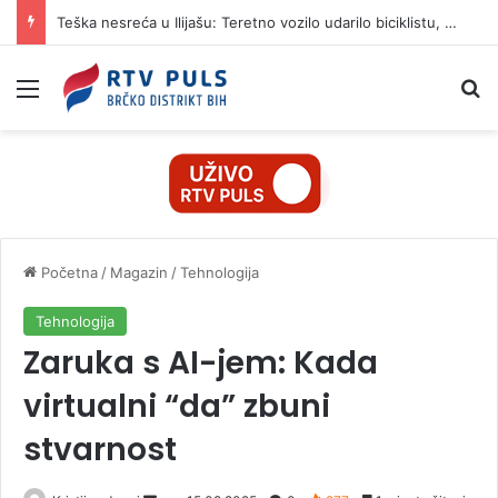
Teška nesreća u Ilijašu: Teretno vozilo udarilo biciklistu, 75-godišnjak zadržan u bolnici
Izbornik
Pr
Početna
/
Magazin
/
Tehnologija
Tehnologija
Zaruka s AI-jem: Kada
virtualni “da” zbuni
stvarnost