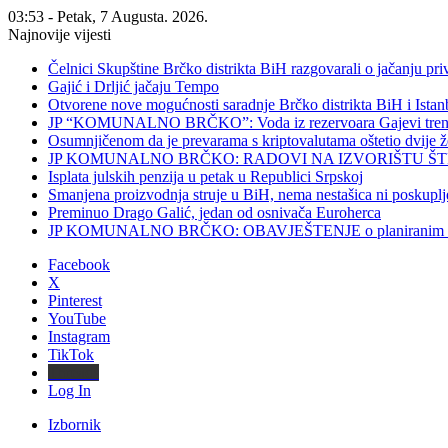
03:53 - Petak, 7 Augusta. 2026.
Najnovije vijesti
Čelnici Skupštine Brčko distrikta BiH razgovarali o jačanju 
Gajić i Drljić jačaju Tempo
Otvorene nove mogućnosti saradnje Brčko distrikta BiH i Ista
JP “KOMUNALNO BRČKO”: Voda iz rezervoara Gajevi trenut
Osumnjičenom da je prevarama s kriptovalutama oštetio dvije
JP KOMUNALNO BRČKO: RADOVI NA IZVORIŠTU ŠT
Isplata julskih penzija u petak u Republici Srpskoj
Smanjena proizvodnja struje u BiH, nema nestašica ni poskuplj
Preminuo Drago Galić, jedan od osnivača Euroherca
JP KOMUNALNO BRČKO: OBAVJEŠTENJE o planiranim rado
Facebook
X
Pinterest
YouTube
Instagram
TikTok
Threads
Log In
Izbornik