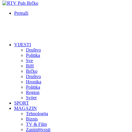
Pretraži
VIJESTI
Društvo
Politika
Sve
BiH
Brčko
Društvo
Hronika
Politika
Region
Svijet
SPORT
MAGAZIN
Tehnologija
Biznis
TV & Film
Zanimljivosti