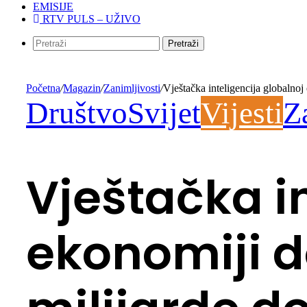
EMISIJE
RTV PULS – UŽIVO
Pretraži
Početna
/
Magazin
/
Zanimljivosti
/
Vještačka inteligencija globalnoj
Društvo
Svijet
Vijesti
Z
Vještačka i
ekonomiji d