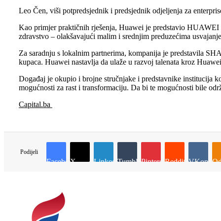
Leo Čen, viši potpredsjednik i predsjednik odjeljenja za enterpris
Kao primjer praktičnih rješenja, Huawei je predstavio HUAWEI eK
zdravstvo – olakšavajući malim i srednjim preduzećima usvajanje 
Za saradnju s lokalnim partnerima, kompanija je predstavila SHA
kupaca. Huawei nastavlja da ulaže u razvoj talenata kroz Huawei 
Događaj je okupio i brojne stručnjake i predstavnike institucija ko
mogućnosti za rast i transformaciju. Da bi te mogućnosti bile održ
Capital.ba
Podijeli
Facebook
X
LinkedIn
Tumblr
Pinterest
Reddit
VKontakt
Od