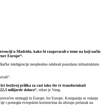
ferenciji u Madridu, kako bi razgovarali o tome na koji način
eener Europe“.
ještačke inteligencije neophodno odabrati pouzdanu infrastrukturu
ivali“.
iće bezbroj prilika za rast tako što će transformisati
 22,3 milijarde dolara“
, rekao je Vang.
 posvećen strategiji in Europe, for Europe. Kompanija se oslanja
acije i pomogla evropskim korisnicima da ubrzaju prelazak na