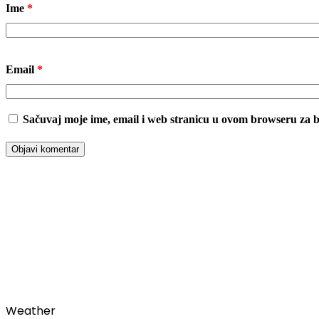
Ime
*
Email
*
Sačuvaj moje ime, email i web stranicu u ovom browseru za
00:00
Weather