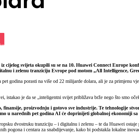
olara
iki
ket
 iz cijelog svijeta okupili su se na 10. Huawei Connect Europe kon
igitalnu i zelenu tranziciju Evrope pod motom „All Intelligence, Gr
pet godina porasti na više od 22 milijarde dolara, ali je za primjenu v
istakao je da se „inteligentni svijet približava brže nego što smo oček
finansije, proizvodnju i gotovo sve industrije. Te tehnologije stvor
amo u narednih pet godina AI će doprinijeti globalnoj ekonomiji sa
opsku dvostruku tranziciju – i digitalnu i zelenu – te da Huawei ostaje
odnih pogona i centara za snabdijevanje, kako bi podstakla lokalne inov