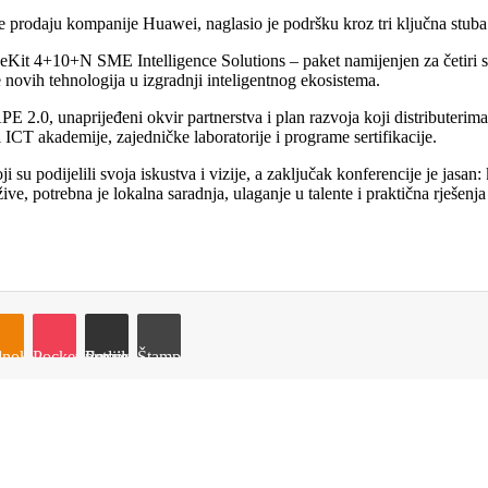
e prodaju kompanije Huawei, naglasio je podršku kroz tri ključna stuba: 
it 4+10+N SME Intelligence Solutions – paket namijenjen za četiri scen
novih tehnologija u izgradnji inteligentnog ekosistema.
PE 2.0, unaprijeđeni okvir partnerstva i plan razvoja koji distributer
ICT akademije, zajedničke laboratorije i programe sertifikacije.
ji su podijelili svoja iskustva i vizije, a zaključak konferencije je jasa
ive, potrebna je lokalna saradnja, ulaganje u talente i praktična rješen
e
noklassniki
Pocket
Podijeli putem Emaila
Štampaj