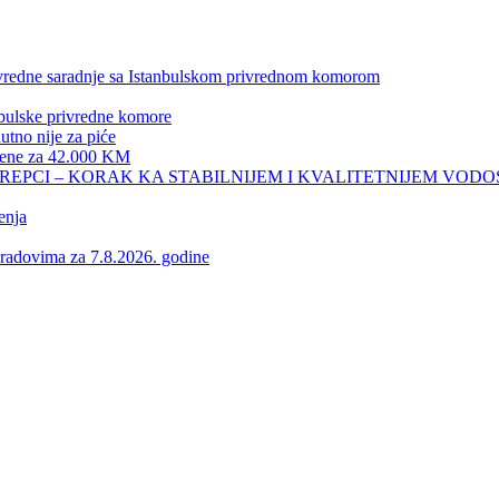
privredne saradnje sa Istanbulskom privrednom komorom
nbulske privredne komore
no nije za piće
 žene za 42.000 KM
REPCI – KORAK KA STABILNIJEM I KVALITETNIJEM VOD
enja
vima za 7.8.2026. godine