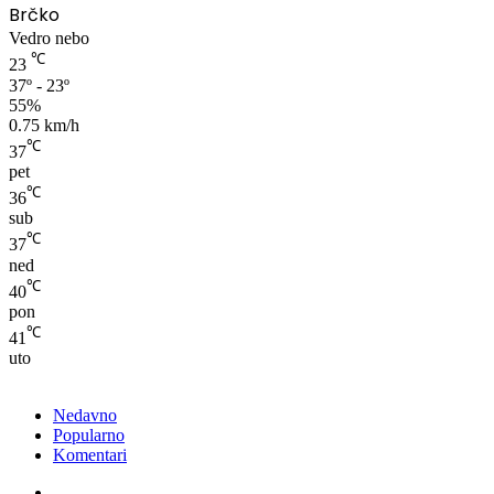
Brčko
Vedro nebo
℃
23
37º - 23º
55%
0.75 km/h
℃
37
pet
℃
36
sub
℃
37
ned
℃
40
pon
℃
41
uto
Nedavno
Popularno
Komentari