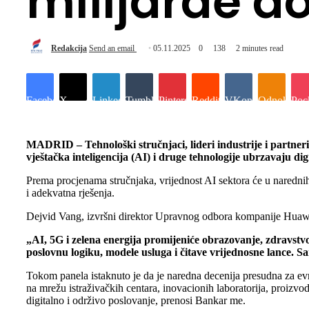
milijarde d
Redakcija
Send an email
05.11.2025
0
138
2 minutes read
Facebook
X
LinkedIn
Tumblr
Pinterest
Reddit
VKontakte
Odnoklassn
Poc
MADRID – Tehnološki stručnjaci, lideri industrije i partneri
vještačka inteligencija (AI) i druge tehnologije ubrzavaju d
Prema procjenama stručnjaka, vrijednost AI sektora će u narednih 
i adekvatna rješenja.
Dejvid Vang, izvršni direktor Upravnog odbora kompanije Huawei, 
„AI, 5G i zelena energija promijeniće obrazovanje, zdravstvo, 
poslovnu logiku, modele usluga i čitave vrijednosne lance. S
Tokom panela istaknuto je da je naredna decenija presudna za evr
na mrežu istraživačkih centara, inovacionih laboratorija, proizv
digitalno i održivo poslovanje, prenosi Bankar me.