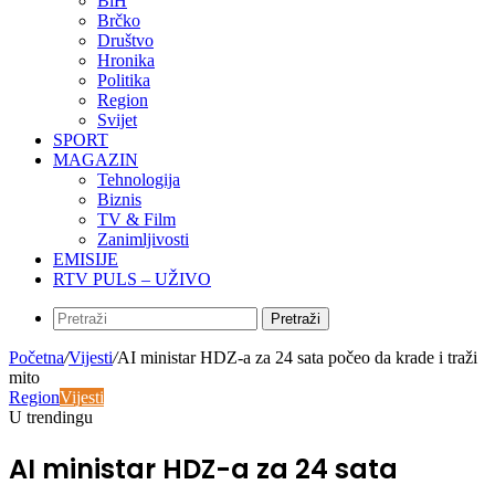
BiH
Brčko
Društvo
Hronika
Politika
Region
Svijet
SPORT
MAGAZIN
Tehnologija
Biznis
TV & Film
Zanimljivosti
EMISIJE
RTV PULS – UŽIVO
Pretraži
Početna
/
Vijesti
/
AI ministar HDZ-a za 24 sata počeo da krade i traži
mito
Region
Vijesti
U trendingu
AI ministar HDZ-a za 24 sata