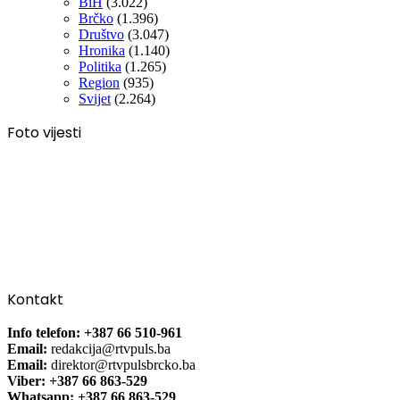
BiH
(3.022)
Brčko
(1.396)
Društvo
(3.047)
Hronika
(1.140)
Politika
(1.265)
Region
(935)
Svijet
(2.264)
Foto vijesti
Kontakt
Info telefon: +387 66 510-961
Email:
redakcija@rtvpuls.ba
Email:
direktor@rtvpulsbrcko.ba
Viber: +387 66 863-529
Whatsapp: +387 66 863-529