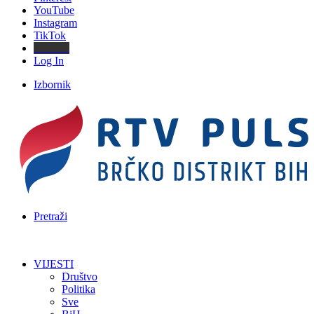
YouTube
Instagram
TikTok
Threads
Log In
Izbornik
Pretraži
VIJESTI
Društvo
Politika
Sve