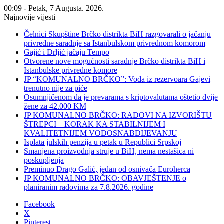
00:09 - Petak, 7 Augusta. 2026.
Najnovije vijesti
Čelnici Skupštine Brčko distrikta BiH razgovarali o jačanju
privredne saradnje sa Istanbulskom privrednom komorom
Gajić i Drljić jačaju Tempo
Otvorene nove mogućnosti saradnje Brčko distrikta BiH i
Istanbulske privredne komore
JP “KOMUNALNO BRČKO”: Voda iz rezervoara Gajevi
trenutno nije za piće
Osumnjičenom da je prevarama s kriptovalutama oštetio dvije
žene za 42.000 KM
JP KOMUNALNO BRČKO: RADOVI NA IZVORIŠTU
ŠTREPCI – KORAK KA STABILNIJEM I
KVALITETNIJEM VODOSNABDIJEVANJU
Isplata julskih penzija u petak u Republici Srpskoj
Smanjena proizvodnja struje u BiH, nema nestašica ni
poskupljenja
Preminuo Drago Galić, jedan od osnivača Euroherca
JP KOMUNALNO BRČKO: OBAVJEŠTENJE o
planiranim radovima za 7.8.2026. godine
Facebook
X
Pinterest