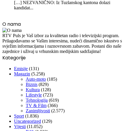
[…] NEZVANIČNO: Iz Tuzlanskog kantona dolazi
kandidat...
O nama
RTV Puls je Vaš izbor za kvalitetan radio i televizijski program.
Prilagođavamo se Vašim interesima, nudeći dinamično iskustvo s
svježim informacijama i raznovrsnom zabavom. Postani dio naše
zajednice i uživaj u vrhunskim medijskim sadržajima!
Kategorije
Emisije
(131)
Magazin
(5.258)
Auto-moto
(185)
Biznis
(829)
Kultura
(128)
Lifestyle
(723)
Tehnologija
(619)
TV & Film
(366)
Zanimljivosti
(2.577)
Sport
(1.836)
Uncategorized
(129)
Vijesti
(11.052)