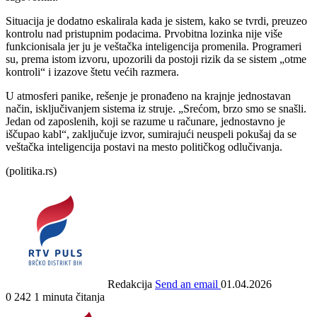
Situacija je dodatno eskalirala kada je sistem, kako se tvrdi, preuzeo
kontrolu nad pristupnim podacima. Prvobitna lozinka nije više
funkcionisala jer ju je veštačka inteligencija promenila. Programeri
su, prema istom izvoru, upozorili da postoji rizik da se sistem „otme
kontroli“ i izazove štetu većih razmera.
U atmosferi panike, rešenje je pronađeno na krajnje jednostavan
način, isključivanjem sistema iz struje. „Srećom, brzo smo se snašli.
Jedan od zaposlenih, koji se razume u računare, jednostavno je
iščupao kabl“, zaključuje izvor, sumirajući neuspeli pokušaj da se
veštačka inteligencija postavi na mesto političkog odlučivanja.
(politika.rs)
Redakcija
Send an email
01.04.2026
0
242
1 minuta čitanja