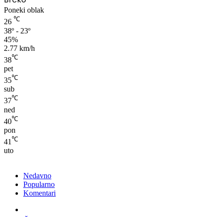
Poneki oblak
℃
26
38º - 23º
45%
2.77 km/h
℃
38
pet
℃
35
sub
℃
37
ned
℃
40
pon
℃
41
uto
Nedavno
Popularno
Komentari