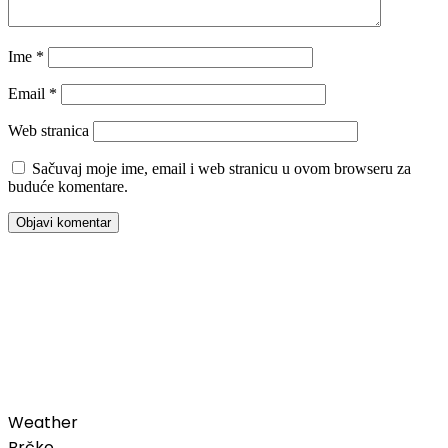
Ime
*
Email
*
Web stranica
Sačuvaj moje ime, email i web stranicu u ovom browseru za
buduće komentare.
00:00
Weather
Brčko