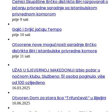
Čelnici Skupštine Brčko distrikta BiH razgovarali o
jačanju privredne saradnje sa Istanbulskom
privrednom komorom
prije 9 sati
Gajić i Drljić jačaju Tempo
prije 10 sati
Otvorene nove mogućnosti saradnje Brčko
distrikta BiH i Istanbulske privredne komore
prije 11 sati
UŽAS U SJEVERNOJ MAKEDONIJI Izbio požar u
noćnom klubu. Službeno: 51 osoba poginula, više
od 100 ozlijeđeno
16.03.2025
Otvoren Dom za stara lica “Trifunčević” u Bijeljini
10.06.2025