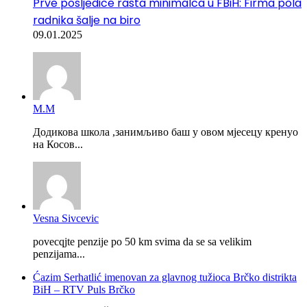
Prve posljedice rasta minimalca u FBiH: Firma pola
radnika šalje na biro
09.01.2025
М.М
Додикова школа ,занимљиво баш у овом мјесецу кренуо
на Косов...
Vesna Sivcevic
povecqjte penzije po 50 km svima da se sa velikim
penzijama...
Ćazim Serhatlić imenovan za glavnog tužioca Brčko distrikta
BiH – RTV Puls Brčko