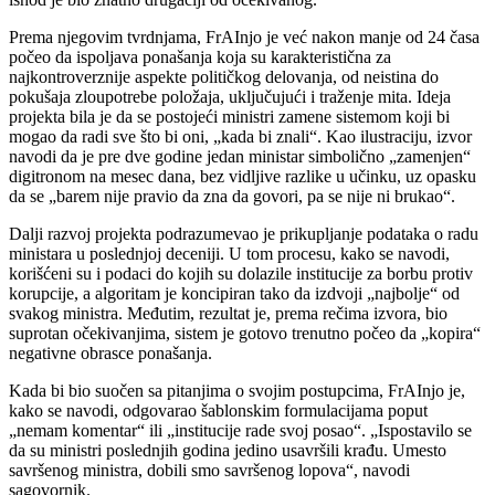
Prema njegovim tvrdnjama, FrAInjo je već nakon manje od 24 časa
počeo da ispoljava ponašanja koja su karakteristična za
najkontroverznije aspekte političkog delovanja, od neistina do
pokušaja zloupotrebe položaja, uključujući i traženje mita. Ideja
projekta bila je da se postojeći ministri zamene sistemom koji bi
mogao da radi sve što bi oni, „kada bi znali“. Kao ilustraciju, izvor
navodi da je pre dve godine jedan ministar simbolično „zamenjen“
digitronom na mesec dana, bez vidljive razlike u učinku, uz opasku
da se „barem nije pravio da zna da govori, pa se nije ni brukao“.
Dalji razvoj projekta podrazumevao je prikupljanje podataka o radu
ministara u poslednjoj deceniji. U tom procesu, kako se navodi,
korišćeni su i podaci do kojih su dolazile institucije za borbu protiv
korupcije, a algoritam je koncipiran tako da izdvoji „najbolje“ od
svakog ministra. Međutim, rezultat je, prema rečima izvora, bio
suprotan očekivanjima, sistem je gotovo trenutno počeo da „kopira“
negativne obrasce ponašanja.
Kada bi bio suočen sa pitanjima o svojim postupcima, FrAInjo je,
kako se navodi, odgovarao šablonskim formulacijama poput
„nemam komentar“ ili „institucije rade svoj posao“. „Ispostavilo se
da su ministri poslednjih godina jedino usavršili krađu. Umesto
savršenog ministra, dobili smo savršenog lopova“, navodi
sagovornik.