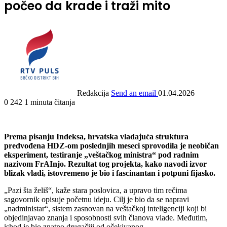
počeo da krade i traži mito
Redakcija
Send an email
01.04.2026
0
242
1 minuta čitanja
Prema pisanju Indeksa, hrvatska vladajuća struktura
predvođena HDZ-om poslednjih meseci sprovodila je neobičan
eksperiment, testiranje „veštačkog ministra“ pod radnim
nazivom FrAInjo. Rezultat tog projekta, kako navodi izvor
blizak vladi, istovremeno je bio i fascinantan i potpuni fijasko.
„Pazi šta želiš“, kaže stara poslovica, a upravo tim rečima
sagovornik opisuje početnu ideju. Cilj je bio da se napravi
„nadministar“, sistem zasnovan na veštačkoj inteligenciji koji bi
objedinjavao znanja i sposobnosti svih članova vlade. Međutim,
ishod je bio znatno drugačiji od očekivanog.