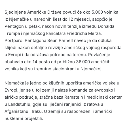
n
Sjedinjene Američke Države povući će oko 5.000 vojnika
d
iz Njemačke u narednih šest do 12 mjeseci, saopćio je
a
Pentagon u petak, nakon novih tenzija između Donalda
n
Trumpa i njemačkog kancelara Friedricha Merza.
e
Portparol Pentagona Sean Parnell naveo je da odluka
m
a
slijedi nakon detaljne revizije američkog vojnog rasporeda
i
u Evropi i da odražava potrebe na terenu. Povlačenje
l
obuhvata oko 14 posto od približno 36.000 američkih
vojnika koji su trenutno stacionirani u Njemačkoj.
Njemačka je jedno od ključnih uporišta američke vojske u
Evropi, jer se u toj zemlji nalaze komande za evropsko i
afričko područje, zračna baza Ramstein i medicinski centar
u Landstuhlu, gdje su liječeni ranjenici iz ratova u
Afganistanu i Iraku. U zemlji su raspoređeni i američki
nuklearni projektili.