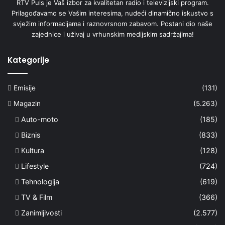
RTV Puls je Vaš izbor za kvalitetan radio i televizijski program.
Prilagođavamo se Vašim interesima, nudeći dinamično iskustvo s
svježim informacijama i raznovrsnom zabavom. Postani dio naše
zajednice i uživaj u vrhunskim medijskim sadržajima!
Kategorije
Emisije
(131)
Magazin
(5.263)
Auto-moto
(185)
Biznis
(833)
Kultura
(128)
Lifestyle
(724)
Tehnologija
(619)
TV & Film
(366)
Zanimljivosti
(2.577)