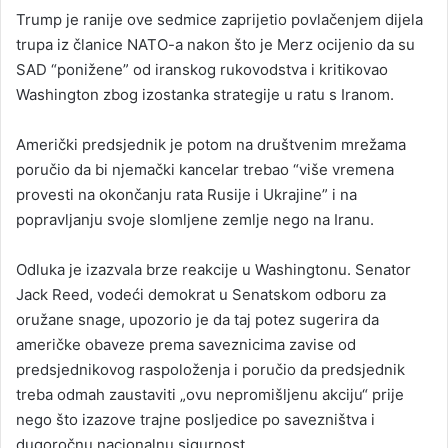
Trump je ranije ove sedmice zaprijetio povlačenjem dijela
trupa iz članice NATO-a nakon što je Merz ocijenio da su
SAD “ponižene” od iranskog rukovodstva i kritikovao
Washington zbog izostanka strategije u ratu s Iranom.
Američki predsjednik je potom na društvenim mrežama
poručio da bi njemački kancelar trebao “više vremena
provesti na okončanju rata Rusije i Ukrajine” i na
popravljanju svoje slomljene zemlje nego na Iranu.
Odluka je izazvala brze reakcije u Washingtonu. Senator
Jack Reed, vodeći demokrat u Senatskom odboru za
oružane snage, upozorio je da taj potez sugerira da
američke obaveze prema saveznicima zavise od
predsjednikovog raspoloženja i poručio da predsjednik
treba odmah zaustaviti „ovu nepromišljenu akciju“ prije
nego što izazove trajne posljedice po savezništva i
dugoročnu nacionalnu sigurnost.