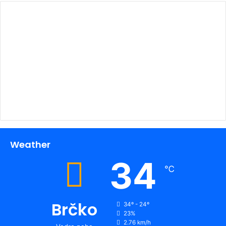
00:00
Weather
34
℃
Brčko
34º - 24º
23%
2.76 km/h