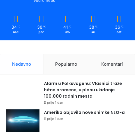
Vedro nebo
34
38
41
38
36
℃
℃
℃
℃
℃
ned
pon
uto
sri
čet
Nedavno
Popularno
Komentari
Alarm u Folksvagenu: Vlasnici traže
hitne promene, u planu ukidanje
100.000 radnih mesta
prije 1 dan
Amerika objavila nove snimke NLO-a
prije 1 dan