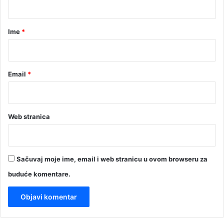
a
r
Ime
*
*
Email
*
Web stranica
Sačuvaj moje ime, email i web stranicu u ovom browseru za
buduće komentare.