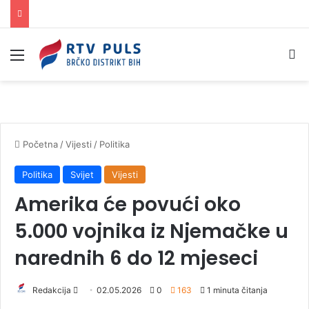
Izbornik
Pr
Početna
/
Vijesti
/
Politika
Politika
Svijet
Vijesti
Amerika će povući oko
5.000 vojnika iz Njemačke u
narednih 6 do 12 mjeseci
Redakcija
S
02.05.2026
0
163
1 minuta čitanja
e