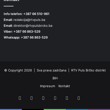
Info telefon: +387 66 510-961
Email:
redakcija@rtvpuls.ba
Email:
direktor@rtvpulsbrcko.ba
Viber: +387 66 863-529
Whatsapp: +387 66 863-529
© Copyright 2026 | Sva prava zadržana | RTV Puls Brčko distrikt
BiH
Impresum
Kontakt
Facebook
X
Pinterest
YouTube
Instagram
TikTok
Threa