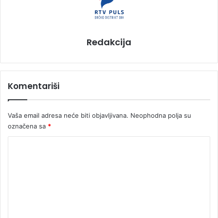
Redakcija
Komentariši
Vaša email adresa neće biti objavljivana.
Neophodna polja su
označena sa
*
K
o
m
e
n
t