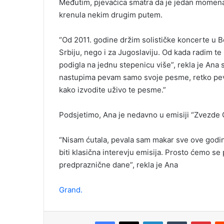
Međutim, pjevačica smatra da je jedan momenat
krenula nekim drugim putem.
“Od 2011. godine držim solističke koncerte u 
Srbiju, nego i za Jugoslaviju. Od kada radim te
podigla na jednu stepenicu više”, rekla je Ana
nastupima pevam samo svoje pesme, retko peva
kako izvodite uživo te pesme.”
Podsjetimo, Ana je nedavno u emisiji “Zvezde G
“Nisam ćutala, pevala sam makar sve ove godine
biti klasična interevju emisija. Prosto ćemo s
predpraznične dane”, rekla je Ana
Grand.
Facebook
X
LinkedIn
Tumblr
Pinterest