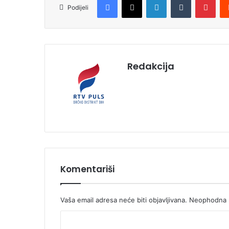
Podijeli
Redakcija
Komentariši
Vaša email adresa neće biti objavljivana.
Neophodna p
K