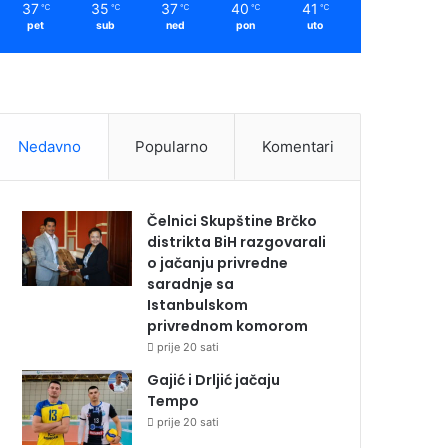
37
35
37
40
41
℃
℃
℃
℃
℃
pet
sub
ned
pon
uto
Nedavno
Popularno
Komentari
Čelnici Skupštine Brčko
distrikta BiH razgovarali
o jačanju privredne
saradnje sa
Istanbulskom
privrednom komorom
prije 20 sati
Gajić i Drljić jačaju
Tempo
prije 20 sati