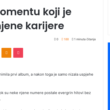
omentu koji je
jene karijere
0
188
1 minuta čitanja
ontakte
Odnoklassniki
Pocket
mila prvi album, a nakon toga je samo nizala uspjehe
dok su neke njene numere postale evergrin hitovi bez
.