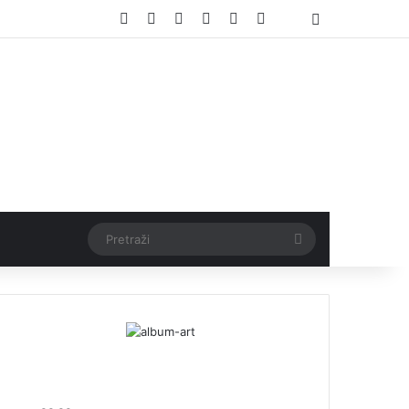
Facebook
X
Pinterest
YouTube
Instagram
TikTok
Threads
Log In
Pretraži