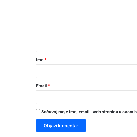
o
m
e
n
t
a
r
Ime
*
*
Email
*
Sačuvaj moje ime, email i web stranicu u ovom 