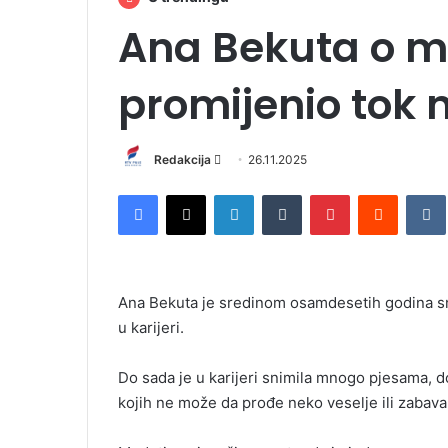
Ana Bekuta o m
promijenio tok n
Redakcija
S
26.11.2025
e
Facebook
X
LinkedIn
Tumblr
Pinterest
Reddit
VK
n
d
a
n
Ana Bekuta je sredinom osamdesetih godina sni
e
u karijeri.
m
a
i
Do sada je u karijeri snimila mnogo pjesama, 
l
kojih ne može da prođe neko veselje ili zabava