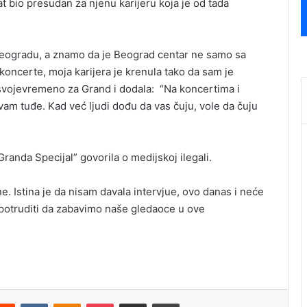
 bio presudan za njenu karijeru koja je od tada
Beogradu, a znamo da je Beograd centar ne samo sa
 koncerte, moja karijera je krenula tako da sam je
 svojevremeno za Grand i dodala: “Na koncertima i
m tuđe. Kad već ljudi dođu da vas čuju, vole da čuju
randa Specijal” govorila o medijskoj ilegali.
. Istina je da nisam davala intervjue, ovo danas i neće
e potruditi da zabavimo naše gledaoce u ove
Reddit
VKontakte
Odnoklassniki
Pocket
Podijeli putem Emaila
Štampaj