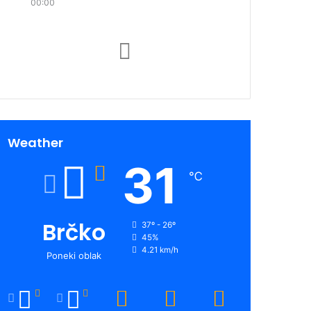
00:00
Weather
31
℃
Brčko
37º - 26º
45%
4.21 km/h
Poneki oblak