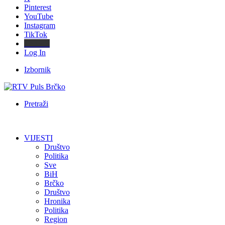
Pinterest
YouTube
Instagram
TikTok
Threads
Log In
Izbornik
Pretraži
VIJESTI
Društvo
Politika
Sve
BiH
Brčko
Društvo
Hronika
Politika
Region