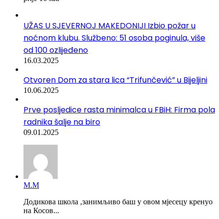
UŽAS U SJEVERNOJ MAKEDONIJI Izbio požar u
noćnom klubu. Službeno: 51 osoba poginula, više
od 100 ozlijeđeno
16.03.2025
Otvoren Dom za stara lica “Trifunčević” u Bijeljini
10.06.2025
Prve posljedice rasta minimalca u FBiH: Firma pola
radnika šalje na biro
09.01.2025
М.М
Додикова школа ,занимљиво баш у овом мјесецу кренуо
на Косов...