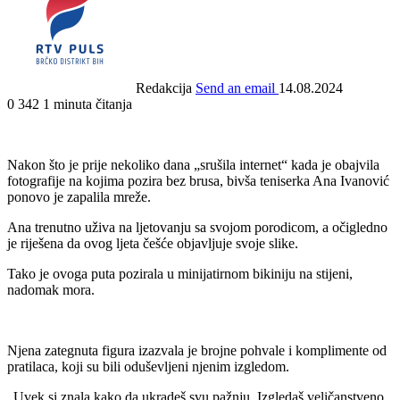
Redakcija
Send an email
14.08.2024
0
342
1 minuta čitanja
Nakon što je prije nekoliko dana „srušila internet“ kada je obajvila
fotografije na kojima pozira bez brusa, bivša teniserka Ana Ivanović
ponovo je zapalila mreže.
Ana trenutno uživa na ljetovanju sa svojom porodicom, a očigledno
je riješena da ovog ljeta češće objavljuje svoje slike.
Tako je ovoga puta pozirala u minijatirnom bikiniju na stijeni,
nadomak mora.
Njena zategnuta figura izazvala je brojne pohvale i komplimente od
pratilaca, koji su bili oduševljeni njenim izgledom.
„Uvek si znala kako da ukradeš svu pažnju. Izgledaš veličanstveno