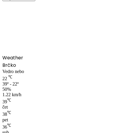
00:00
Weather
Brčko
Vedro nebo
℃
22
39º - 22º
50%
1.22 km/h
℃
39
čet
℃
38
pet
℃
36
sub