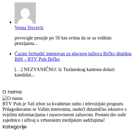
Vesna Sivcevic
povecqjte penzije po 50 km svima da se sa velikim
penzijama...
Ćazim Serhatlić imenovan za glavnog tužioca Brčko distrikta
BiH – RTV Puls Brčko
[…] NEZVANIČNO: Iz Tuzlanskog kantona dolazi
kandidat...
O nama
RTV Puls je Vaš izbor za kvalitetan radio i televizijski program.
Prilagođavamo se Vašim interesima, nudeći dinamično iskustvo s
svježim informacijama i raznovrsnom zabavom. Postani dio naše
zajednice i uživaj u vrhunskim medijskim sadržajima!
Kategorije