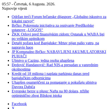
05:57 - Četvrtak, 6 Augusta. 2026.
Najnovije vijesti
Održan treći Forum brčanske dijaspore „Globalno iskustvo za
lokalni razvoj“
Brčko: Pokrenuta inicijativa za osnivanje Predškolske
ustanove „LOGOS“
ŽKK Orlovi pred finansijskim zidom: Ostanak u WABA ligi
po velikim upitnikom
Detalji požara kod Banjaluke: Mrtav pijan palio vatru, pa
napravio haos
JP Komunalno Brčko: NABAVLJENI AKUMULATORSKI
PUHAČI
Ubistvo u Cazinu, jedna osoba uhapšena
Đedović Handanović: Rad NIS-a presudan u vanrednim
okolnostima
Kredit od 18 miliona i naplata parkinga danas pred
banjalučkim odbornicima
Uhapšen osumnjičeni za pomaganje u pokušaju ubistva
Davora Dabića
Evropske berze u plusu: Nafta na 80 dolara, tržište
optimistično zbog Bliskog istoka
Facebook
X