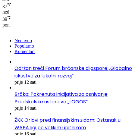
℃
37
ned
℃
39
pon
Nedavno
Popularno
Komentari
Održan treći Forum brčanske dijaspore „Globalno
iskustvo za lokalni razvoj“
prije 12 sati
Brčko: Pokrenuta inicijativa za osnivanje
Predškolske ustanove „LOGOS“
prije 14 sati
ŽKK Orlovi pred finansijskim zidom: Ostanak u
WABA ligi po velikim upitnikom
prije 16 sati