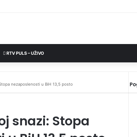
RTV PULS – UŽIVO
Po
 Stopa nezaposlenosti u BiH 13,5 posto
j snazi: Stopa