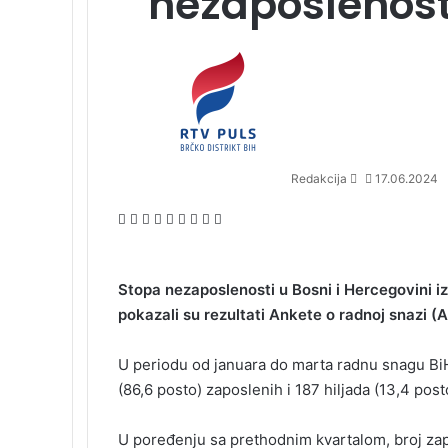
nezaposlenosti
S
e
n
d
a
n
Redakcija
17.06.2024
e
m
F
X
L
T
P
R
V
O
P
a
a
i
u
i
e
K
d
o
i
c
n
m
n
d
o
n
c
l
e
k
b
t
d
n
o
k
Stopa nezaposlenosti u Bosni i Hercegovini iz
b
e
l
e
i
t
k
e
pokazali su rezultati Ankete o radnoj snazi (
o
d
r
r
t
a
l
t
o
I
e
k
a
U periodu od januara do marta radnu snagu BiH 
k
n
s
t
s
t
e
s
(86,6 posto) zaposlenih i 187 hiljada (13,4 pos
n
i
U poređenju sa prethodnim kvartalom, broj zap