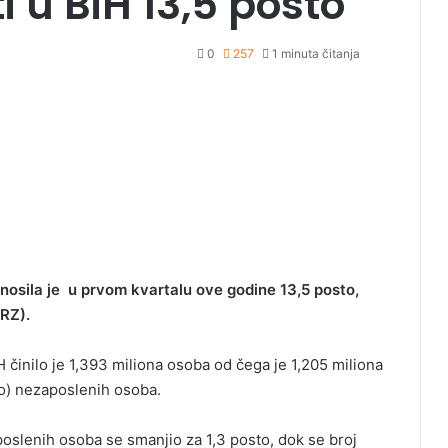
 u BiH 13,5 posto
0
257
1 minuta čitanja
nosila je u prvom kvartalu ove godine 13,5 posto,
ARZ).
činilo je 1,393 miliona osoba od čega je 1,205 miliona
to) nezaposlenih osoba.
oslenih osoba se smanjio za 1,3 posto, dok se broj