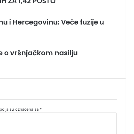
H ZA 1,42 POSTO
snu i Hercegovinu: Veče fuzije u
ne o vršnjačkom nasilju
olja su označena sa
*