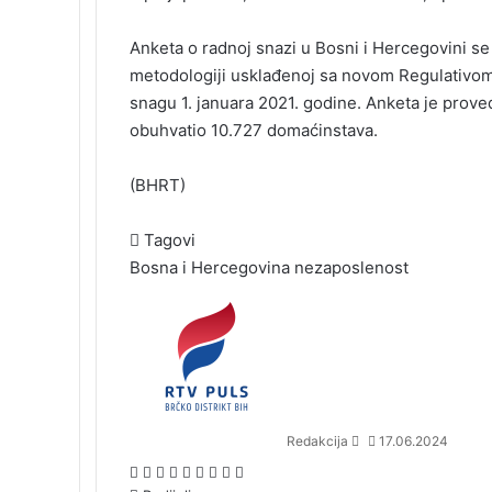
Anketa o radnoj snazi u Bosni i Hercegovini se
metodologiji usklađenoj sa novom Regulativom 
snagu 1. januara 2021. godine. Anketa je prove
obuhvatio 10.727 domaćinstava.
(BHRT)
Tagovi
Bosna i Hercegovina
nezaposlenost
S
e
n
d
a
n
Redakcija
17.06.2024
e
m
F
X
L
T
P
R
V
O
P
a