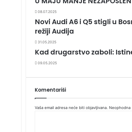
U MAJU MANJE NEZAPOSLENI
08.07.2025
Novi Audi A6 i Q5 stigli u Bo
režiji Audija
31.05.2025
Kad drugarstvo zaboli: Isti
09.05.2025
Komentariši
Vaša email adresa neće biti objavljivana.
Neophodna p
K
o
m