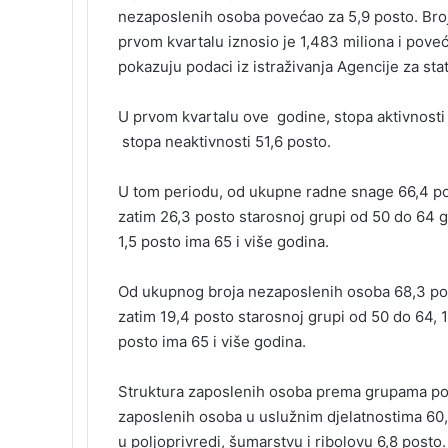
k
nezaposlenih osoba povećao za 5,9 posto. Bro
i
prvom kvartalu iznosio je 1,483 miliona i pove
pokazuju podaci iz istraživanja Agencije za stat
U prvom kvartalu ove godine, stopa aktivnosti j
stopa neaktivnosti 51,6 posto.
U tom periodu, od ukupne radne snage 66,4 po
zatim 26,3 posto starosnoj grupi od 50 do 64 g
1,5 posto ima 65 i više godina.
Od ukupnog broja nezaposlenih osoba 68,3 pos
zatim 19,4 posto starosnoj grupi od 50 do 64, 1
posto ima 65 i više godina.
Struktura zaposlenih osoba prema grupama pod
zaposlenih osoba u uslužnim djelatnostima 60,3 
u poljoprivredi, šumarstvu i ribolovu 6,8 posto.