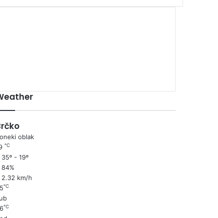
00:00
Weather
Brčko
oneki oblak
℃
19
35º - 19º
84%
2.32 km/h
℃
5
ub
℃
6