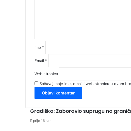
e
n
t
a
r
*
Ime
*
Email
*
Web stranica
Sačuvaj moje ime, email i web stranicu u ovom b
Gradiška: Zaboravio suprugu na granič
prije 16 sati