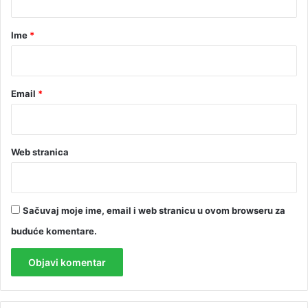
a
r
Ime
*
*
Email
*
Web stranica
Sačuvaj moje ime, email i web stranicu u ovom browseru za
buduće komentare.