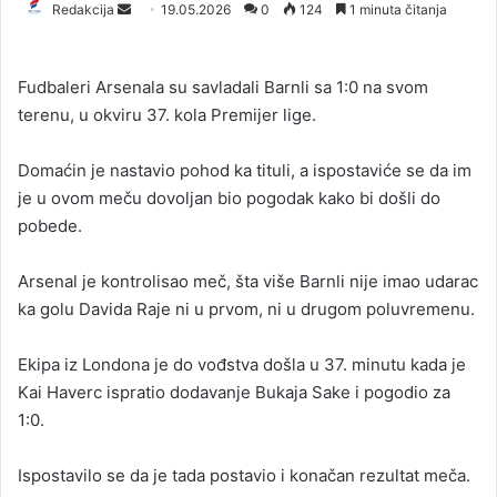
Redakcija
S
19.05.2026
0
124
1 minuta čitanja
e
n
Fudbaleri Arsenala su savladali Barnli sa 1:0 na svom
d
terenu, u okviru 37. kola Premijer lige.
a
n
Domaćin je nastavio pohod ka tituli, a ispostaviće se da im
e
je u ovom meču dovoljan bio pogodak kako bi došli do
m
a
pobede.
i
l
Arsenal je kontrolisao meč, šta više Barnli nije imao udarac
ka golu Davida Raje ni u prvom, ni u drugom poluvremenu.
Ekipa iz Londona je do vođstva došla u 37. minutu kada je
Kai Haverc ispratio dodavanje Bukaja Sake i pogodio za
1:0.
Ispostavilo se da je tada postavio i konačan rezultat meča.