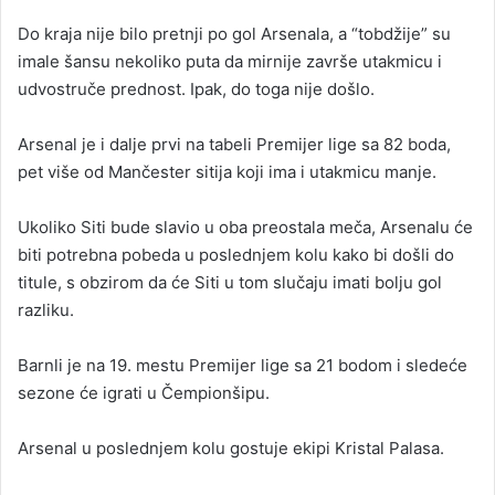
Do kraja nije bilo pretnji po gol Arsenala, a “tobdžije” su
imale šansu nekoliko puta da mirnije završe utakmicu i
udvostruče prednost. Ipak, do toga nije došlo.
Arsenal je i dalje prvi na tabeli Premijer lige sa 82 boda,
pet više od Mančester sitija koji ima i utakmicu manje.
Ukoliko Siti bude slavio u oba preostala meča, Arsenalu će
biti potrebna pobeda u poslednjem kolu kako bi došli do
titule, s obzirom da će Siti u tom slučaju imati bolju gol
razliku.
Barnli je na 19. mestu Premijer lige sa 21 bodom i sledeće
sezone će igrati u Čempionšipu.
Arsenal u poslednjem kolu gostuje ekipi Kristal Palasa.