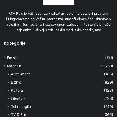
RTV Puls je Vaš izbor za kvalitetan radio i televizijski program.
Prilagođavamo se Vašim interesima, nudeći dinamično iskustvo s
svježim informacijama i raznovrsnom zabavom. Postani dio naše
zajednice i uživaj u vrhunskim medijskim sadržajima!
Kategorije
Emisije
(131)
Magazin
(5.258)
Auto-moto
(185)
Biznis
(829)
Kultura
(128)
Lifestyle
(723)
Tehnologija
(619)
TV & Film
(366)