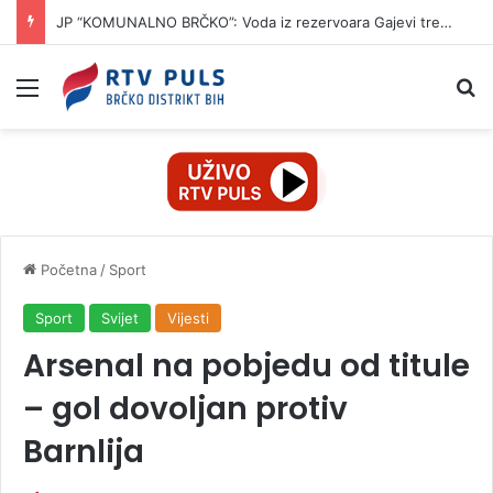
JP “KOMUNALNO BRČKO”: Voda iz rezervoara Gajevi trenutno nije za piće
Izbornik
Pr
Početna
/
Sport
Sport
Svijet
Vijesti
Arsenal na pobjedu od titule
– gol dovoljan protiv
Barnlija