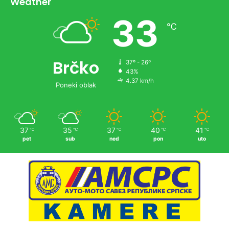
Weather
33
℃
Brčko
37º - 26º
43%
4.37 km/h
Poneki oblak
37
35
37
40
41
℃
℃
℃
℃
℃
pet
sub
ned
pon
uto