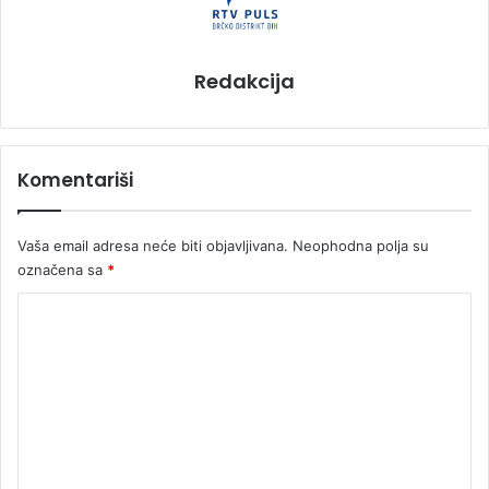
Redakcija
Komentariši
Vaša email adresa neće biti objavljivana.
Neophodna polja su
označena sa
*
K
o
m
e
n
t