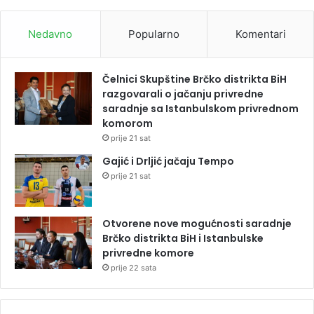
Nedavno
Popularno
Komentari
Čelnici Skupštine Brčko distrikta BiH
razgovarali o jačanju privredne
saradnje sa Istanbulskom privrednom
komorom
prije 21 sat
Gajić i Drljić jačaju Tempo
prije 21 sat
Otvorene nove mogućnosti saradnje
Brčko distrikta BiH i Istanbulske
privredne komore
prije 22 sata