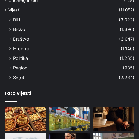
Uncategorized
(129)
Vijesti
(11.052)
BiH
(3.022)
Brčko
(1.396)
Društvo
(3.047)
Hronika
(1.140)
Politika
(1.265)
Region
(935)
Svijet
(2.264)
Foto vijesti