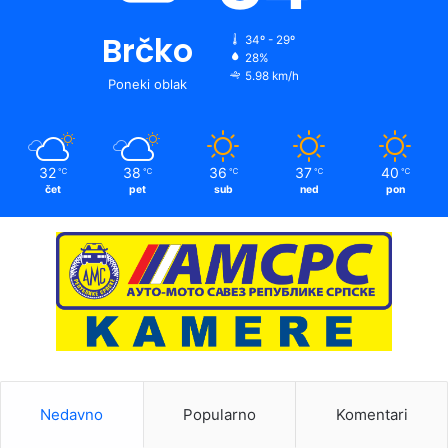
Brčko
34º - 29º
28%
5.98 km/h
Poneki oblak
32
38
36
37
40
℃
℃
℃
℃
℃
čet
pet
sub
ned
pon
Nedavno
Popularno
Komentari