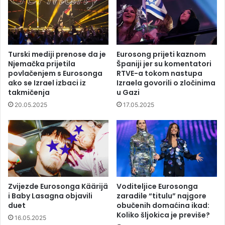
Turski mediji prenose da je
Eurosong prijeti kaznom
Njemačka prijetila
Španiji jer su komentatori
povlačenjem s Eurosonga
RTVE-a tokom nastupa
ako se Izrael izbaci iz
Izraela govorili o zločinima
takmičenja
u Gazi
20.05.2025
17.05.2025
Zvijezde Eurosonga Käärijä
Voditeljice Eurosonga
i Baby Lasagna objavili
zaradile “titulu” najgore
duet
obučenih domaćina ikad:
Koliko šljokica je previše?
16.05.2025