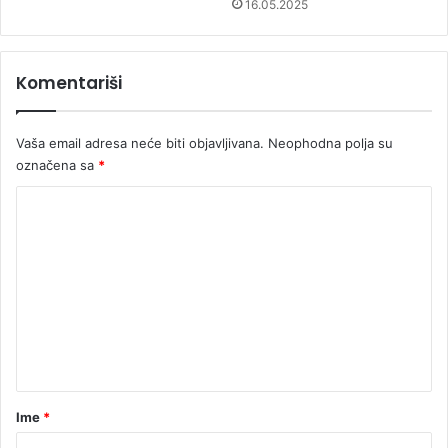
16.05.2025
Komentariši
Vaša email adresa neće biti objavljivana.
Neophodna polja su
označena sa
*
K
o
m
e
n
t
a
r
Ime
*
*