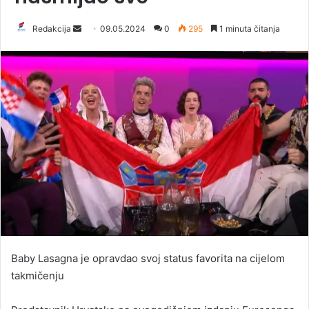
Redakcija
S
09.05.2024
0
295
1 minuta čitanja
e
n
d
a
n
e
m
a
i
l
Baby Lasagna je opravdao svoj status favorita na cijelom
takmičenju