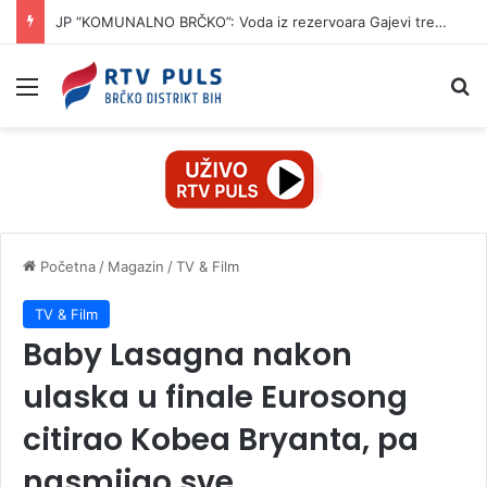
JP “KOMUNALNO BRČKO”: Voda iz rezervoara Gajevi trenutno nije za piće
Izbornik
Pr
Početna
/
Magazin
/
TV & Film
TV & Film
Baby Lasagna nakon
ulaska u finale Eurosong
citirao Kobea Bryanta, pa
nasmijao sve