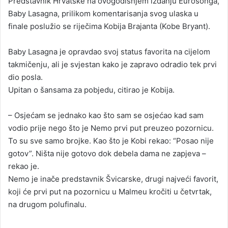
Predstavnik Hrvatske na ovogodišnjem izdanju Eurosonga,
Baby Lasagna, prilikom komentarisanja svog ulaska u
finale poslužio se riječima Kobija Brajanta (Kobe Bryant).
Baby Lasagna je opravdao svoj status favorita na cijelom
takmičenju, ali je svjestan kako je zapravo odradio tek prvi
dio posla.
Upitan o šansama za pobjedu, citirao je Kobija.
– Osjećam se jednako kao što sam se osjećao kad sam
vodio prije nego što je Nemo prvi put preuzeo pozornicu.
To su sve samo brojke. Kao što je Kobi rekao: “Posao nije
gotov”. Ništa nije gotovo dok debela dama ne zapjeva –
rekao je.
Nemo je inače predstavnik Švicarske, drugi najveći favorit,
koji će prvi put na pozornicu u Malmeu kročiti u četvrtak,
na drugom polufinalu.