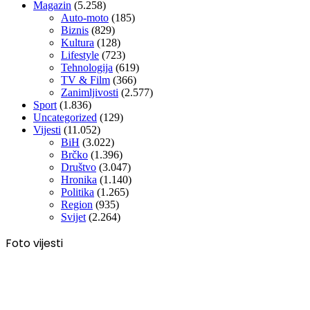
Magazin
(5.258)
Auto-moto
(185)
Biznis
(829)
Kultura
(128)
Lifestyle
(723)
Tehnologija
(619)
TV & Film
(366)
Zanimljivosti
(2.577)
Sport
(1.836)
Uncategorized
(129)
Vijesti
(11.052)
BiH
(3.022)
Brčko
(1.396)
Društvo
(3.047)
Hronika
(1.140)
Politika
(1.265)
Region
(935)
Svijet
(2.264)
Foto vijesti