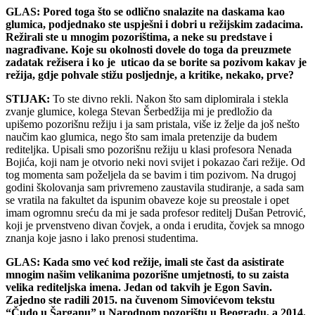
GLAS: Pored toga što se odlično snalazite na daskama kao
glumica, podjednako ste uspješni i dobri u režijskim zadacima.
Režirali ste u mnogim pozorištima, a neke su predstave i
nagrađivane. Koje su okolnosti dovele do toga da preuzmete
zadatak režisera i ko je uticao da se borite sa pozivom kakav je
režija, gdje pohvale stižu posljednje, a kritike, nekako, prve?
STIJAK:
To ste divno rekli. Nakon što sam diplomirala i stekla
zvanje glumice, kolega Stevan Šerbedžija mi je predložio da
upišemo pozorišnu režiju i ja sam pristala, više iz želje da još nešto
naučim kao glumica, nego što sam imala pretenzije da budem
rediteljka. Upisali smo pozorišnu režiju u klasi profesora Nenada
Bojića, koji nam je otvorio neki novi svijet i pokazao čari režije. Od
tog momenta sam poželjela da se bavim i tim pozivom. Na drugoj
godini školovanja sam privremeno zaustavila studiranje, a sada sam
se vratila na fakultet da ispunim obaveze koje su preostale i opet
imam ogromnu sreću da mi je sada profesor reditelj Dušan Petrović,
koji je prvenstveno divan čovjek, a onda i erudita, čovjek sa mnogo
znanja koje jasno i lako prenosi studentima.
GLAS: Kada smo već kod režije, imali ste čast da asistirate
mnogim našim velikanima pozorišne umjetnosti, to su zaista
velika rediteljska imena. Jedan od takvih je Egon Savin.
Zajedno ste radili 2015. na čuvenom Simovićevom tekstu
“Čudo u Šarganu” u Narodnom pozorištu u Beogradu, a 2014.