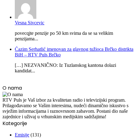
Vesna Sivcevic
povecqjte penzije po 50 km svima da se sa velikim
penzijama...
Ćazim Serhatlić imenovan za glavnog tužioca Brčko distrikta
BiH – RTV Puls Brčko
[…] NEZVANIČNO: Iz Tuzlanskog kantona dolazi
kandidat...
O nama
RTV Puls je Vaš izbor za kvalitetan radio i televizijski program.
Prilagođavamo se Vašim interesima, nudeći dinamično iskustvo s
svježim informacijama i raznovrsnom zabavom. Postani dio naše
zajednice i uživaj u vrhunskim medijskim sadržajima!
Kategorije
Emisije
(131)