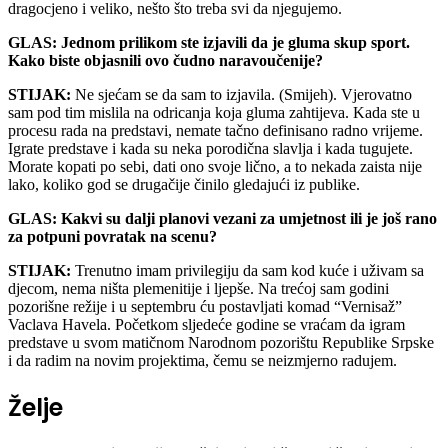
dragocjeno i veliko, nešto što treba svi da njegujemo.
GLAS: Jednom prilikom ste izjavili da je gluma skup sport.
Kako biste objasnili ovo čudno naravoučenije?
STIJAK:
Ne sjećam se da sam to izjavila. (Smijeh). Vjerovatno
sam pod tim mislila na odricanja koja gluma zahtijeva. Kada ste u
procesu rada na predstavi, nemate tačno definisano radno vrijeme.
Igrate predstave i kada su neka porodična slavlja i kada tugujete.
Morate kopati po sebi, dati ono svoje lično, a to nekada zaista nije
lako, koliko god se drugačije činilo gledajući iz publike.
GLAS: Kakvi su dalji planovi vezani za umjetnost ili je još rano
za potpuni povratak na scenu?
STIJAK:
Trenutno imam privilegiju da sam kod kuće i uživam sa
djecom, nema ništa plemenitije i ljepše. Na trećoj sam godini
pozorišne režije i u septembru ću postavljati komad “Vernisaž”
Vaclava Havela. Početkom sljedeće godine se vraćam da igram
predstave u svom matičnom Narodnom pozorištu Republike Srpske
i da radim na novim projektima, čemu se neizmjerno radujem.
Želje