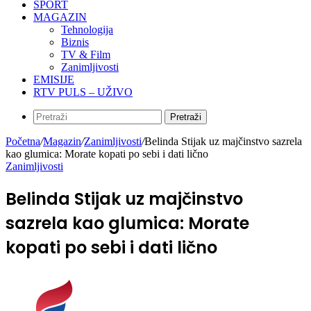
SPORT
MAGAZIN
Tehnologija
Biznis
TV & Film
Zanimljivosti
EMISIJE
RTV PULS – UŽIVO
Pretraži
Početna
/
Magazin
/
Zanimljivosti
/
Belinda Stijak uz majčinstvo sazrela
kao glumica: Morate kopati po sebi i dati lično
Zanimljivosti
Belinda Stijak uz majčinstvo
sazrela kao glumica: Morate
kopati po sebi i dati lično