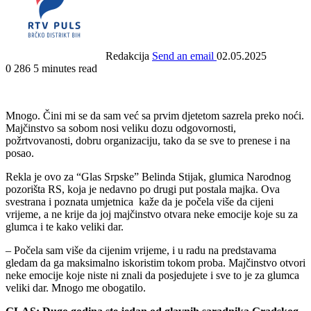
Redakcija
Send an email
02.05.2025
0
286
5 minutes read
Mnogo. Čini mi se da sam već sa prvim djetetom sazrela preko noći.
Majčinstvo sa sobom nosi veliku dozu odgovornosti,
požrtvovanosti, dobru organizaciju, tako da se sve to prenese i na
posao.
Rekla je ovo za “Glas Srpske” Belinda Stijak, glumica Narodnog
pozorišta RS, koja je nedavno po drugi put postala majka. Ova
svestrana i poznata umjetnica kaže da je počela više da cijeni
vrijeme, a ne krije da joj majčinstvo otvara neke emocije koje su za
glumca i te kako veliki dar.
– Počela sam više da cijenim vrijeme, i u radu na predstavama
gledam da ga maksimalno iskoristim tokom proba. Majčinstvo otvori
neke emocije koje niste ni znali da posjedujete i sve to je za glumca
veliki dar. Mnogo me obogatilo.