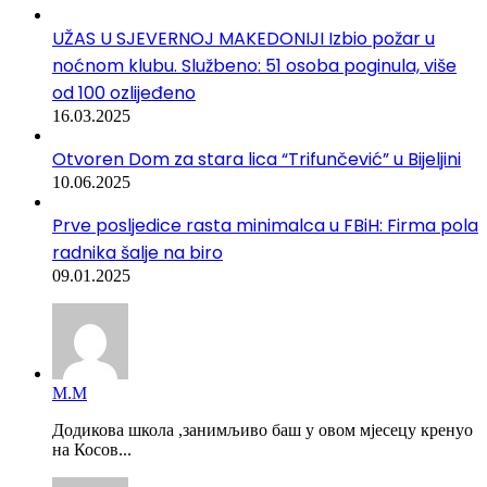
UŽAS U SJEVERNOJ MAKEDONIJI Izbio požar u
noćnom klubu. Službeno: 51 osoba poginula, više
od 100 ozlijeđeno
16.03.2025
Otvoren Dom za stara lica “Trifunčević” u Bijeljini
10.06.2025
Prve posljedice rasta minimalca u FBiH: Firma pola
radnika šalje na biro
09.01.2025
М.М
Додикова школа ,занимљиво баш у овом мјесецу кренуо
на Косов...