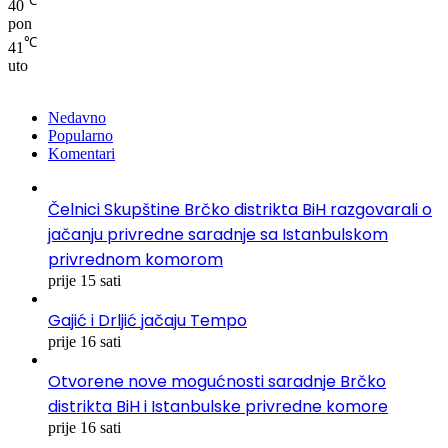
℃
40
pon
℃
41
uto
Nedavno
Popularno
Komentari
Čelnici Skupštine Brčko distrikta BiH razgovarali o
jačanju privredne saradnje sa Istanbulskom
privrednom komorom
prije 15 sati
Gajić i Drljić jačaju Tempo
prije 16 sati
Otvorene nove mogućnosti saradnje Brčko
distrikta BiH i Istanbulske privredne komore
prije 16 sati