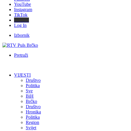
YouTube
Instagram
TikTok
Threads
Log In
Izbornik
Pretraži
VIJESTI
Društvo
Politika
Sve
BiH
Brčko
Društvo
Hronika
Politika
Region
Svijet