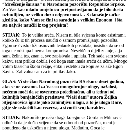
“Mrešćenje šarana” u Narodnom pozorištu Republike Srpske.
Za Vas kao mladu umjetnicu pretpostavljamo da je bilo dosta
uzbudljivo, uz veliku dozu odgovornosti… S današnje tačke
gledišta, kako Vam se čini ta saradnja s velikim Egonom i šta
ste najviše naučili iz tog projekta?
STIJAK:
To je velika sreća. Nisam ni bila svjesna kome asistiram i
koliko ću iz tih procesa naučiti o samom promišljanju pozorišta.
Egon se čvrsto drži osnovnih teatarskih postulata, insistira da se od
toga ne odstupa i nema kompromisa. Nesebično dijeli znanje, a ja
sam, željna tog znanja, sve zapisivala i upijala. Tek sada sam svjesna
kakvu sam priliku dobila i od koga sam imala sreću da učim. Mnogo
volim klasičnu školu režije, etiku i estetiku za koju se zalaže Egon
Savin. Zahvalna sam za te prilike. Jako.
GLAS: Vi ste član Narodnog pozorišta RS skoro deset godina,
ako se ne varamo. Iza Vas su mnogobrojne uloge, nažalost,
nećemo moći da se osvrnemo pojedinačno, ali u jednoj od
kultnijih banjalučkih predstava “Naši dani” autora Željka
Stjepanovića igrate jako zanimljivu ulogu, a to je uloga Dare,
gdje ste uskočili kao rezerva, a stvorili svoj karakter.
STIJAK:
Nakon što je naša draga koleginica Gordana Milinović
odlučila da je došlo vrijeme da se odmori od pozorišta, meni je
ponuđeno da uskočim u njenu ulogu. Međutim, Goca je