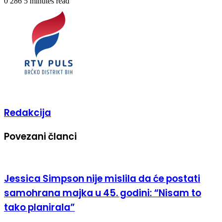
0
286
5 minutes read
Redakcija
Povezani članci
Jessica Simpson nije mislila da će postati
samohrana majka u 45. godini: “Nisam to
tako planirala”