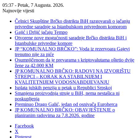
05:37 - Petak, 7 Augusta. 2026.
Najnovije vijesti
Čelnici Skupštine Brčko distrikta BiH razgovarali o jačanju
privredne saradnje sa Istanbulskom privrednom komorom
Gajić i Drljić jačaju Tempo
Otvorene nove mogućnosti saradnje Brčko distrikta BiH i
Istanbulske privredne komore
JP “KOMUNALNO BRČKO”: Voda iz rezervoara Gajevi
trenutno nije za piće
Osumnjičenom da je prevarama s kriptovalutama oštetio dvije
žene za 42.000 KM
JP KOMUNALNO BRČKO: RADOVI NA IZVORIŠTU
ŠTREPCI – KORAK KA STABILNIJEM I
KVALITETNIJEM VODOSNABDIJEVANJU
Isplata julskih penzija u petak u Republici Srpskoj
Smanjena proizvodnja struje u BiH, nema nestašica ni
poskupljenja
Preminuo Drago Galić, jedan od osnivača Euroherca
JP KOMUNALNO BRČKO: OBAVJEŠTENJE o
planiranim radovima za 7.8.2026. godine
Facebook
X
Pinterest