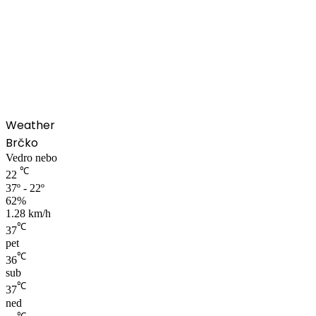
00:00
Weather
Brčko
Vedro nebo
℃
22
37º - 22º
62%
1.28 km/h
℃
37
pet
℃
36
sub
℃
37
ned