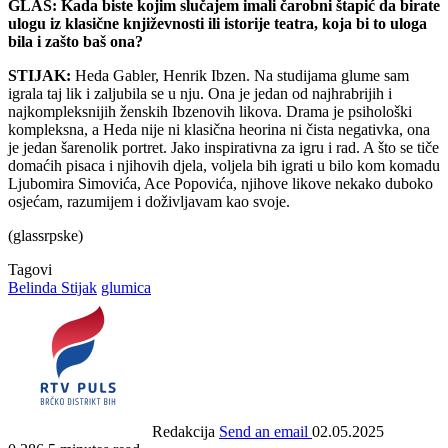
GLAS: Kada biste kojim slučajem imali čarobni štapić da birate
ulogu iz klasične književnosti ili istorije teatra, koja bi to uloga
bila i zašto baš ona?
STIJAK:
Heda Gabler, Henrik Ibzen. Na studijama glume sam
igrala taj lik i zaljubila se u nju. Ona je jedan od najhrabrijih i
najkompleksnijih ženskih Ibzenovih likova. Drama je psihološki
kompleksna, a Heda nije ni klasična heorina ni čista negativka, ona
je jedan šarenolik portret. Jako inspirativna za igru i rad. A što se tiče
domaćih pisaca i njihovih djela, voljela bih igrati u bilo kom komadu
Ljubomira Simovića, Ace Popovića, njihove likove nekako duboko
osjećam, razumijem i doživljavam kao svoje.
(glassrpske)
Tagovi
Belinda Stijak
glumica
Redakcija
Send an email
02.05.2025