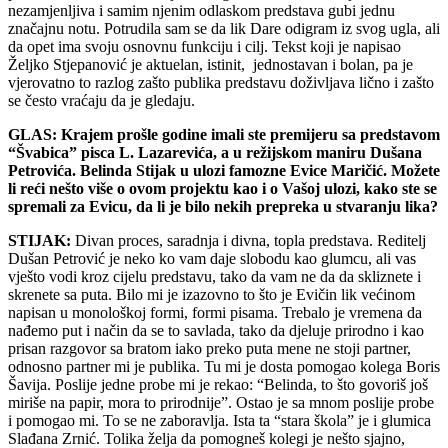
nezamjenljiva i samim njenim odlaskom predstava gubi jednu
značajnu notu. Potrudila sam se da lik Dare odigram iz svog ugla, ali
da opet ima svoju osnovnu funkciju i cilj. Tekst koji je napisao
Željko Stjepanović je aktuelan, istinit, jednostavan i bolan, pa je
vjerovatno to razlog zašto publika predstavu doživljava lično i zašto
se često vraćaju da je gledaju.
GLAS: Krajem prošle godine imali ste premijeru sa predstavom
“Švabica” pisca L. Lazarevića, a u režijskom maniru Dušana
Petrovića. Belinda Stijak u ulozi famozne Evice Maričić. Možete
li reći nešto više o ovom projektu kao i o Vašoj ulozi, kako ste se
spremali za Evicu, da li je bilo nekih prepreka u stvaranju lika?
STIJAK:
Divan proces, saradnja i divna, topla predstava. Reditelj
Dušan Petrović je neko ko vam daje slobodu kao glumcu, ali vas
vješto vodi kroz cijelu predstavu, tako da vam ne da da skliznete i
skrenete sa puta. Bilo mi je izazovno to što je Evičin lik većinom
napisan u monološkoj formi, formi pisama. Trebalo je vremena da
nađemo put i način da se to savlada, tako da djeluje prirodno i kao
prisan razgovor sa bratom iako preko puta mene ne stoji partner,
odnosno partner mi je publika. Tu mi je dosta pomogao kolega Boris
Šavija. Poslije jedne probe mi je rekao: “Belinda, to što govoriš još
miriše na papir, mora to prirodnije”. Ostao je sa mnom poslije probe
i pomogao mi. To se ne zaboravlja. Ista ta “stara škola” je i glumica
Slađana Zrnić. Tolika želja da pomogneš kolegi je nešto sjajno,