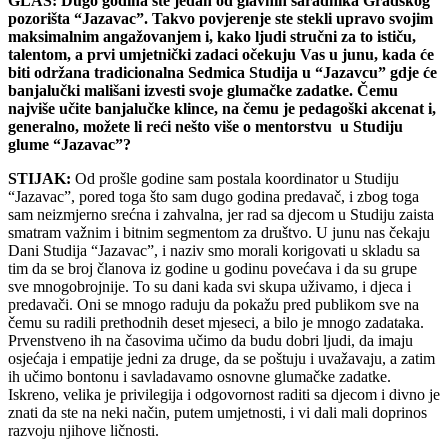
GLAS: Dugo godina ste jedan od glavnih saradnika Gradskog
pozorišta “Jazavac”. Takvo povjerenje ste stekli upravo svojim
maksimalnim angažovanjem i, kako ljudi stručni za to ističu,
talentom, a prvi umjetnički zadaci očekuju Vas u junu, kada će
biti održana tradicionalna Sedmica Studija u “Jazavcu” gdje će
banjalučki mališani izvesti svoje glumačke zadatke. Čemu
najviše učite banjalučke klince, na čemu je pedagoški akcenat i,
generalno, možete li reći nešto više o mentorstvu u Studiju
glume “Jazavac”?
STIJAK:
Od prošle godine sam postala koordinator u Studiju
“Jazavac”, pored toga što sam dugo godina predavač, i zbog toga
sam neizmjerno srećna i zahvalna, jer rad sa djecom u Studiju zaista
smatram važnim i bitnim segmentom za društvo. U junu nas čekaju
Dani Studija “Jazavac”, i naziv smo morali korigovati u skladu sa
tim da se broj članova iz godine u godinu povećava i da su grupe
sve mnogobrojnije. To su dani kada svi skupa uživamo, i djeca i
predavači. Oni se mnogo raduju da pokažu pred publikom sve na
čemu su radili prethodnih deset mjeseci, a bilo je mnogo zadataka.
Prvenstveno ih na časovima učimo da budu dobri ljudi, da imaju
osjećaja i empatije jedni za druge, da se poštuju i uvažavaju, a zatim
ih učimo bontonu i savladavamo osnovne glumačke zadatke.
Iskreno, velika je privilegija i odgovornost raditi sa djecom i divno je
znati da ste na neki način, putem umjetnosti, i vi dali mali doprinos
razvoju njihove ličnosti.