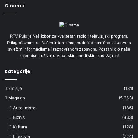
O nama
RTV Puls je Vaš izbor za kvalitetan radio i televizijski program.
Prilagođavamo se Vašim interesima, nudeći dinamično iskustvo s
svježim informacijama i raznovrsnom zabavom. Postani dio naše
zajednice i uživaj u vrhunskim medijskim sadržajima!
Kategorije
Emisije
(131)
Magazin
(5.263)
Auto-moto
(185)
Biznis
(833)
Kultura
(128)
Lifestyle
(724)