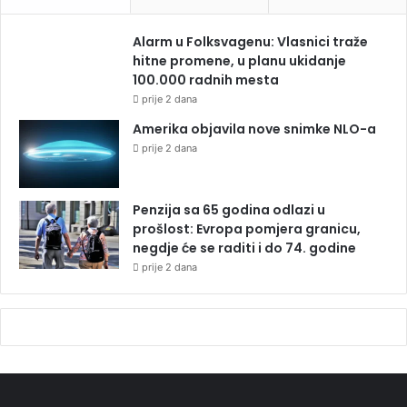
Alarm u Folksvagenu: Vlasnici traže
hitne promene, u planu ukidanje
100.000 radnih mesta
prije 2 dana
Amerika objavila nove snimke NLO-a
prije 2 dana
Penzija sa 65 godina odlazi u
prošlost: Evropa pomjera granicu,
negdje će se raditi i do 74. godine
prije 2 dana