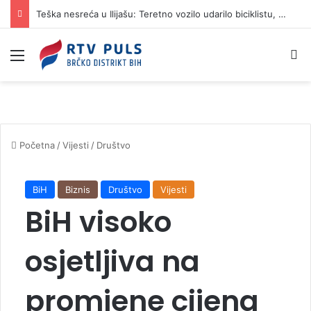
Teška nesreća u Ilijašu: Teretno vozilo udarilo biciklistu, 75-godišnjak zadržan u bolnici
Izbornik
Pr
Početna
/
Vijesti
/
Društvo
BiH
Biznis
Društvo
Vijesti
BiH visoko
osjetljiva na
promjene cijena