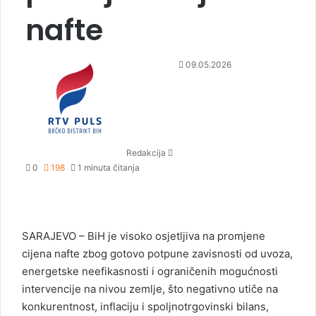
nafte
S
09.05.2026
e
n
d
a
n
Redakcija
e
0
198
1 minuta čitanja
m
a
i
l
SARAJEVO – BiH je visoko osjetljiva na promjene
cijena nafte zbog gotovo potpune zavisnosti od uvoza,
energetske neefikasnosti i ograničenih mogućnosti
intervencije na nivou zemlje, što negativno utiče na
konkurentnost, inflaciju i spoljnotrgovinski bilans,