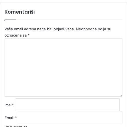
Komentariši
Vaša email adresa neće biti objavljivana.
Neophodna polja su
označena sa
*
K
o
m
e
n
t
a
r
*
Ime
*
Email
*
Web stranica