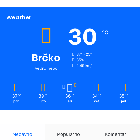
Weather
30
℃
Brčko
37º - 25º
35%
2.49 km/h
Vedro nebo
37
39
36
34
35
℃
℃
℃
℃
℃
pon
uto
sri
čet
pet
Nedavno
Popularno
Komentari