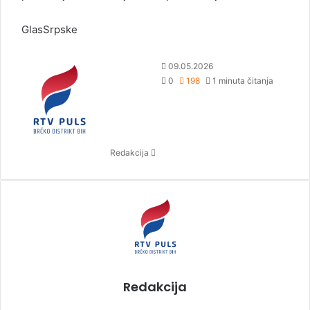
GlasSrpske
S
09.05.2026
e
0
198
1 minuta čitanja
n
d
a
n
Redakcija
e
m
a
i
l
Redakcija