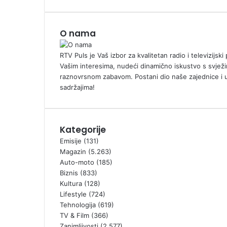
O nama
RTV Puls je Vaš izbor za kvalitetan radio i televizijs
Vašim interesima, nudeći dinamično iskustvo s svježi
raznovrsnom zabavom. Postani dio naše zajednice i 
sadržajima!
Kategorije
Emisije
(131)
Magazin
(5.263)
Auto-moto
(185)
Biznis
(833)
Kultura
(128)
Lifestyle
(724)
Tehnologija
(619)
TV & Film
(366)
Zanimljivosti
(2.577)