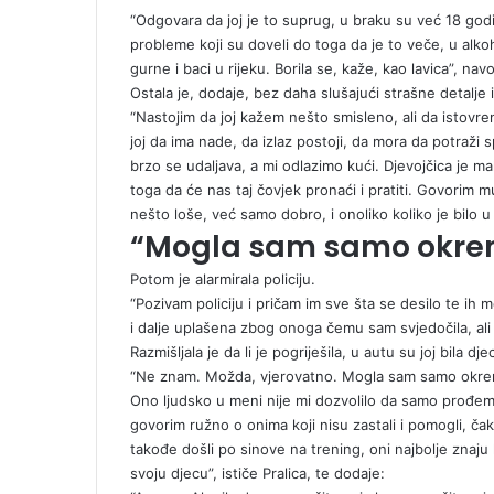
“Odgovara da joj je to suprug, u braku su već 18 godin
probleme koji su doveli do toga da je to veče, u al
gurne i baci u rijeku. Borila se, kaže, kao lavica”, na
Ostala je, dodaje, bez daha slušajući strašne detalje 
“Nastojim da joj kažem nešto smisleno, ali da istovr
joj da ima nade, da izlaz postoji, da mora da potraži 
brzo se udaljava, a mi odlazimo kući. Djevojčica je mal
toga da će nas taj čovjek pronaći i pratiti. Govorim mu
nešto loše, već samo dobro, i onoliko koliko je bilo u
“Mogla sam samo okren
Potom je alarmirala policiju.
“Pozivam policiju i pričam im sve šta se desilo te i
i dalje uplašena zbog onoga čemu sam svjedočila, ali 
Razmišljala je da li je pogriješila, u autu su joj bila dje
“Ne znam. Možda, vjerovatno. Mogla sam samo okrenut
Ono ljudsko u meni nije mi dozvolilo da samo prođem 
govorim ružno o onima koji nisu zastali i pomogli, ča
takođe došli po sinove na trening, oni najbolje znaju
svoju djecu”, ističe Pralica, te dodaje: