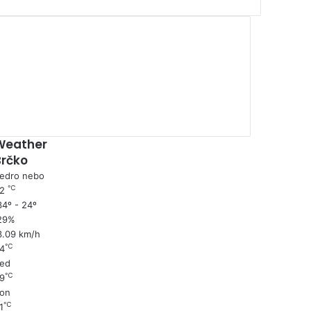
00:00
Weather
Brčko
edro nebo
℃
32
4º - 24º
29%
3.09 km/h
℃
4
ed
℃
9
on
℃
1