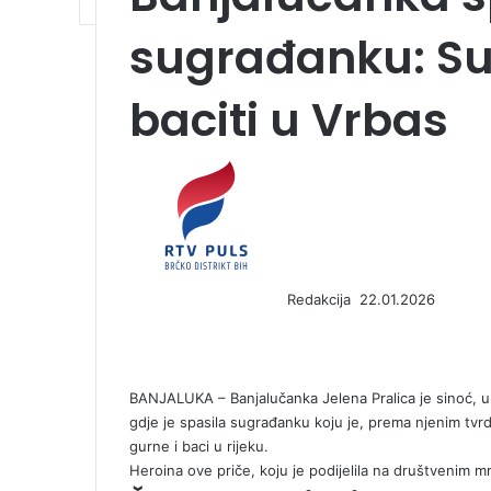
sugrađanku: Su
baciti u Vrbas
S
e
n
d
a
n
Redakcija
22.01.2026
e
F
X
L
T
P
R
V
O
P
m
a
i
u
i
e
K
d
o
a
c
n
m
n
d
o
n
c
i
e
k
b
t
d
n
o
k
l
BANJALUKA – Banjalučanka Jelena Pralica je sinoć, u s
b
e
l
e
i
t
k
e
gdje je spasila sugrađanku koju je, prema njenim tv
o
d
r
r
t
a
l
t
gurne i baci u rijeku.
o
I
e
k
a
Heroina ove priče, koju je podijelila na društvenim mr
k
n
s
t
s