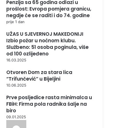
Penzija sa 65 godina odlazi u
prošlost: Evropa pomjera granicu,
negdje će se raditi i do 74. godine
prije 1 dan
UŽAS U SJEVERNOJ MAKEDONIJI
Izbio požar u noćnom klubu.
Službeno: 51 osoba poginula, više
od 100 ozlijeđeno
16.03.2025
Otvoren Dom za stara lica
“Trifunčević” u Bijeljini
10.06.2025
Prve posljedice rasta minimalca u
FBiH: Firma pola radnika šalje na
biro
09.01.2025