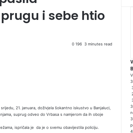
s
e
prugu i sebe htio
0
196
3 minutes read
V
3
3
rijedu, 21. januara, doživjela šokantno iskustvo u Banjaluci,
n
rdnjama, suprug odveo do Vrbasa s namjerom da ih oboje
3
p
ežama, ispričala je da je o svemu obavijestila policiju.
4