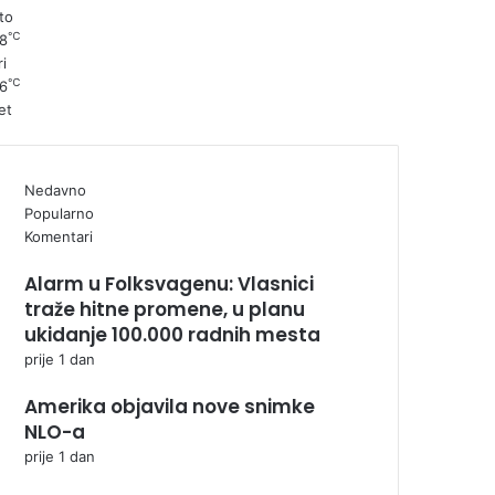
to
℃
8
ri
℃
6
et
Nedavno
Popularno
Komentari
Alarm u Folksvagenu: Vlasnici
traže hitne promene, u planu
ukidanje 100.000 radnih mesta
prije 1 dan
Amerika objavila nove snimke
NLO-a
prije 1 dan