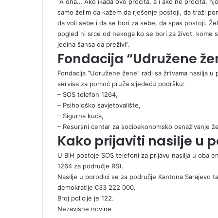
“A ona… Ako ikada ovo pročita, a i ako ne pročita, njoj 
samo želim da kažem da rješenje postoji, da traži pomo
da voli sebe i da se bori za sebe, da spas postoji. Že
pogled ni srce od nekoga ko se bori za život, kome s
jedina šansa da preživi”.
Fondacija “Udružene že
Fondacija “Udružene žene” radi sa žrtvama nasilja u po
servisa za pomoć pruža sljedeću podršku:
– SOS telefon 1264,
– Psihološko savjetovalište,
– Sigurna kuća,
– Resursni centar za socioekonomsko osnaživanje ž
Kako prijaviti nasilje u 
U BiH postoje SOS telefoni za prijavu nasilja u oba en
1264 za područje RS).
Nasilje u porodici se za područje Kantona Sarajevo ta
demokratije 033 222 000.
Broj policije je 122.
Nezavisne novine