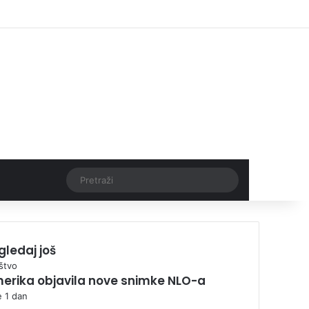
Facebook
X
Pinterest
YouTube
Instagram
TikTok
Log In
Threads
Pretraži
gledaj još
štvo
erika objavila nove snimke NLO-a
e 1 dan