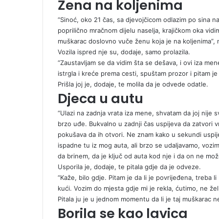
Žena na koljenima
t
e
s
n
“Sinoć, oko 21 čas, sa djevojčicom odlazim po sina na
i
poprilično mračnom dijelu naselja, krajičkom oka vidi
k
muškarac doslovno vuče ženu koja je na koljenima”, na
i
Vozila ispred nje su, dodaje, samo prolazila.
“Zaustavljam se da vidim šta se dešava, i ovi iza me
istrgla i kreće prema cesti, spuštam prozor i pitam je 
Prišla joj je, dodaje, te molila da je odvede odatle.
Djeca u autu
“Ulazi na zadnja vrata iza mene, shvatam da joj nije s
brzo uđe. Bukvalno u zadnji čas uspijeva da zatvori v
pokušava da ih otvori. Ne znam kako u sekundi uspije
ispadne tu iz mog auta, ali brzo se udaljavamo, voz
da brinem, da je ključ od auta kod nje i da on ne mož
Usporila je, dodaje, te pitala gdje da je odveze.
“Kaže, bilo gdje. Pitam je da li je povrijeđena, treba
kući. Vozim do mjesta gdje mi je rekla, ćutimo, ne že
Pitala ju je u jednom momentu da li je taj muškarac 
Borila se kao lavica