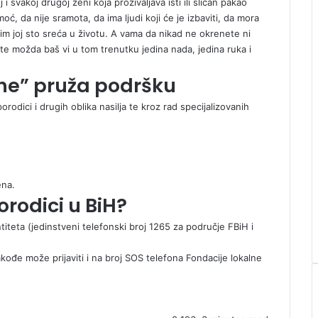
i svakoj drugoj ženi koja proživaljava isti ili sličan pakao
ć, da nije sramota, da ima ljudi koji će je izbaviti, da mora
lim joj sto sreća u životu. A vama da nikad ne okrenete ni
te možda baš vi u tom trenutku jedina nada, jedina ruka i
ne” pruža podršku
rodici i drugih oblika nasilja te kroz rad specijalizovanih
ena.
porodici u BiH?
titeta (jedinstveni telefonski broj 1265 za područje FBiH i
kođe može prijaviti i na broj SOS telefona Fondacije lokalne