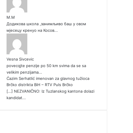
М.М
Додикова школа ,занимљиво баш у овом
мјесецу кренуо на Косов...
Vesna Sivcevic
povecqjte penzije po 50 km svima da se sa
velikim penzijama...
Ćazim Serhatlić imenovan za glavnog tužioca
Brčko distrikta BiH – RTV Puls Brčko
[…] NEZVANIČNO: Iz Tuzlanskog kantona dolazi
kandidat...