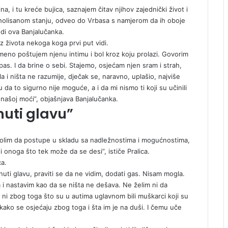
a, i tu kreće bujica, saznajem čitav njihov zajednički život i
koholisanom stanju, odveo do Vrbasa s namjerom da ih oboje
vodi ova Banjalučanka.
iz života nekoga koga prvi put vidi.
emeno poštujem njenu intimu i bol kroz koju prolazi. Govorim
spas. I da brine o sebi. Stajemo, osjećam njen sram i strah,
a i ništa ne razumije, dječak se, naravno, uplašio, najviše
 da to sigurno nije moguće, a i da mi nismo ti koji su učinili
 našoj moći”, objašnjava Banjalučanka.
uti glavu”
h molim da postupe u skladu sa nadležnostima i mogućnostima,
i onoga što tek može da se desi”, ističe Pralica.
ca.
i glavu, praviti se da ne vidim, dodati gas. Nisam mogla.
i nastavim kao da se ništa ne dešava. Ne želim ni da
k ni zbog toga što su u autima uglavnom bili muškarci koji su
 kako se osjećaju zbog toga i šta im je na duši. I čemu uče