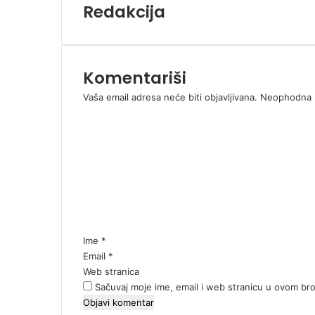
Redakcija
E
m
a
i
l
Komentariši
a
Vaša email adresa neće biti objavljivana.
Neophodna p
K
o
m
e
n
t
a
r
*
Ime
*
Email
*
Web stranica
Sačuvaj moje ime, email i web stranicu u ovom b