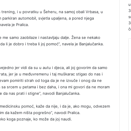
u
3
 trening, i u povratku u Šeheru, na samoj obali Vrbasa, u
s
m parkiran automobil, svjetla upaljena, a pored njega
3
vela je Pralica.
č
ne me samo zaobilaze i nastavljaju dalje. Žena se nekako
da li je dobro i treba li joj pomoć”, navela je Banjalučanka.
vejedno jer vidi da su u autu i djeca, ali joj govorim da samo
rata, jer je u međuvremenu i taj muškarac stigao do nas i
vam pomiriti strah od toga da je ne izvuče i onog da ne
im sa srcem u petama i bez daha, i ona mi govori da ne moram
e da nas prati i stigne”, navodi Banjalučanka.
 li medicinsku pomoć, kaže da nije, i da je, ako mogu, odvezem
lim da kažem ništa pogrešno”, navodi Pralica.
neko koga poznaje, ko može da joj naudi.