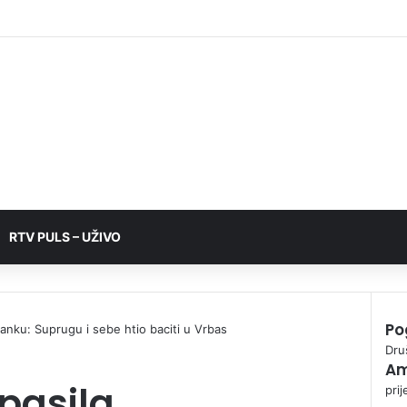
RTV PULS – UŽIVO
Po
anku: Suprugu i sebe htio baciti u Vrbas
C
Dru
Am
l
pasila
o
prij