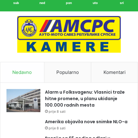
sub
ned
pon
uto
sri
Nedavno
Popularno
Komentari
Alarm u Folksvagenu: Vlasnici traže
hitne promene, u planu ukidanje
100.000 radnih mesta
prije 8 sati
Amerika objavila nove snimke NLO-a
prije 8 sati