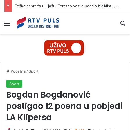
Teška nesreća u Ilijašu: Teretno vozilo udarilo biciklistu, 75-godišnjak zadržan u bolnici
Izbornik
Pr
Početna
/
Sport
Sport
Bogdan Bogdanović
postigao 12 poena u pobjedi
LA Klipersa