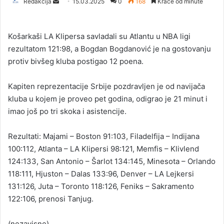
Redakcija
S
15.03.2025
0
168
Kraće od minute
e
n
Košarkaši LA Klipersa savladali su Atlantu u NBA ligi
d
rezultatom 121:98, a Bogdan Bogdanović je na gostovanju
a
protiv bivšeg kluba postigao 12 poena.
n
e
Kapiten reprezentacije Srbije pozdravljen je od navijača
m
a
kluba u kojem je proveo pet godina, odigrao je 21 minut i
i
imao još po tri skoka i asistencije.
l
Rezultati: Majami – Boston 91:103, Filadelfija – Indijana
100:112, Atlanta – LA Klipersi 98:121, Memfis – Klivlend
124:133, San Antonio – Šarlot 134:145, Minesota – Orlando
118:111, Hjuston – Dalas 133:96, Denver – LA Lejkersi
131:126, Juta – Toronto 118:126, Feniks – Sakramento
122:106, prenosi Tanjug.
(nezavisne)