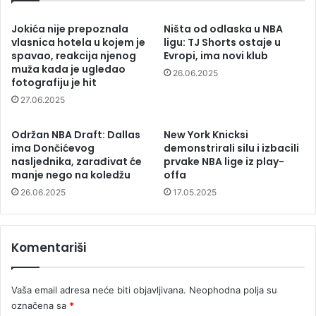
Jokića nije prepoznala
Ništa od odlaska u NBA
vlasnica hotela u kojem je
ligu: TJ Shorts ostaje u
spavao, reakcija njenog
Evropi, ima novi klub
muža kada je ugledao
26.06.2025
fotografiju je hit
27.06.2025
Održan NBA Draft: Dallas
New York Knicksi
ima Dončićevog
demonstrirali silu i izbacili
nasljednika, zarađivat će
prvake NBA lige iz play-
manje nego na koledžu
offa
26.06.2025
17.05.2025
Komentariši
Vaša email adresa neće biti objavljivana.
Neophodna polja su
označena sa
*