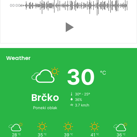
00:00
Weather
30
℃
Brčko
30º - 25º
36%
3.7 km/h
Poneki oblak
28
35
39
41
36
℃
℃
℃
℃
℃