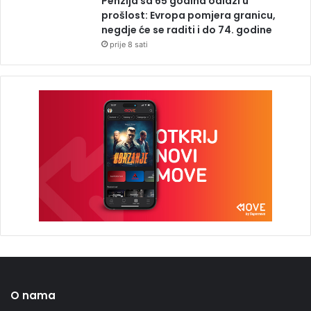
Penzija sa 65 godina odlazi u
prošlost: Evropa pomjera granicu,
negdje će se raditi i do 74. godine
prije 8 sati
O nama