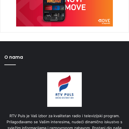
O nama
RTV Puls je Vaš izbor za kvalitetan radio i televizijski program.
Prilagođavamo se Vašim interesima, nudeći dinamično iskustvo s
svježim informacijama i raznovrsnom zabavom. Postani dio naše