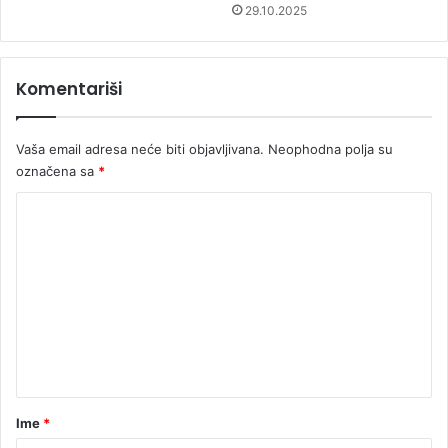
29.10.2025
Komentariši
Vaša email adresa neće biti objavljivana.
Neophodna polja su
označena sa
*
K
o
m
e
n
t
a
r
Ime
*
*