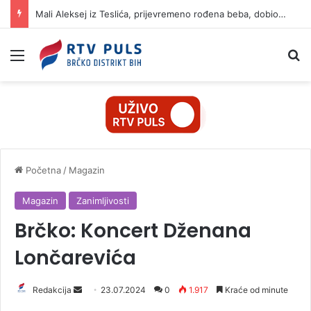
Mali Aleksej iz Teslića, prijevremeno rođena beba, dobio životnu bitku na UKC-u Srpske
Izbornik
Pr
Početna
/
Magazin
Magazin
Zanimljivosti
Brčko: Koncert Dženana
Lončarevića
Redakcija
S
23.07.2024
0
1.917
Kraće od minute
e