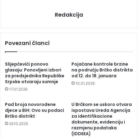
Redakcija
Povezani članci
Slijepčevići ponovo
Pojačane kontrole brzine
glasaju: Ponovljeni izbori
na području Brčko distrikta
za predsjednika Republike
od 12. do 18. januara
Srpske otvaraju sumnje
10.01.2026
17.01.2026
Pad broja novorođene
U Brčkom se uskoro otvara
djece u BiH: Ovo su podaci
ispostava Ureda Agencija
Brčko distrikt
za identifikacione
dokumente, evidenciju i
29.10.2025
razmjenu podataka
(IDDEEA)