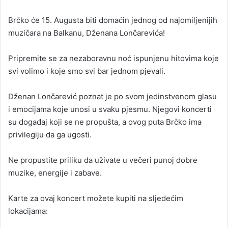
n
Brčko će 15. Augusta biti domaćin jednog od najomiljenijih
d
muzičara na Balkanu, Dženana Lončarevića!
a
n
Pripremite se za nezaboravnu noć ispunjenu hitovima koje
e
svi volimo i koje smo svi bar jednom pjevali.
m
a
i
Dženan Lončarević poznat je po svom jedinstvenom glasu
l
i emocijama koje unosi u svaku pjesmu. Njegovi koncerti
su događaj koji se ne propušta, a ovog puta Brčko ima
privilegiju da ga ugosti.
Ne propustite priliku da uživate u večeri punoj dobre
muzike, energije i zabave.
Karte za ovaj koncert možete kupiti na sljedećim
lokacijama: