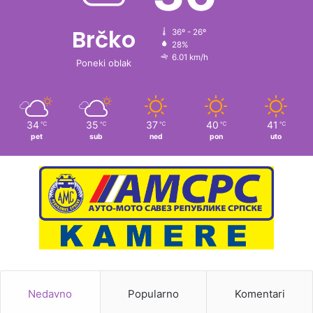
Brčko
36º - 26º
28%
6.01 km/h
Poneki oblak
34
35
37
40
41
℃
℃
℃
℃
℃
pet
sub
ned
pon
uto
Nedavno
Popularno
Komentari