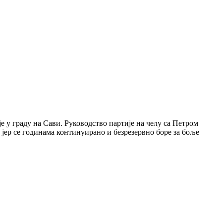
 у граду на Сави. Руководство партије на челу са Петром
јер се годинама континуирано и безрезервно боре за боље