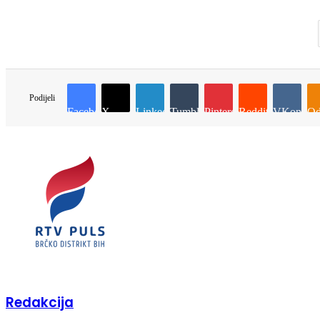
Podijeli
Facebook
X
LinkedIn
Tumblr
Pinterest
Reddit
VKontakt
Od
Redakcija