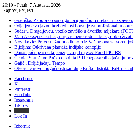
20:10 - Petak, 7 Augusta. 2026.
Najnovije vijesti
Gradiška: Zaboravio suprugu na graničnom prelazu i nastavio 
Odjeljenje za javnu bezbjednost bogatije za profesionalnu opr
Sudar u Dragaljevcu, vozilo završilo u dvorištu mljekare (FOT
Mali Aleksej iz Teslića, prijevremeno rođena beba, dobio živ
Novaković: Pravosnažnom odlukom iz Vašingtona zatvoren još 
Bijeljina: Otkrivena plantaža indijske konoplje
Danas počinje isplata penzija za jul mjesec Fond PIO RS
Čelnici Skupštine Brčko distrikta BiH razgovarali o jačanju 
Gajić i Drljić jačaju Tempo
Otvorene nove mogućnosti saradnje Brčko distrikta BiH i Ista
Facebook
X
Pinterest
YouTube
Instagram
TikTok
Threads
Log In
Izbornik