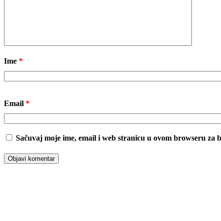
Ime
*
Email
*
Sačuvaj moje ime, email i web stranicu u ovom browseru za
00:00