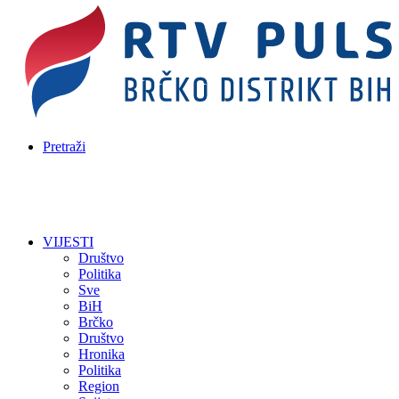
Pretraži
VIJESTI
Društvo
Politika
Sve
BiH
Brčko
Društvo
Hronika
Politika
Region