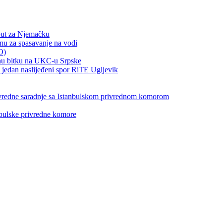
put za Njemačku
emu za spasavanje na vodi
O)
otnu bitku na UKC-u Srpske
jedan naslijeđeni spor RiTE Ugljevik
privredne saradnje sa Istanbulskom privrednom komorom
nbulske privredne komore