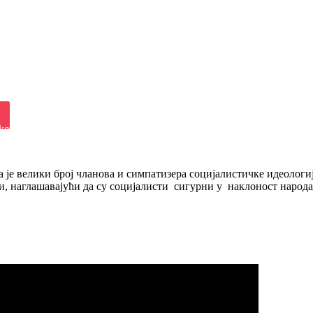
iki
ket
е велики број чланова и симпатизера социјалистичке идеологије
 наглашавајући да су социјалисти сигурни у наклоност народа 