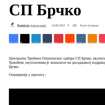
СП Брчко
Redakcija
Send an email
16.09.2024
0
260
Kraće od minute
Facebook
X
LinkedIn
Tumblr
Pinterest
Reddit
VKontakte
Odnoklassn
Poc
Централна Трибина Општинског одбора СП Брчко, окупила ј
Ђокићем, окупљенима је захвалило на досадашњој подршци,
Брчко.
Опширније у прилогу :