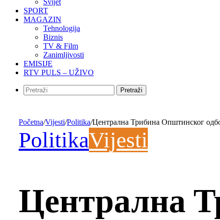
Svijet
SPORT
MAGAZIN
Tehnologija
Biznis
TV & Film
Zanimljivosti
EMISIJE
RTV PULS – UŽIVO
Pretraži
Početna
/
Vijesti
/
Politika
/
Централна Трибина Општинског одб
Politika
Vijesti
Централна Т