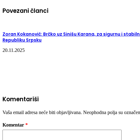
Povezani članci
Zoran Kokanović: Brčko uz Sinišu Karana, za sigurnu i stabil
Republiku Srpsku
20.11.2025
Komentariši
Vaša email adresa neće biti objavljivana.
Neophodna polja su označe
Komentar
*