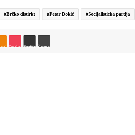
Brčko distirkt
Petar Đokić
Socijalisticka partija
e
noklassniki
Pocket
Podijeli putem Emaila
Štampaj