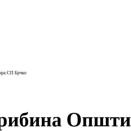
ора СП Брчко
рибина Општин