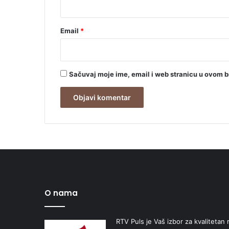
Email
*
Sačuvaj moje ime, email i web stranicu u ovom 
O nama
RTV Puls je Vaš izbor za kvalitetan r