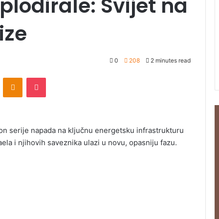
lodirale: Svijet na
ize
0
208
2 minutes read
ontakte
Odnoklassniki
Pocket
on serije napada na ključnu energetsku infrastrukturu
ela i njihovih saveznika ulazi u novu, opasniju fazu.