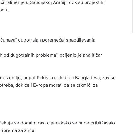
i rafinerije u Saudijskoj Arabiji, dok su projektili i
onu.
računava“ dugotrajan poremećaj snabdijevanja.
 od dugotrajnih problema“, ocijenio je analitičar
e zemlje, poput Pakistana, Indije i Bangladeša, zavise
otreba, dok će i Evropa morati da se takmiči za
čekuje se dodatni rast cijena kako se bude približavalo
 priprema za zimu.