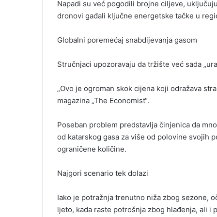
Napadi su već pogodili brojne ciljeve, uključujuć
dronovi gađali ključne energetske tačke u regi
Globalni poremećaj snabdijevanja gasom
Stručnjaci upozoravaju da tržište već sada „u
„Ovo je ogroman skok cijena koji odražava strah
magazina „The Economist“.
Poseban problem predstavlja činjenica da mnog
od katarskog gasa za više od polovine svojih p
ograničene količine.
Najgori scenario tek dolazi
Iako je potražnja trenutno niža zbog sezone, o
ljeto, kada raste potrošnja zbog hlađenja, ali i