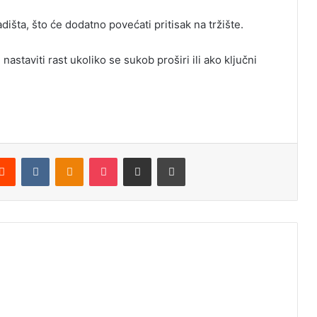
dišta, što će dodatno povećati pritisak na tržište.
astaviti rast ukoliko se sukob proširi ili ako ključni
Reddit
VKontakte
Odnoklassniki
Pocket
Podijeli putem Emaila
Štampaj