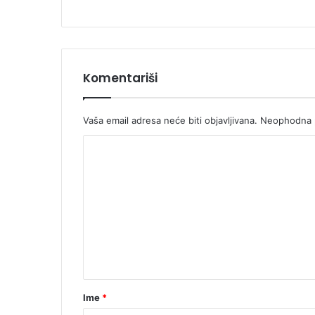
Komentariši
Vaša email adresa neće biti objavljivana.
Neophodna p
K
o
m
e
n
t
a
r
Ime
*
*