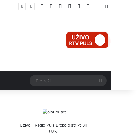
Facebook
X
Pinterest
YouTube
Instagram
TikTok
Threads
Log In
Teška nesreća u Ilijašu: Teretno vozilo udarilo biciklistu, 75-godišnjak zadržan u bolnici
Pretraži
Uživo - Radio Puls Brčko distrikt BiH
Uživo