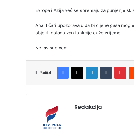
Evropa i Azija već se spremaju za punjenje skla
Analitičari upozoravaju da bi cijene gasa mogle n
objekti ostanu van funkcije duže vrijeme.
Nezavisne.com
Facebook
X
LinkedIn
Tumblr
Pinterest
Podijeli
Redakcija