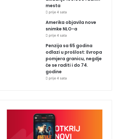
mesta
prije 4 sata
Amerika objavila nove
snimke NLO-a
prije 4 sata
Penzija sa 65 godina
odlazi u prošlost: Evropa
pomjera granicu, negdje
će se raditi i do 74.
godine
prije 4 sata