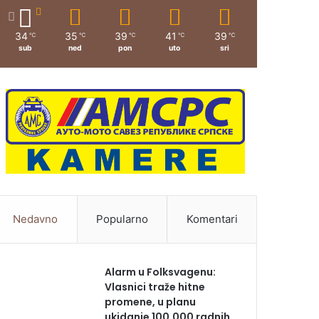
34
35
39
41
39
℃
℃
℃
℃
℃
sub
ned
pon
uto
sri
Nedavno
Popularno
Komentari
Alarm u Folksvagenu:
Vlasnici traže hitne
promene, u planu
ukidanje 100.000 radnih