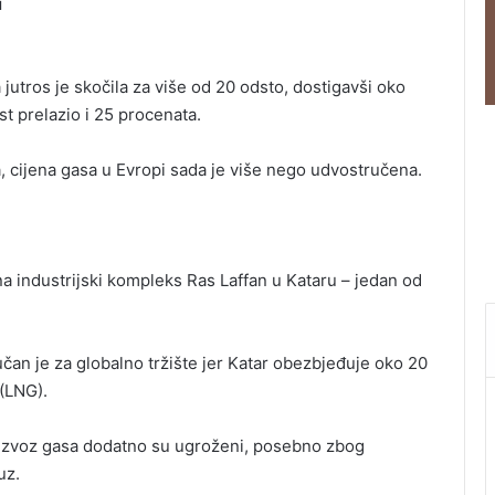
u
 jutros je skočila za više od 20 odsto, dostigavši oko
t prelazio i 25 procenata.
 cijena gasa u Evropi sada je više nego udvostručena.
 na industrijski kompleks Ras Laffan u Kataru – jedan od
učan je za globalno tržište jer Katar obezbjeđuje oko 20
(LNG).
 i izvoz gasa dodatno su ugroženi, posebno zbog
uz.