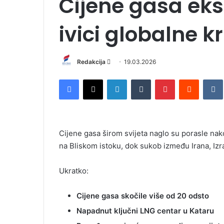
Cijene gasa eksp
ivici globalne kr
Redakcija
S
19.03.2026
e
Facebook
X
LinkedIn
Tumblr
Pinterest
Reddit
VK
n
d
a
n
Cijene gasa širom svijeta naglo su porasle nak
e
na Bliskom istoku, dok sukob između Irana, Izra
m
a
i
Ukratko:
l
Cijene gasa skočile više od 20 odsto
Napadnut ključni LNG centar u Kataru