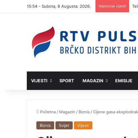
15:54 - Subota, 8 Augusta. 2026.
Najnovije vijesti
VIJESTI
SPORT
MAGAZIN
EMISIJE
Početna
/
Magazin
/
Biznis
/
Cijene gasa eksplodirale
Biznis
Svijet
Vijesti