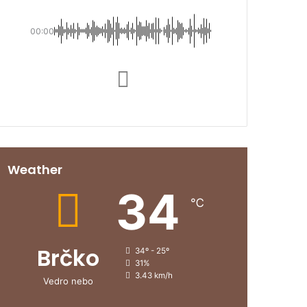
00:00
Weather
34
℃
Brčko
34º - 25º
31%
3.43 km/h
Vedro nebo