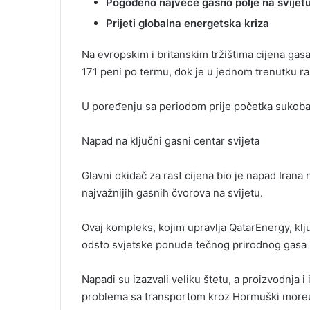
Pogođeno najveće gasno polje na svijet
Prijeti globalna energetska kriza
Na evropskim i britanskim tržištima cijena gasa
171 peni po termu, dok je u jednom trenutku ras
U poređenju sa periodom prije početka sukoba,
Napad na ključni gasni centar svijeta
Glavni okidač za rast cijena bio je napad Irana
najvažnijih gasnih čvorova na svijetu.
Ovaj kompleks, kojim upravlja QatarEnergy, klj
odsto svjetske ponude tečnog prirodnog gasa 
Napadi su izazvali veliku štetu, a proizvodnja
problema sa transportom kroz Hormuški more