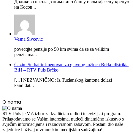
Додикова школа ,занимљиво баш у овом мјесецу кренуо
на Косов...
Vesna Sivcevic
povecqjte penzije po 50 km svima da se sa velikim
penzijama...
Ćazim Serhatlić imenovan za glavnog tužioca Brčko distrikta
BiH – RTV Puls Brčko
[…] NEZVANIČNO: Iz Tuzlanskog kantona dolazi
kandidat...
O nama
RTV Puls je Vaš izbor za kvalitetan radio i televizijski program.
Prilagođavamo se Vašim interesima, nudeći dinamično iskustvo s
svježim informacijama i raznovrsnom zabavom. Postani dio naše
zajednice i uživaj u vrhunskim medijskim sadržajima!