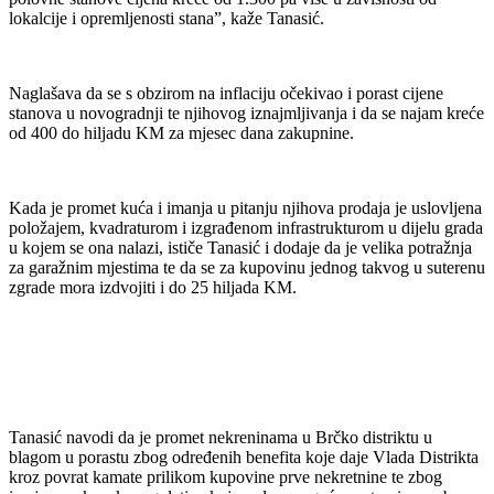
lokalcije i opremljenosti stana”, kaže Tanasić.
Naglašava da se s obzirom na inflaciju očekivao i porast cijene
stanova u novogradnji te njihovog iznajmljivanja i da se najam kreće
od 400 do hiljadu KM za mjesec dana zakupnine.
Kada je promet kuća i imanja u pitanju njihova prodaja je uslovljena
položajem, kvadraturom i izgrađenom infrastrukturom u dijelu grada
u kojem se ona nalazi, ističe Tanasić i dodaje da je velika potražnja
za garažnim mjestima te da se za kupovinu jednog takvog u suterenu
zgrade mora izdvojiti i do 25 hiljada KM.
Tanasić navodi da je promet nekreninama u Brčko distriktu u
blagom u porastu zbog određenih benefita koje daje Vlada Distrikta
kroz povrat kamate prilikom kupovine prve nekretnine te zbog