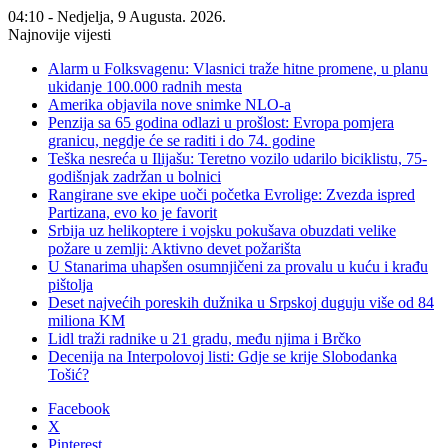
04:10 - Nedjelja, 9 Augusta. 2026.
Najnovije vijesti
Alarm u Folksvagenu: Vlasnici traže hitne promene, u planu
ukidanje 100.000 radnih mesta
Amerika objavila nove snimke NLO-a
Penzija sa 65 godina odlazi u prošlost: Evropa pomjera
granicu, negdje će se raditi i do 74. godine
Teška nesreća u Ilijašu: Teretno vozilo udarilo biciklistu, 75-
godišnjak zadržan u bolnici
Rangirane sve ekipe uoči početka Evrolige: Zvezda ispred
Partizana, evo ko je favorit
Srbija uz helikoptere i vojsku pokušava obuzdati velike
požare u zemlji: Aktivno devet požarišta
U Stanarima uhapšen osumnjičeni za provalu u kuću i krađu
pištolja
Deset najvećih poreskih dužnika u Srpskoj duguju više od 84
miliona KM
Lidl traži radnike u 21 gradu, među njima i Brčko
Decenija na Interpolovoj listi: Gdje se krije Slobodanka
Tošić?
Facebook
X
Pinterest