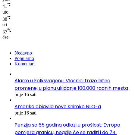
℃
41
uto
℃
38
sri
℃
37
čet
Nedavno
Popularno
Komentari
Alarm u Folksvagenu: Vlasnici traže hitne
promene, u planu ukidanje 100.000 radnih mesta
prije 16 sati
Amerika objavila nove snimke NLO-a
prije 16 sati
Penzija sa 65 godina odlazi u prošlost: Evropa
pomjera granicu, negdje će se raditi i do 74.