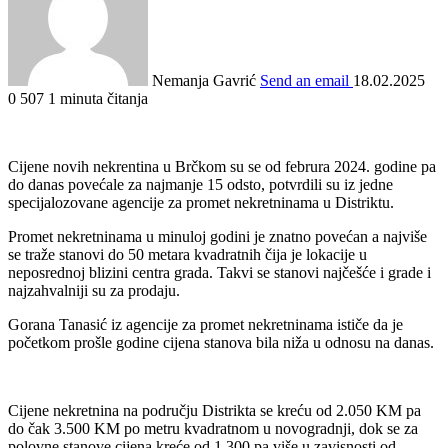
Nemanja Gavrić
Send an email
18.02.2025
0
507
1 minuta čitanja
Cijene novih nekrentina u Brčkom su se od februra 2024. godine pa
do danas povećale za najmanje 15 odsto, potvrdili su iz jedne
specijalozovane agencije za promet nekretninama u Distriktu.
Promet nekretninama u minuloj godini je znatno povećan a najviše
se traže stanovi do 50 metara kvadratnih čija je lokacije u
neposrednoj blizini centra grada. Takvi se stanovi najčešće i grade i
najzahvalniji su za prodaju.
Gorana Tanasić iz agencije za promet nekretninama ističe da je
početkom prošle godine cijena stanova bila niža u odnosu na danas.
Cijene nekretnina na području Distrikta se kreću od 2.050 KM pa
do čak 3.500 KM po metru kvadratnom u novogradnji, dok se za
polovne stanove cijena kreće od 1.300 pa više u zavisnosti od