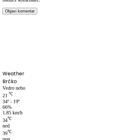
00:00
Weather
Brčko
Vedro nebo
℃
21
34º - 19º
66%
1.85 km/h
℃
34
ned
℃
39
pon