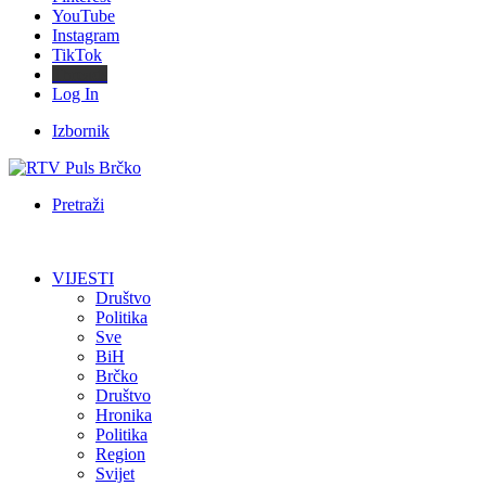
YouTube
Instagram
TikTok
Threads
Log In
Izbornik
Pretraži
VIJESTI
Društvo
Politika
Sve
BiH
Brčko
Društvo
Hronika
Politika
Region
Svijet