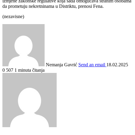
izmjene zakonske regulative koja sada omogućava stranim osobama
da prometuju nekretninama u Distriktu, prenosi Fena.
(nezavisne)
Nemanja Gavrić
Send an email
18.02.2025
0
507
1 minuta čitanja