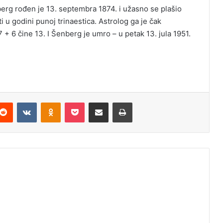
rg rođen je 13. septembra 1874. i užasno se plašio
i u godini punoj trinaestica. Astrolog ga je čak
 + 6 čine 13. I Šenberg je umro – u petak 13. jula 1951.
Reddit
VKontakte
Odnoklassniki
Pocket
Podijeli putem Emaila
Štampaj