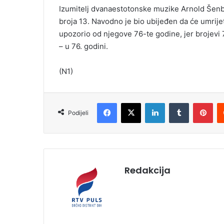
Izumitelj dvanaestotonske muzike Arnold Šenbe
broja 13. Navodno je bio ubijeđen da će umrijet
upozorio od njegove 76-te godine, jer brojevi 7
– u 76. godini.
(N1)
Facebook
X
LinkedIn
Tumblr
Pinterest
Podijeli
Redakcija