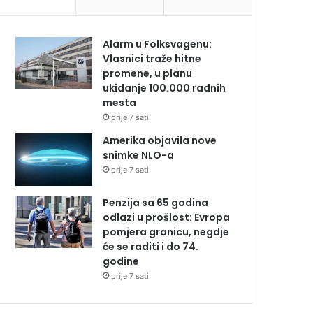
Alarm u Folksvagenu:
Vlasnici traže hitne
promene, u planu
ukidanje 100.000 radnih
mesta
prije 7 sati
Amerika objavila nove
snimke NLO-a
prije 7 sati
Penzija sa 65 godina
odlazi u prošlost: Evropa
pomjera granicu, negdje
će se raditi i do 74.
godine
prije 7 sati