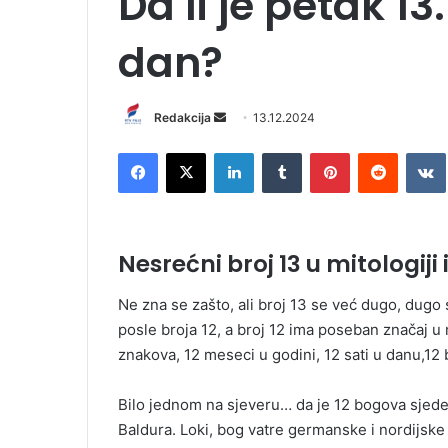
Da li je petak 1
dan?
Redakcija
S
13.12.2024
e
Facebook
X
LinkedIn
Tumblr
Pinterest
Reddit
VK
n
d
a
n
Nesrećni broj 13 u mitologiji i 
e
m
Ne zna se zašto, ali broj 13 se već dugo, dugo 
a
posle broja 12, a broj 12 ima poseban značaj 
i
znakova, 12 meseci u godini, 12 sati u danu,12
l
Bilo jednom na sjeveru… da je 12 bogova sjede
Baldura. Loki, bog vatre germanske i nordijske m