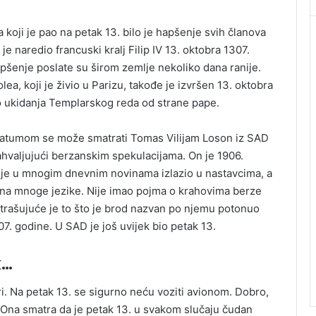
 koji je pao na petak 13. bilo je hapšenje svih članova
e naredio francuski kralj Filip IV 13. oktobra 1307.
pšenje poslate su širom zemlje nekoliko dana ranije.
a, koji je živio u Parizu, takođe je izvršen 13. oktobra
do ukidanja Templarskog reda od strane pape.
datumom se može smatrati Tomas Vilijam Loson iz SAD
zahvaljujući berzanskim spekulacijama. On je 1906.
i je u mnogim dnevnim novinama izlazio u nastavcima, a
n na mnoge jezike. Nije imao pojma o krahovima berze
strašujuće je to što je brod nazvan po njemu potonuo
. godine. U SAD je još uvijek bio petak 13.
k…
i. Na petak 13. se sigurno neću voziti avionom. Dobro,
na smatra da je petak 13. u svakom slučaju čudan