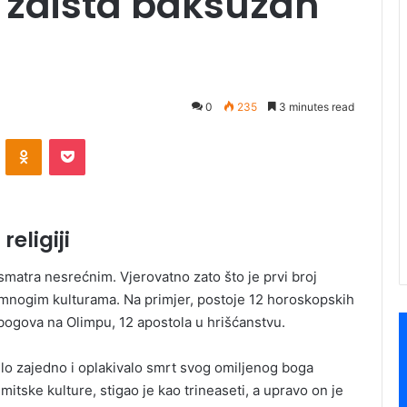
3. zaista baksuzan
0
235
3 minutes read
ontakte
Odnoklassniki
Pocket
religiji
smatra nesrećnim. Vjerovatno zato što je prvi broj
u mnogim kulturama. Na primjer, postoje 12 horoskopskih
 bogova na Olimpu, 12 apostola u hrišćanstvu.
lo zajedno i oplakivalo smrt svog omiljenog boga
itske kulture, stigao je kao trineaseti, a upravo on je