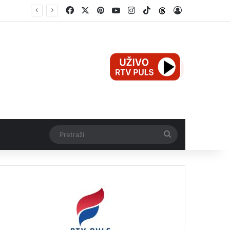
Facebook
X
Pinterest
YouTube
Instagram
TikTok
Threads
Log In
Teška nesreća u Ilijašu: Teretno vozilo udarilo biciklistu, 75-godišnjak zadržan u bolnici
Pretraži