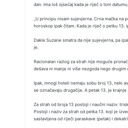
dan. Ima loš ojsećaj kada je riječ o tom datumu, 
„U principu nisam sujevjerna. Crna mačka na put
horoskop ipak čitam. Kada je riječ o petku 13. 
Dakle Suzane smatra da nije sujevjerna, pa ipa
je.
Racionalan razlog za strah nije moguće pronaći
dešava ni manje ni više nezgoda nego drugim 
Ipak, mnogi hoteli nemaju sobu broj 13, neki av
se označavaju drugačije. A petak 13. je krajnj
Za strah od broja 13 postoji i naučni naziv: tris
Postoji i naziv za strah od petka 13. koji je iz
sastavljena od riječi paraskave (petak) i dekatri