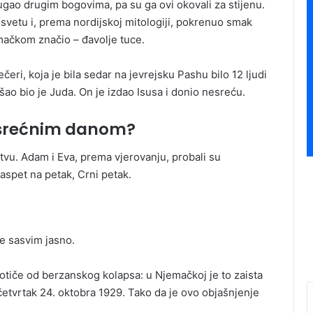
gao drugim bogovima, pa su ga ovi okovali za stijenu.
 osvetu i, prema nordijskoj mitologiji, pokrenuo smak
mačkom značio – đavolje tuce.
eri, koja je bila sedar na jevrejsku Pashu bilo 12 ljudi
ošao bio je Juda. On je izdao Isusa i donio nesreću.
esrećnim danom?
vu. Adam i Eva, prema vjerovanju, probali su
aspet na petak, Crni petak.
je sasvim jasno.
potiče od berzanskog kolapsa: u Njemačkoj je to zaista
četvrtak 24. oktobra 1929. Tako da je ovo objašnjenje