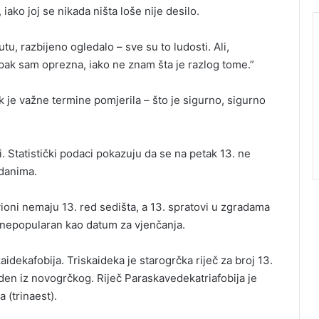
iako joj se nikada ništa loše nije desilo.
u, razbijeno ogledalo – sve su to ludosti. Ali,
ipak sam oprezna, iako ne znam šta je razlog tome.”
k je važne termine pomjerila – što je sigurno, sigurno
. Statistički podaci pokazuju da se na petak 13. ne
danima.
ioni nemaju 13. red sedišta, a 13. spratovi u zgradama
e nepopularan kao datum za vjenčanja.
kaidekafobija. Triskaideka je starogrčka riječ za broj 13.
veden iz novogrčkog. Riječ Paraskavedekatriafobija je
a (trinaest).