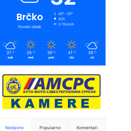
Brčko
32º - 25º
32%
3.79 km/h
Poneki oblak
31
35
39
41
36
℃
℃
℃
℃
℃
sub
ned
pon
uto
sri
Nedavno
Popularno
Komentari