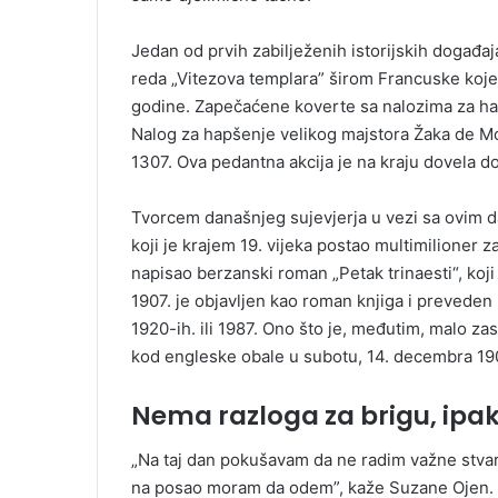
Jedan od prvih zabilježenih istorijskih događaja
reda „Vitezova templara” širom Francuske koje j
godine. Zapečaćene koverte sa nalozima za ha
Nalog za hapšenje velikog majstora Žaka de Mole
1307. Ova pedantna akcija je na kraju dovela 
Tvorcem današnjeg sujevjerja u vezi sa ovim 
koji je krajem 19. vijeka postao multimilioner 
napisao berzanski roman „Petak trinaesti“, koj
1907. je objavljen kao roman knjiga i prevede
1920-ih. ili 1987. Ono što je, međutim, malo za
kod engleske obale u subotu, 14. decembra 1907
Nema razloga za brigu, ipa
„Na taj dan pokušavam da ne radim važne stvar
na posao moram da odem”, kaže Suzane Ojen. O