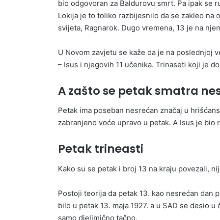
bio odgovoran za Baldurovu smrt. Pa ipak se ru
Lokija je to toliko razbijesnilo da se zakleo na
svijeta, Ragnarok. Dugo vremena, 13 je na nje
U Novom zavjetu se kaže da je na poslednjoj več
– Isus i njegovih 11 učenika. Trinaseti koji je d
A zašto se petak smatra n
Petak ima poseban nesrećan značaj u hrišćanst
zabranjeno voće upravo u petak. A Isus je bio r
Petak trineasti
Kako su se petak i broj 13 na kraju povezali, ni
Postoji teorija da petak 13. kao nesrećan dan 
bilo u petak 13. maja 1927. a u SAD se desio u 
samo djelimično tačno.