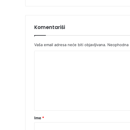
Komentariši
Vaša email adresa neće biti objavljivana.
Neophodna p
K
o
m
e
n
t
a
r
Ime
*
*