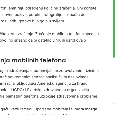
efoni emitiraju određenu količinu zračenja. Oni koriste
lasovne pozive, poruke, fotografije i e-poštu do
roslijediti gotovo bilo gdje u svijetu.
ite vrste zračenja. Zračenje mobilnih telefona spada u
dovoljno snažno da bi oštetilo DNK ili uzrokovalo
enja mobilnih telefona
jna istraživanja o potencijalnim zdravstvenim rizicima
atoč povremenim senzacionalističkim naslovima u
nizacija, uključujući Američku agenciju za hranu i
 bolesti (CDC) i Svjetsku zdravstvenu organizaciju
enje pametnih telefona uzrokuje zdravstvene probleme.
moguću vezu između upotrebe mobitela i tumora mozga.