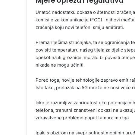
Mjere opreza i regulativa
Unatoč nedostatku dokaza o štetnosti zračenja 
komisije za komunikacije (FCC) i njihovi međun
zračenja koju novi telefoni smiju emitirati.
Prema riječima stručnjaka, ta se ograničenja t
povisiti temperaturu našeg tijela za djelić step
opekotina ili groznice, moralo bi povisiti tempe
nikada ne mogu učiniti.
Pored toga, novije tehnologije zapravo emitira
Isto tako, prelazak na 5G mreže ne nosi veće r
Iako je razumljiva zabrinutost oko potencijaln
telefona, trenutni znanstveni dokazi ne ukazuj
zdravstvene probleme poput tumora mozga.
Ipak, s obzirom na sveprisutnost mobilnih uređaj