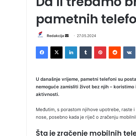
Da li trebamo br
pametnih telef
Redakcija
S
27.05.2024
e
Facebook
X
LinkedIn
Tumblr
Pinterest
Reddit
VK
n
d
a
n
U današnje vrijeme, pametni telefoni su post
e
nemoguće zamisliti život bez njih – koristimo
m
aktivnosti.
a
i
l
Međutim, s porastom njihove upotrebe, raste i 
nose, posebno kada je riječ o zračenju mobilni
Šta je zračenje mobilnih te