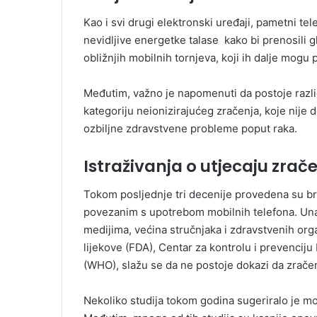
Kao i svi drugi elektronski uređaji, pametni tel
nevidljive energetke talase kako bi prenosili g
obližnjih mobilnih tornjeva, koji ih dalje mogu p
Međutim, važno je napomenuti da postoje različ
kategoriju neionizirajućeg zračenja, koje nije 
ozbiljne zdravstvene probleme poput raka.
Istraživanja o utjecaju zrač
Tokom posljednje tri decenije provedena su bro
povezanim s upotrebom mobilnih telefona. Un
medijima, većina stručnjaka i zdravstvenih orga
lijekove (FDA), Centar za kontrolu i prevenciju
(WHO), slažu se da ne postoje dokazi da zrač
Nekoliko studija tokom godina sugeriralo je 