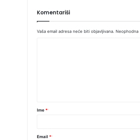
Komentariši
Vaša email adresa neće biti objavljivana.
Neophodna p
K
o
m
e
n
t
a
r
Ime
*
*
Email
*