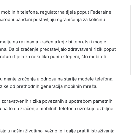
mobilnih telefona, regulatorna tijela poput Federalne
arodni pandani postavljaju ograničenja za količinu
emelje na razinama zračenja koje bi teoretski mogle
ena. Da bi zračenje predstavljalo zdravstveni rizik poput
raturu tijela za nekoliko punih stepeni, što mobiteli
ju manje zračenja u odnosu na starije modele telefona.
izike od prethodnih generacija mobilnih mreža.
ih zdravstvenih rizika povezanih s upotrebom pametnih
u na to da zračenje mobilnih telefona uzrokuje ozbiljne
a u našim životima, važno je i dalje pratiti istraživanja