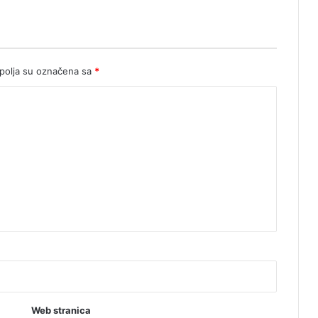
olja su označena sa
*
Web stranica