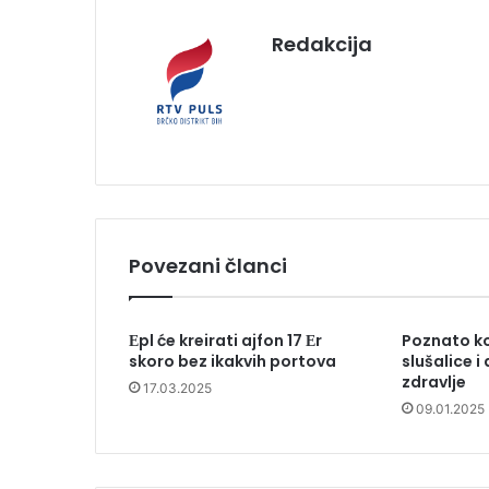
Redakcija
Povezani članci
Еpl će kreirati ajfon 17 Еr
Poznato ko
skoro bez ikakvih portova
slušalice i 
zdravlje
17.03.2025
09.01.2025