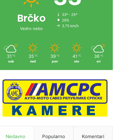
Brčko
33º - 25º
29%
3.75 km/h
Vedro nebo
31
35
39
41
36
℃
℃
℃
℃
℃
sub
ned
pon
uto
sri
Nedavno
Popularno
Komentari