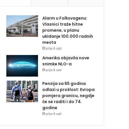
Alarm u Folksvagenu:
Vlasnici traže hitne
promene, u planu
ukidanje 100.000 radnih
mesta
prije 6 sati
Amerika objavila nove
snimke NLO-a
prije 6 sati
Penzija sa 65 godina
odlazi u prošlost: Evropa
pomjera granicu, negdje
će se raditi i do 74.
godine
prije 6 sati