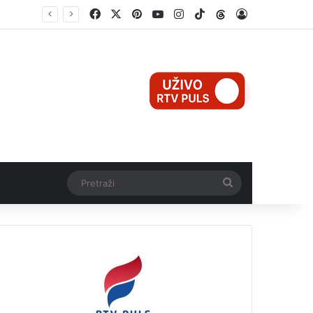
Facebook
X
Pinterest
YouTube
Instagram
TikTok
Threads
Log In
Teška nesreća u Ilijašu: Teretno vozilo udarilo biciklistu, 75-godišnjak zadržan u bolnici
Pretraži