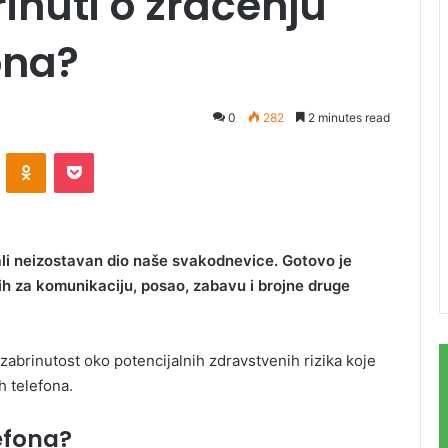
inuti o zračenju
ona?
0
282
2 minutes read
ontakte
Odnoklassniki
Pocket
ali neizostavan dio naše svakodnevice. Gotovo je
 ih za komunikaciju, posao, zabavu i brojne druge
zabrinutost oko potencijalnih zdravstvenih rizika koje
h telefona.
lefona?