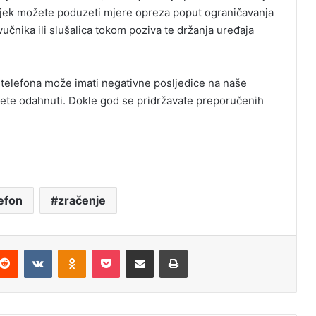
uvijek možete poduzeti mjere opreza poput ograničavanja
čnika ili slušalica tokom poziva te držanja uređaja
telefona može imati negativne posljedice na naše
ožete odahnuti. Dokle god se pridržavate preporučenih
lefon
zračenje
Reddit
VKontakte
Odnoklassniki
Pocket
Podijeli putem Emaila
Štampaj