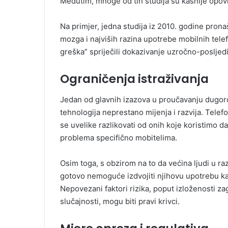
Međutim, mnoge od tih studija su kasnije opo
Na primjer, jedna studija iz 2010. godine pro
mozga i najviših razina upotrebe mobilnih telefo
greška” spriječili dokazivanje uzročno-posljed
Ograničenja istraživanja
Jedan od glavnih izazova u proučavanju dugoroč
tehnologija neprestano mijenja i razvija. Telef
se uvelike razlikovati od onih koje koristimo d
problema specifično mobitelima.
Osim toga, s obzirom na to da većina ljudi u r
gotovo nemoguće izdvojiti njihovu upotrebu kao
Nepovezani faktori rizika, poput izloženosti za
slučajnosti, mogu biti pravi krivci.