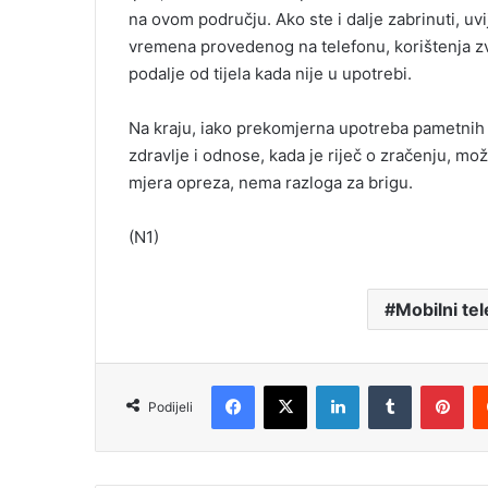
na ovom području. Ako ste i dalje zabrinuti, 
vremena provedenog na telefonu, korištenja zvu
podalje od tijela kada nije u upotrebi.
Na kraju, iako prekomjerna upotreba pametnih 
zdravlje i odnose, kada je riječ o zračenju, m
mjera opreza, nema razloga za brigu.
(N1)
Mobilni te
Facebook
X
LinkedIn
Tumblr
Pinterest
Podijeli