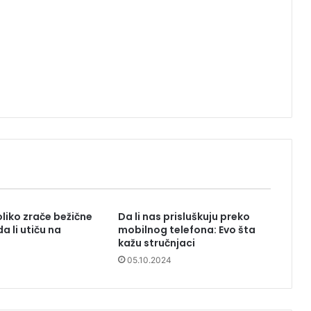
liko zrače bežične
Da li nas prisluškuju preko
da li utiču na
mobilnog telefona: Evo šta
kažu stručnjaci
05.10.2024