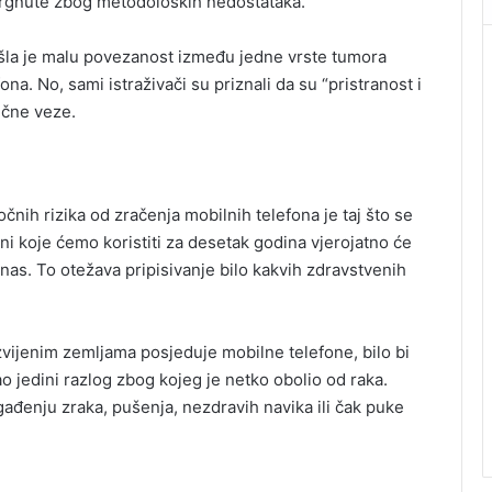
vrgnute zbog metodoloških nedostataka.
našla je malu povezanost između jedne vrste tumora
na. No, sami istraživači su priznali da su “pristranost i
ične veze.
nih rizika od zračenja mobilnih telefona je taj što se
oni koje ćemo koristiti za desetak godina vjerojatno će
anas. To otežava pripisivanje bilo kakvih zdravstvenih
azvijenim zemljama posjeduje mobilne telefone, bilo bi
 jedini razlog zbog kojeg je netko obolio od raka.
gađenju zraka, pušenja, nezdravih navika ili čak puke